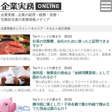
企業実務 - 企業の経理・税務・庶務・
労務担当者の実務情報メディア
企業実務オンライン
>
キャリア・スキル
> 自己啓発
Taxマインドの磨き方 第5回
社長の交際費、会社のために使ったと証明できま
すか？
領収書の管理が悪い社長に法人カードを持たせたら… Ａ
社は創業して10年、順調に事業を拡大しています。創業者
であるＢ社長の口癖は、 「寝る時間……（2016年2月10日 09:00）
Taxマインドの磨き方 第4回
無利息・無督促の借金は「金銭消費貸借」として
認められるか？
「個人的な借り入れ」の形にしてリベートを支払ったら…
アベノミクス効果で大企業は好調ですが、中小企業にと
っては厳しい状況が続いています。そん……（2016年1月14日 09:15）
Taxマインドの磨き方 第3回
贈与税に落とし穴！子供名義で親が内緒で積み立
てた預金は誰のもの？