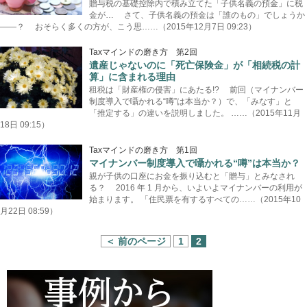
贈与税の基礎控除内で積み立てた「子供名義の預金」に税
金が… さて、子供名義の預金は「誰のもの」でしょうか
——？ おそらく多くの方が、こう思……（2015年12月7日 09:23）
Taxマインドの磨き方 第2回
遺産じゃないのに「死亡保険金」が「相続税の計
算」に含まれる理由
租税は「財産権の侵害」にあたる!? 前回（マイナンバー
制度導入で囁かれる“噂”は本当か？）で、「みなす」と
「推定する」の違いを説明しました。 ……（2015年11月
18日 09:15）
Taxマインドの磨き方 第1回
マイナンバー制度導入で囁かれる“噂”は本当か？
親が子供の口座にお金を振り込むと「贈与」とみなされ
る？ 2016 年 1 月から、いよいよマイナンバーの利用が
始まります。 「住民票を有するすべての……（2015年10
月22日 08:59）
＜ 前のページ
1
2