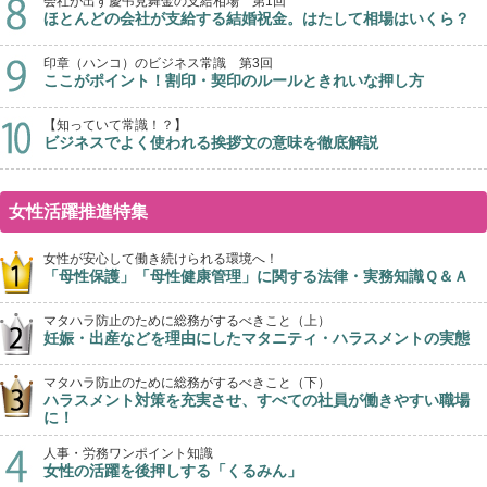
会社が出す慶弔見舞金の支給相場 第1回
ほとんどの会社が支給する結婚祝金。はたして相場はいくら？
印章（ハンコ）のビジネス常識 第3回
ここがポイント！割印・契印のルールときれいな押し方
【知っていて常識！？】
ビジネスでよく使われる挨拶文の意味を徹底解説
女性活躍推進特集
女性が安心して働き続けられる環境へ！
「母性保護」「母性健康管理」に関する法律・実務知識Ｑ＆Ａ
マタハラ防止のために総務がするべきこと（上）
妊娠・出産などを理由にしたマタニティ・ハラスメントの実態
マタハラ防止のために総務がするべきこと（下）
ハラスメント対策を充実させ、すべての社員が働きやすい職場
に！
人事・労務ワンポイント知識
女性の活躍を後押しする「くるみん」