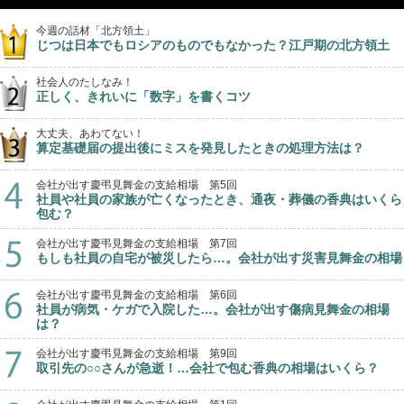
今週の話材「北方領土」
じつは日本でもロシアのものでもなかった？江戸期の北方領土
社会人のたしなみ！
正しく、きれいに「数字」を書くコツ
大丈夫、あわてない！
算定基礎届の提出後にミスを発見したときの処理方法は？
会社が出す慶弔見舞金の支給相場 第5回
社員や社員の家族が亡くなったとき、通夜・葬儀の香典はいくら
包む？
会社が出す慶弔見舞金の支給相場 第7回
もしも社員の自宅が被災したら…。会社が出す災害見舞金の相場
会社が出す慶弔見舞金の支給相場 第6回
社員が病気・ケガで入院した…。会社が出す傷病見舞金の相場
は？
会社が出す慶弔見舞金の支給相場 第9回
取引先の○○さんが急逝！…会社で包む香典の相場はいくら？