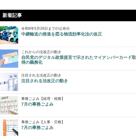
新着記事
令和8年5月29日までの公布分
中継輸送の推進を図る物流効率化法の改正
これからの法改正の動き
自民党のデジタル政策提言で示されたマイナンバーカード取
得の義務化
注目される法改正の動き
注目される法改正の動き
事務ごよみ【経理・税務】
7月の事務ごよみ
事務ごよみ【人事・労務】
7月の事務ごよみ