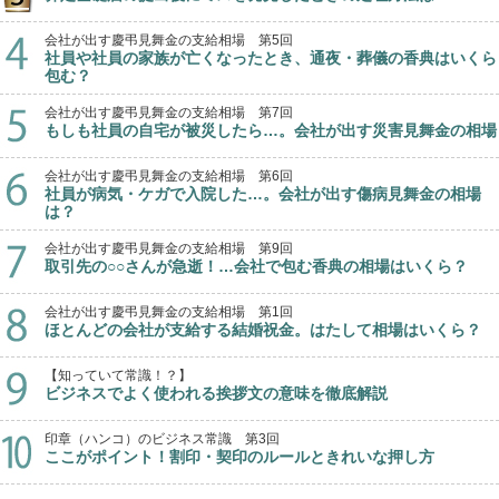
会社が出す慶弔見舞金の支給相場 第5回
社員や社員の家族が亡くなったとき、通夜・葬儀の香典はいくら
包む？
会社が出す慶弔見舞金の支給相場 第7回
もしも社員の自宅が被災したら…。会社が出す災害見舞金の相場
会社が出す慶弔見舞金の支給相場 第6回
社員が病気・ケガで入院した…。会社が出す傷病見舞金の相場
は？
会社が出す慶弔見舞金の支給相場 第9回
取引先の○○さんが急逝！…会社で包む香典の相場はいくら？
会社が出す慶弔見舞金の支給相場 第1回
ほとんどの会社が支給する結婚祝金。はたして相場はいくら？
【知っていて常識！？】
ビジネスでよく使われる挨拶文の意味を徹底解説
印章（ハンコ）のビジネス常識 第3回
ここがポイント！割印・契印のルールときれいな押し方