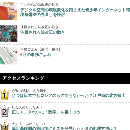
これからの法改正の動き
デジタル空間の環境変化を踏まえた青少年インターネット環
境整備法の見直しを検討
注目される法改正の動き
注目される法改正の動き
事務ごよみ【経理・税務】
6月の事務ごよみ
アクセスランキング
今週の話材「北方領土」
じつは日本でもロシアのものでもなかった？江戸期の北方領土
社会人のたしなみ！
正しく、きれいに「数字」を書くコツ
大丈夫、あわてない！
算定基礎届の提出後にミスを発見したときの処理方法は？