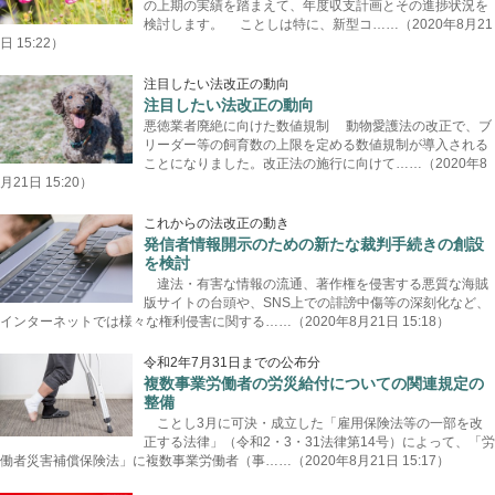
の上期の実績を踏まえて、年度収支計画とその進捗状況を
検討します。 ことしは特に、新型コ……（2020年8月21
日 15:22）
注目したい法改正の動向
注目したい法改正の動向
悪徳業者廃絶に向けた数値規制 動物愛護法の改正で、ブ
リーダー等の飼育数の上限を定める数値規制が導入される
ことになりました。改正法の施行に向けて……（2020年8
月21日 15:20）
これからの法改正の動き
発信者情報開示のための新たな裁判手続きの創設
を検討
違法・有害な情報の流通、著作権を侵害する悪質な海賊
版サイトの台頭や、SNS上での誹謗中傷等の深刻化など、
インターネットでは様々な権利侵害に関する……（2020年8月21日 15:18）
令和2年7月31日までの公布分
複数事業労働者の労災給付についての関連規定の
整備
ことし3月に可決・成立した「雇用保険法等の一部を改
正する法律」（令和2・3・31法律第14号）によって、「労
働者災害補償保険法」に複数事業労働者（事……（2020年8月21日 15:17）