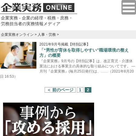
企業実務 - 企業の経理・税務・庶務・
労務担当者の実務情報メディア
企業実務オンライン
>
人事・労務
>
2021年9月号掲載【特別記事】
「“男性が育休を取得しやすい”職場環境の整え
方」の概要
『企業実務』9月号の【特別記事】は、改正育児・介護休
業法における事業主の具体的な取り組みについてです。 —
月刊『企業実務』(毎月25日発行)は、……（2021年8月20
日 16:53）
＜ 前のページ
1
2