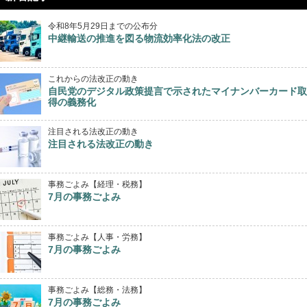
令和8年5月29日までの公布分
中継輸送の推進を図る物流効率化法の改正
これからの法改正の動き
自民党のデジタル政策提言で示されたマイナンバーカード取
得の義務化
注目される法改正の動き
注目される法改正の動き
事務ごよみ【経理・税務】
7月の事務ごよみ
事務ごよみ【人事・労務】
7月の事務ごよみ
事務ごよみ【総務・法務】
7月の事務ごよみ