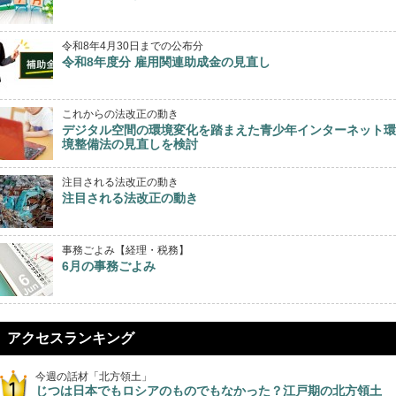
令和8年4月30日までの公布分
令和8年度分 雇用関連助成金の見直し
これからの法改正の動き
デジタル空間の環境変化を踏まえた青少年インターネット環
境整備法の見直しを検討
注目される法改正の動き
注目される法改正の動き
事務ごよみ【経理・税務】
6月の事務ごよみ
アクセスランキング
今週の話材「北方領土」
じつは日本でもロシアのものでもなかった？江戸期の北方領土