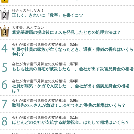
社会人のたしなみ！
正しく、きれいに「数字」を書くコツ
大丈夫、あわてない！
算定基礎届の提出後にミスを発見したときの処理方法は？
会社が出す慶弔見舞金の支給相場 第5回
社員や社員の家族が亡くなったとき、通夜・葬儀の香典はいくら
包む？
会社が出す慶弔見舞金の支給相場 第7回
もしも社員の自宅が被災したら…。会社が出す災害見舞金の相場
会社が出す慶弔見舞金の支給相場 第6回
社員が病気・ケガで入院した…。会社が出す傷病見舞金の相場
は？
会社が出す慶弔見舞金の支給相場 第9回
取引先の○○さんが急逝！…会社で包む香典の相場はいくら？
会社が出す慶弔見舞金の支給相場 第1回
ほとんどの会社が支給する結婚祝金。はたして相場はいくら？