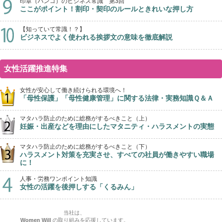
印章（ハンコ）のビジネス常識 第3回
ここがポイント！割印・契印のルールときれいな押し方
【知っていて常識！？】
ビジネスでよく使われる挨拶文の意味を徹底解説
女性活躍推進特集
女性が安心して働き続けられる環境へ！
「母性保護」「母性健康管理」に関する法律・実務知識Ｑ＆Ａ
マタハラ防止のために総務がするべきこと（上）
妊娠・出産などを理由にしたマタニティ・ハラスメントの実態
マタハラ防止のために総務がするべきこと（下）
ハラスメント対策を充実させ、すべての社員が働きやすい職場
に！
人事・労務ワンポイント知識
女性の活躍を後押しする「くるみん」
当社は、
Women Will
の取り組みを応援しています。