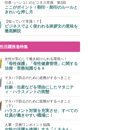
印章（ハンコ）のビジネス常識 第3回
ここがポイント！割印・契印のルールと
きれいな押し方
【知っていて常識！？】
ビジネスでよく使われる挨拶文の意味を
徹底解説
性活躍推進特集
女性が安心して働き続けられる環境へ！
「母性保護」「母性健康管理」に関する
法律・実務知識Ｑ＆Ａ
マタハラ防止のために総務がするべきこと
（上）
妊娠・出産などを理由にしたマタニテ
ィ・ハラスメントの実態
マタハラ防止のために総務がするべきこと
（下）
ハラスメント対策を充実させ、すべての
社員が働きやすい職場に！
人事・労務ワンポイント知識
女性の活躍を後押しする「くるみん」