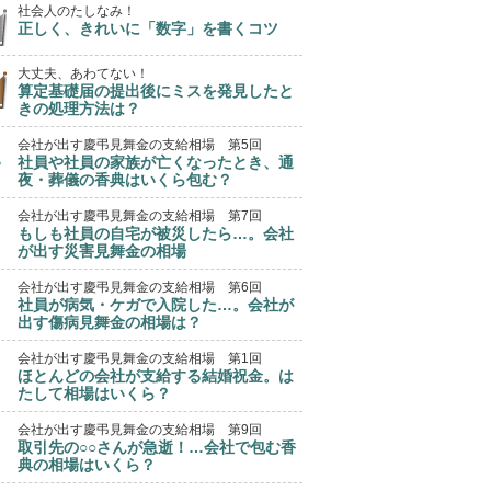
社会人のたしなみ！
正しく、きれいに「数字」を書くコツ
大丈夫、あわてない！
算定基礎届の提出後にミスを発見したと
きの処理方法は？
会社が出す慶弔見舞金の支給相場 第5回
社員や社員の家族が亡くなったとき、通
夜・葬儀の香典はいくら包む？
会社が出す慶弔見舞金の支給相場 第7回
もしも社員の自宅が被災したら…。会社
が出す災害見舞金の相場
会社が出す慶弔見舞金の支給相場 第6回
社員が病気・ケガで入院した…。会社が
出す傷病見舞金の相場は？
会社が出す慶弔見舞金の支給相場 第1回
ほとんどの会社が支給する結婚祝金。は
たして相場はいくら？
会社が出す慶弔見舞金の支給相場 第9回
取引先の○○さんが急逝！…会社で包む香
典の相場はいくら？