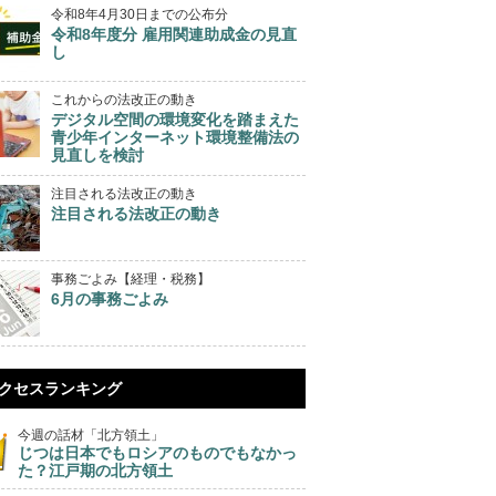
令和8年4月30日までの公布分
令和8年度分 雇用関連助成金の見直
し
これからの法改正の動き
デジタル空間の環境変化を踏まえた
青少年インターネット環境整備法の
見直しを検討
注目される法改正の動き
注目される法改正の動き
事務ごよみ【経理・税務】
6月の事務ごよみ
クセスランキング
今週の話材「北方領土」
じつは日本でもロシアのものでもなかっ
た？江戸期の北方領土