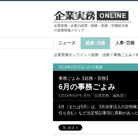
企業実務 - 企業の経理・税務・庶務・労務担当者
の実務情報メディア
ニュース
総務･法務
人事･労務
企業実務オンライン
>
総務・法務
>
事務ごよみ
>
2018年5月31日 10:15更新
事務ごよみ【総務・庶務】
6月の事務ごよみ
[ 2018年6月号 月刊「企業実務」編集部 ]
6月（または5月）は、3月決算法人の定時
任も含む）など法定登記事項に異動があっ