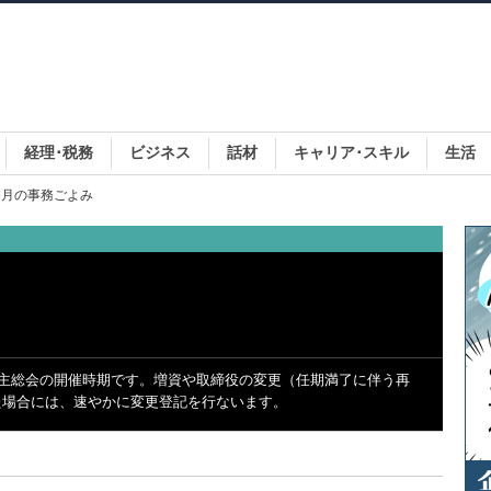
経理･税務
ビジネス
話材
キャリア･スキル
生活
 6月の事務ごよみ
株主総会の開催時期です。増資や取締役の変更（任期満了に伴う再
た場合には、速やかに変更登記を行ないます。