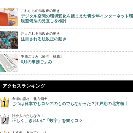
これからの法改正の動き
デジタル空間の環境変化を踏まえた青少年インターネット環
境整備法の見直しを検討
注目される法改正の動き
注目される法改正の動き
事務ごよみ【経理・税務】
6月の事務ごよみ
アクセスランキング
今週の話材「北方領土」
じつは日本でもロシアのものでもなかった？江戸期の北方領土
社会人のたしなみ！
正しく、きれいに「数字」を書くコツ
大丈夫、あわてない！