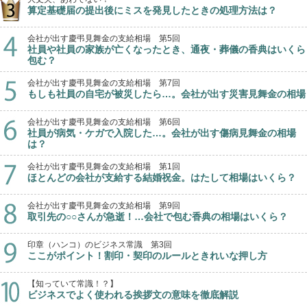
算定基礎届の提出後にミスを発見したときの処理方法は？
会社が出す慶弔見舞金の支給相場 第5回
社員や社員の家族が亡くなったとき、通夜・葬儀の香典はいくら
包む？
会社が出す慶弔見舞金の支給相場 第7回
もしも社員の自宅が被災したら…。会社が出す災害見舞金の相場
会社が出す慶弔見舞金の支給相場 第6回
社員が病気・ケガで入院した…。会社が出す傷病見舞金の相場
は？
会社が出す慶弔見舞金の支給相場 第1回
ほとんどの会社が支給する結婚祝金。はたして相場はいくら？
会社が出す慶弔見舞金の支給相場 第9回
取引先の○○さんが急逝！…会社で包む香典の相場はいくら？
印章（ハンコ）のビジネス常識 第3回
ここがポイント！割印・契印のルールときれいな押し方
【知っていて常識！？】
ビジネスでよく使われる挨拶文の意味を徹底解説