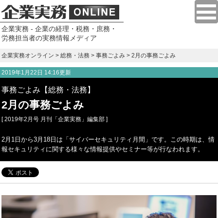
企業実務 - 企業の経理・税務・庶務・
労務担当者の実務情報メディア
企業実務オンライン
>
総務・法務
>
事務ごよみ
> 2月の事務ごよみ
2019年1月22日 14:16更新
事務ごよみ【総務・法務】
2月の事務ごよみ
[ 2019年2月号 月刊「企業実務」編集部 ]
2月1日から3月18日は「サイバーセキュリティ月間」です。この時期は、情
報セキュリティに関する様々な情報提供やセミナー等が行なわれます。