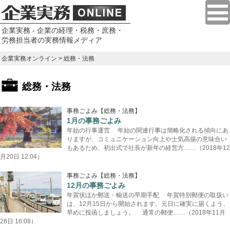
企業実務 - 企業の経理・税務・庶務・
労務担当者の実務情報メディア
企業実務オンライン
> 総務・法務
総務・法務
事務ごよみ【総務・法務】
1月の事務ごよみ
年始の行事運営 年始の関連行事は簡略化される傾向にあ
りますが、コミュニケーション向上や士気高揚の意味合い
もあるため、初出式で社長が新年の経営方……（2018年12
月20日 12:04）
事務ごよみ【総務・法務】
12月の事務ごよみ
年賀状ほか郵送・輸送の早期手配 年賀特別郵便の取扱い
は、12月15日から開始されます。元日に確実に届くよう、
早めに投函しましょう。 通常の郵便……（2018年11月
28日 16:08）