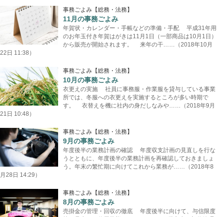
事務ごよみ【総務・法務】
11月の事務ごよみ
年賀状・カレンダー・手帳などの準備・手配 平成31年用
のお年玉付き年賀はがきは11月1日（一部商品は10月1日）
から販売が開始されます。 来年の干……（2018年10月
22日 11:38）
事務ごよみ【総務・法務】
10月の事務ごよみ
衣更えの実施 社員に事務服・作業服を貸与している事業
所では、冬服への衣更えを実施するところが多い時期で
す。 衣替えを機に社内の身だしなみや……（2018年9月
21日 10:48）
事務ごよみ【総務・法務】
9月の事務ごよみ
年度後半の業務計画の確認 年度収支計画の見直しを行な
うとともに、年度後半の業務計画を再確認しておきましょ
う。年末の繁忙期に向けてこれから業務が……（2018年8
月28日 14:29）
事務ごよみ【総務・法務】
8月の事務ごよみ
売掛金の管理・回収の徹底 年度後半に向けて、与信限度