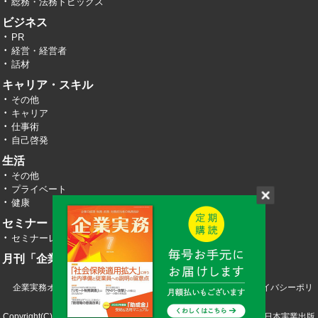
総務・法務トピックス
ビジネス
PR
経営・経営者
話材
キャリア・スキル
その他
キャリア
仕事術
自己啓発
生活
その他
プライベート
健康
セミナー・イベント
セミナーレポート
月刊「企業実務」
企業実務オンライン TOP
運営会社
お問い合わせ
プライバシーポリ
シー
Copyright(C) 2026 株式会社エヌ・ジェイ・ハイ・テック／株式会社日本実業出版