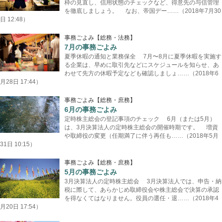
枠の見直し、信用状態のチェックなど、得意先の与信管理
を徹底しましょう。 なお、帝国デー……（2018年7月30
日 12:48）
事務ごよみ【総務・法務】
7月の事務ごよみ
夏季休暇の通知と業務保全 7月〜8月に夏季休暇を実施す
る企業は、早めに取引先などにスケジュールを知らせ、あ
わせて先方の休暇予定なども確認しましょ……（2018年6
月28日 17:44）
事務ごよみ【総務・庶務】
6月の事務ごよみ
定時株主総会の登記事項のチェック 6月（または5月）
は、3月決算法人の定時株主総会の開催時期です。 増資
や取締役の変更（任期満了に伴う再任も……（2018年5月
31日 10:15）
事務ごよみ【総務・庶務】
5月の事務ごよみ
3月決算法人の定時株主総会 3月決算法人では、申告・納
税に際して、あらかじめ取締役会や株主総会で決算の承認
を得なくてはなりません。役員の選任・退……（2018年4
月20日 17:54）