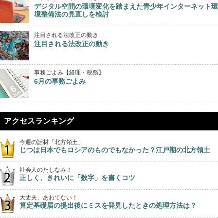
デジタル空間の環境変化を踏まえた青少年インターネット環
境整備法の見直しを検討
注目される法改正の動き
注目される法改正の動き
事務ごよみ【経理・税務】
6月の事務ごよみ
アクセスランキング
今週の話材「北方領土」
じつは日本でもロシアのものでもなかった？江戸期の北方領土
社会人のたしなみ！
正しく、きれいに「数字」を書くコツ
大丈夫、あわてない！
算定基礎届の提出後にミスを発見したときの処理方法は？