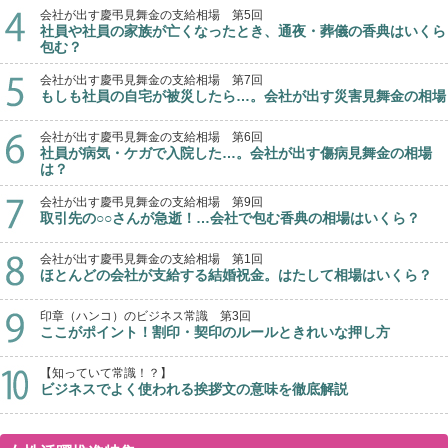
会社が出す慶弔見舞金の支給相場 第5回
社員や社員の家族が亡くなったとき、通夜・葬儀の香典はいくら
包む？
会社が出す慶弔見舞金の支給相場 第7回
もしも社員の自宅が被災したら…。会社が出す災害見舞金の相場
会社が出す慶弔見舞金の支給相場 第6回
社員が病気・ケガで入院した…。会社が出す傷病見舞金の相場
は？
会社が出す慶弔見舞金の支給相場 第9回
取引先の○○さんが急逝！…会社で包む香典の相場はいくら？
会社が出す慶弔見舞金の支給相場 第1回
ほとんどの会社が支給する結婚祝金。はたして相場はいくら？
印章（ハンコ）のビジネス常識 第3回
ここがポイント！割印・契印のルールときれいな押し方
【知っていて常識！？】
ビジネスでよく使われる挨拶文の意味を徹底解説