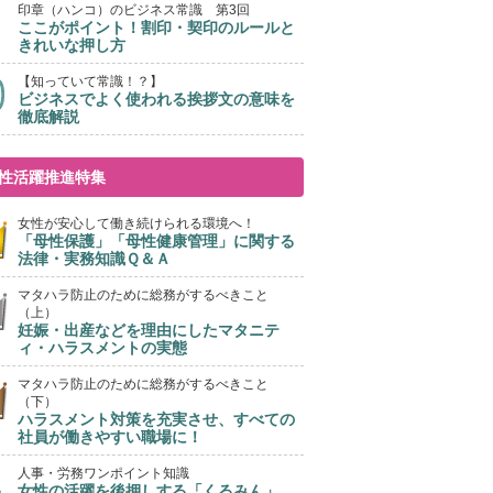
印章（ハンコ）のビジネス常識 第3回
ここがポイント！割印・契印のルールと
きれいな押し方
【知っていて常識！？】
ビジネスでよく使われる挨拶文の意味を
徹底解説
性活躍推進特集
女性が安心して働き続けられる環境へ！
「母性保護」「母性健康管理」に関する
法律・実務知識Ｑ＆Ａ
マタハラ防止のために総務がするべきこと
（上）
妊娠・出産などを理由にしたマタニテ
ィ・ハラスメントの実態
マタハラ防止のために総務がするべきこと
（下）
ハラスメント対策を充実させ、すべての
社員が働きやすい職場に！
人事・労務ワンポイント知識
女性の活躍を後押しする「くるみん」