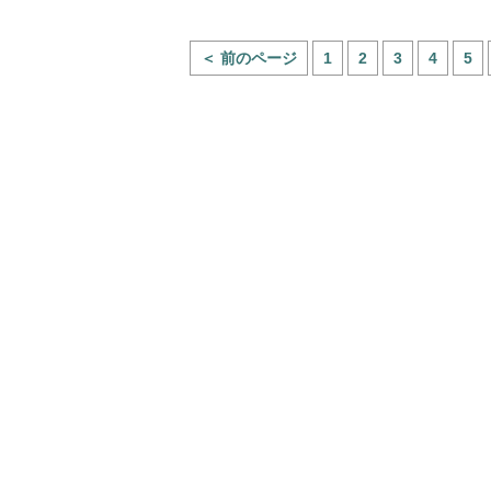
＜ 前のページ
1
2
3
4
5