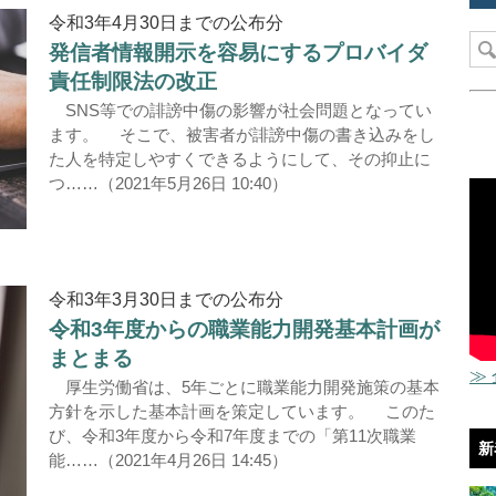
令和3年4月30日までの公布分
発信者情報開示を容易にするプロバイダ
責任制限法の改正
SNS等での誹謗中傷の影響が社会問題となってい
ます。 そこで、被害者が誹謗中傷の書き込みをし
た人を特定しやすくできるようにして、その抑止に
つ……（2021年5月26日 10:40）
令和3年3月30日までの公布分
令和3年度からの職業能力開発基本計画が
まとまる
≫
厚生労働省は、5年ごとに職業能力開発施策の基本
方針を示した基本計画を策定しています。 このた
び、令和3年度から令和7年度までの「第11次職業
新
能……（2021年4月26日 14:45）