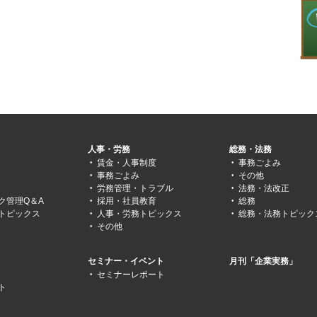
人事・労務
総務・法務
賃金・人事制度
事務ごよみ
事務ごよみ
その他
労務管理・トラブル
法務・法改正
ク管理Q＆A
採用・社員教育
総務
トピックス
人事・労務トピックス
総務・法務トピック
その他
セミナー・イベント
月刊「企業実務」
セミナーレポート
ト