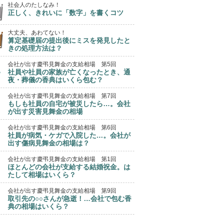
社会人のたしなみ！
正しく、きれいに「数字」を書くコツ
大丈夫、あわてない！
算定基礎届の提出後にミスを発見したと
きの処理方法は？
会社が出す慶弔見舞金の支給相場 第5回
社員や社員の家族が亡くなったとき、通
夜・葬儀の香典はいくら包む？
会社が出す慶弔見舞金の支給相場 第7回
もしも社員の自宅が被災したら…。会社
が出す災害見舞金の相場
会社が出す慶弔見舞金の支給相場 第6回
社員が病気・ケガで入院した…。会社が
出す傷病見舞金の相場は？
会社が出す慶弔見舞金の支給相場 第1回
ほとんどの会社が支給する結婚祝金。は
たして相場はいくら？
会社が出す慶弔見舞金の支給相場 第9回
取引先の○○さんが急逝！…会社で包む香
典の相場はいくら？