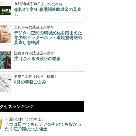
令和8年4月30日までの公布分
令和8年度分 雇用関連助成金の見直
し
これからの法改正の動き
デジタル空間の環境変化を踏まえた
青少年インターネット環境整備法の
見直しを検討
注目される法改正の動き
注目される法改正の動き
事務ごよみ【経理・税務】
6月の事務ごよみ
クセスランキング
今週の話材「北方領土」
じつは日本でもロシアのものでもなかっ
た？江戸期の北方領土