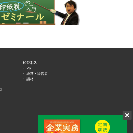
ビジネス
PR
経営・経営者
話材
ス