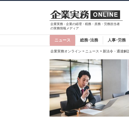
企業実務 - 企業の経理・税務・庶務・労務担当者
の実務情報メディア
ニュース
総務･法務
人事･労務
企業実務オンライン
>
ニュース
> 新法令・通達解