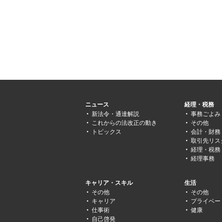
ニュース
経理・税務
新法令・通達解説
事務ごよみ
これからの法改正の動き
その他
トピックス
会計・財務
取引先リス
経理・税務
経理事務
キャリア・スキル
生活
その他
その他
キャリア
プライベー
仕事術
健康
自己啓発