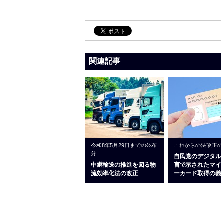
関連記事
令和8年5月29日までの公布
これからの法改正
分
自民党のデジタル
中継輸送の推進を図る物
言で示されたマイ
流効率化法の改正
ーカード取得の義