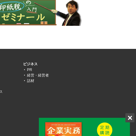
ビジネス
PR
経営・経営者
話材
ス