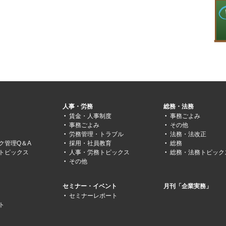
人事・労務
総務・法務
賃金・人事制度
事務ごよみ
事務ごよみ
その他
労務管理・トラブル
法務・法改正
ク管理Q＆A
採用・社員教育
総務
トピックス
人事・労務トピックス
総務・法務トピック
その他
セミナー・イベント
月刊「企業実務」
セミナーレポート
ト