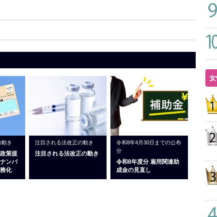
女
の動き
注目される法改正の動き
令和8年4月30日までの公布
分
政策提
注目される法改正の動き
ナンバ
令和8年度分 雇用関連助
務化
成金の見直し