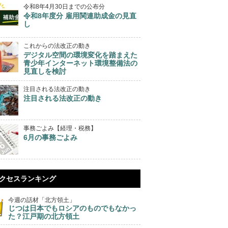
令和8年4月30日までの公布分
令和8年度分 雇用関連助成金の見直
し
これからの法改正の動き
デジタル空間の環境変化を踏まえた
青少年インターネット環境整備法の
見直しを検討
注目される法改正の動き
注目される法改正の動き
事務ごよみ【経理・税務】
6月の事務ごよみ
クセスランキング
今週の話材「北方領土」
じつは日本でもロシアのものでもなかっ
た？江戸期の北方領土