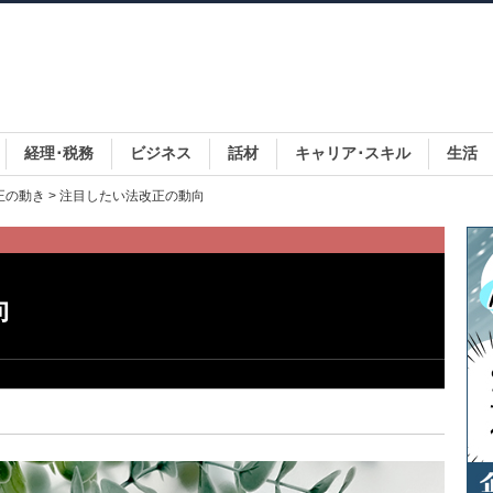
経理･税務
ビジネス
話材
キャリア･スキル
生活
正の動き
> 注目したい法改正の動向
向