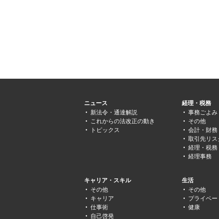
ニュース
経理・税務
新法令・通達解説
事務ごよみ
これからの法改正の動き
その他
トピックス
会計・財務
取引先リス
経理・税務
経理事務
キャリア・スキル
生活
その他
その他
キャリア
プライベー
仕事術
健康
自己啓発