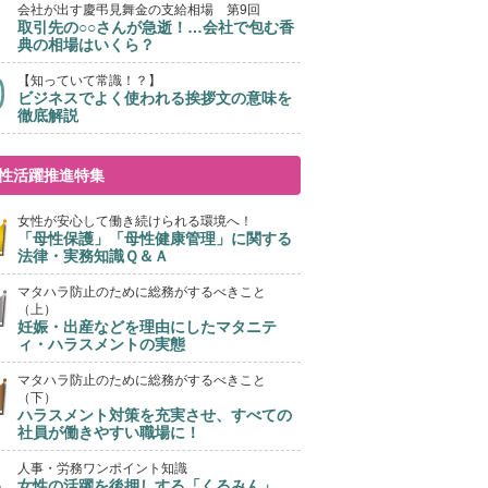
会社が出す慶弔見舞金の支給相場 第9回
取引先の○○さんが急逝！…会社で包む香
典の相場はいくら？
【知っていて常識！？】
ビジネスでよく使われる挨拶文の意味を
徹底解説
性活躍推進特集
女性が安心して働き続けられる環境へ！
「母性保護」「母性健康管理」に関する
法律・実務知識Ｑ＆Ａ
マタハラ防止のために総務がするべきこと
（上）
妊娠・出産などを理由にしたマタニテ
ィ・ハラスメントの実態
マタハラ防止のために総務がするべきこと
（下）
ハラスメント対策を充実させ、すべての
社員が働きやすい職場に！
人事・労務ワンポイント知識
女性の活躍を後押しする「くるみん」