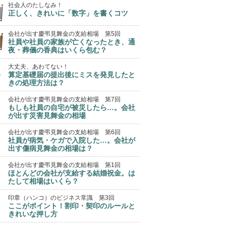
社会人のたしなみ！
正しく、きれいに「数字」を書くコツ
会社が出す慶弔見舞金の支給相場 第5回
社員や社員の家族が亡くなったとき、通
夜・葬儀の香典はいくら包む？
大丈夫、あわてない！
算定基礎届の提出後にミスを発見したと
きの処理方法は？
会社が出す慶弔見舞金の支給相場 第7回
もしも社員の自宅が被災したら…。会社
が出す災害見舞金の相場
会社が出す慶弔見舞金の支給相場 第6回
社員が病気・ケガで入院した…。会社が
出す傷病見舞金の相場は？
会社が出す慶弔見舞金の支給相場 第1回
ほとんどの会社が支給する結婚祝金。は
たして相場はいくら？
印章（ハンコ）のビジネス常識 第3回
ここがポイント！割印・契印のルールと
きれいな押し方