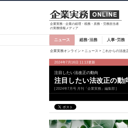
企業実務 - 企業の経理・税務・庶務・労務担当者
の実務情報メディア
ニュース
総務･法務
人事･労務
企業実務オンライン
>
ニュース
>
これからの法改
2024年7月16日 11:13更新
注目したい法改正の動向
注目したい法改正の動
[ 2024年7月号 月刊「企業実務」編集部 ]