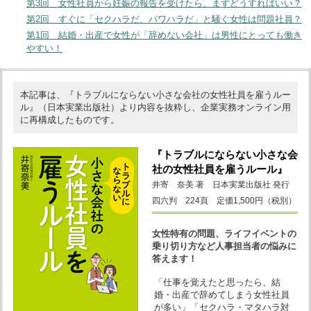
第3回 女性社員から妊娠の報告を受けたら、まずどうすればいい？
第2回 すぐに「セクハラだ、パワハラだ」と騒ぐ女性は問題社員？
第1回 結婚・出産で女性が「辞めない会社」は男性にとっても働き
やすい！
本記事は、『トラブルにならない小さな会社の女性社員を雇うルー
ル』（日本実業出版社）より内容を抜粋し、企業実務オンライン用
に再構成したものです。
『トラブルにならない小さな会
社の女性社員を雇うルール』
井寄 奈美 著 日本実業出版社 発行
四六判 224頁 定価1,500円（税別）
女性特有の問題、ライフイベントの
乗り切り方など人事担当者の悩みに
答えます！
「仕事を覚えたと思ったら、結
婚・出産で辞めてしまう女性社員
が多い」「セクハラ・マタハラ対