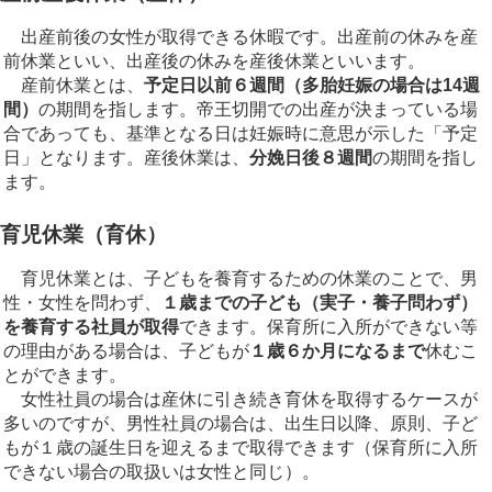
出産前後の女性が取得できる休暇です。出産前の休みを産
前休業といい、出産後の休みを産後休業といいます。
産前休業とは、
予定日以前６週間（多胎妊娠の場合は14週
間）
の期間を指します。帝王切開での出産が決まっている場
合であっても、基準となる日は妊娠時に意思が示した「予定
日」となります。産後休業は、
分娩日後８週間
の期間を指し
ます。
育児休業（育休）
育児休業とは、子どもを養育するための休業のことで、男
性・女性を問わず、
１歳までの子ども（実子・養子問わず）
を養育する社員が取得
できます。保育所に入所ができない等
の理由がある場合は、子どもが
１歳６か月になるまで
休むこ
とができます。
女性社員の場合は産休に引き続き育休を取得するケースが
多いのですが、男性社員の場合は、出生日以降、原則、子ど
もが１歳の誕生日を迎えるまで取得できます（保育所に入所
できない場合の取扱いは女性と同じ）。