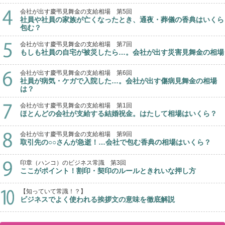
会社が出す慶弔見舞金の支給相場 第5回
社員や社員の家族が亡くなったとき、通夜・葬儀の香典はいくら
包む？
会社が出す慶弔見舞金の支給相場 第7回
もしも社員の自宅が被災したら…。会社が出す災害見舞金の相場
会社が出す慶弔見舞金の支給相場 第6回
社員が病気・ケガで入院した…。会社が出す傷病見舞金の相場
は？
会社が出す慶弔見舞金の支給相場 第1回
ほとんどの会社が支給する結婚祝金。はたして相場はいくら？
会社が出す慶弔見舞金の支給相場 第9回
取引先の○○さんが急逝！…会社で包む香典の相場はいくら？
印章（ハンコ）のビジネス常識 第3回
ここがポイント！割印・契印のルールときれいな押し方
【知っていて常識！？】
ビジネスでよく使われる挨拶文の意味を徹底解説