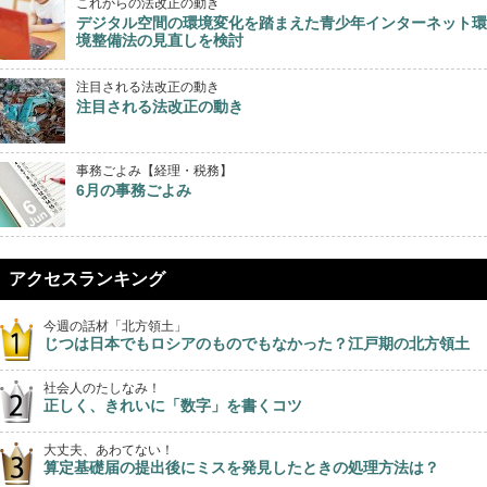
これからの法改正の動き
デジタル空間の環境変化を踏まえた青少年インターネット環
境整備法の見直しを検討
注目される法改正の動き
注目される法改正の動き
事務ごよみ【経理・税務】
6月の事務ごよみ
アクセスランキング
今週の話材「北方領土」
じつは日本でもロシアのものでもなかった？江戸期の北方領土
社会人のたしなみ！
正しく、きれいに「数字」を書くコツ
大丈夫、あわてない！
算定基礎届の提出後にミスを発見したときの処理方法は？