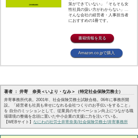
策ができていない」「そもそも女
性社員の扱い方がわからない」…
そんな会社の経営者・人事担当者
におすすめの1冊です。
書籍情報を見る
Amazon.co.jpで購入
著者 ： 井寄 奈美＜いより・なみ＞（特定社会保険労務士）
井寄事務所代表。2001年、社会保険労務士試験合格。06年に事務所開
設。「経営者も社員も幸せになれる会社つくりのお手伝いをすること」
を 自分のミッションとして、従業員のモチベーション向上につながる職
場環境の整備を念頭に置いた中小企業の支援に力を注いでいる。
【WEBサイト】
なにわの社労士井寄奈美/社会保険労務士/井寄事務所