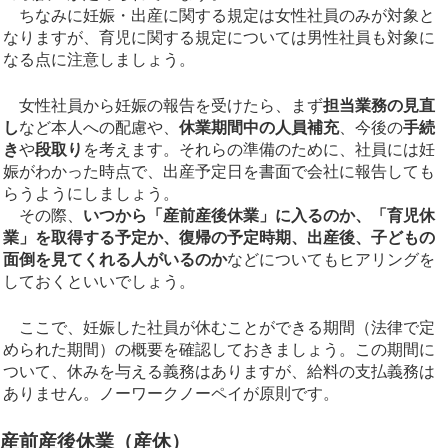
ちなみに妊娠・出産に関する規定は女性社員のみが対象と
なりますが、育児に関する規定については男性社員も対象に
なる点に注意しましょう。
女性社員から妊娠の報告を受けたら、まず
担当業務の見直
し
など本人への配慮や、
休業期間中の人員補充
、今後の
手続
き
や
段取り
を考えます。それらの準備のために、社員には妊
娠がわかった時点で、出産予定日を書面で会社に報告しても
らうようにしましょう。
その際、
いつから「産前産後休業」に入るのか、「育児休
業」を取得する予定か、復帰の予定時期、出産後、子どもの
面倒を見てくれる人がいるのか
などについてもヒアリングを
しておくといいでしょう。
ここで、妊娠した社員が休むことができる期間（法律で定
められた期間）の概要を確認しておきましょう。この期間に
ついて、休みを与える義務はありますが、給料の支払義務は
ありません。ノーワークノーペイが原則です。
産前産後休業（産休）