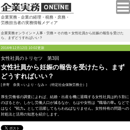
企業実務 - 企業の経理・税務・庶務・
労務担当者の実務情報メディア
企業実務オンライン
>
人事・労務
>
その他
> 女性社員から妊娠の報告を受けた
ら、まずどうすればいい？
2016年12月12日 10:02更新
女性社員のトリセツ 第3回
女性社員から妊娠の報告を受けたら、まず
どうすればいい？
[ 井寄 奈美＜いより・なみ＞（特定社会保険労務士）]
厚生労働省の調査によれば、結婚・出産を機に退職する女性社員は約５割に
のぼるとか。しかし労働人口が減るなか、もはや女性は〝職場の華〟などで
はなく〝戦力〟として活躍してもらわねばなりません。女性特有の問題への
対処法と活用の知恵を紹介します。