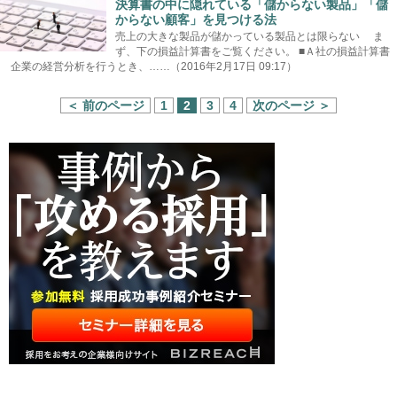
決算書の中に隠れている「儲からない製品」「儲
からない顧客」を見つける法
売上の大きな製品が儲かっている製品とは限らない ま
ず、下の損益計算書をご覧ください。 ■Ａ社の損益計算書
企業の経営分析を行うとき、……（2016年2月17日 09:17）
＜ 前のページ
1
2
3
4
次のページ ＞