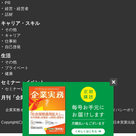
PR
経営・経営者
話材
キャリア・スキル
その他
キャリア
仕事術
自己啓発
生活
その他
プライベート
健康
セミナー・イベント
セミナーレポート
月刊「企業実務」
企業実務オンライン TOP
運営会社
お問い合わせ
プライバシーポリ
シー
Copyright(C) 2026 株式会社エヌ・ジェイ・ハイ・テック／株式会社日本実業出版
社 All RIght Reserved.