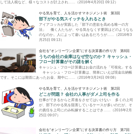
して法人税など、様々なコストが計上され……（2016年4月20日 09:12）
やる気を育て、人を活かすマネジメント術 第3回
部下がやる気スイッチを入れるとき
アイアコッカが実践した「部下の意欲を高める唯一の方
法」 働く人たちが、やる気をなくす要因はどのようなも
のなのか。人によって違いはあるだろうが……（2016年3
月25日 09:13）
会社を“オンリーワン企業”にする決算書の作り方 第8回
うちの会社の金庫はなぜ空なのか？ キャッシュ・
フロー計算書がその謎を解く
キャッシュ・フロー計算書はお金の流れを「可視化」する
キャッシュ・フロー計算書は、簡単にいえば現金出納帳
です。そこには期首にあったお金、期中に……（2016年3月24日 09:08）
やる気を育て、人を活かすマネジメント術 第2回
どこが問題？ 会社の人事がダメ上司を作る
仕事ができるからと昇進をさせてはいけない 多くの上司
が、部下のやる気を阻害しているケースが多いのだが、そ
の責任を上司にのみ転嫁することはでき……（2016年2月
25日 09:07）
会社を“オンリーワン企業”にする決算書の作り方 第7回