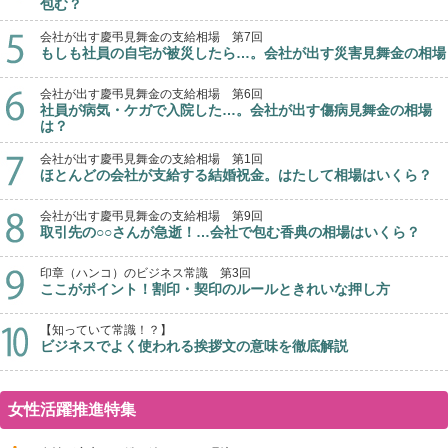
包む？
会社が出す慶弔見舞金の支給相場 第7回
もしも社員の自宅が被災したら…。会社が出す災害見舞金の相場
会社が出す慶弔見舞金の支給相場 第6回
社員が病気・ケガで入院した…。会社が出す傷病見舞金の相場
は？
会社が出す慶弔見舞金の支給相場 第1回
ほとんどの会社が支給する結婚祝金。はたして相場はいくら？
会社が出す慶弔見舞金の支給相場 第9回
取引先の○○さんが急逝！…会社で包む香典の相場はいくら？
印章（ハンコ）のビジネス常識 第3回
ここがポイント！割印・契印のルールときれいな押し方
【知っていて常識！？】
ビジネスでよく使われる挨拶文の意味を徹底解説
女性活躍推進特集