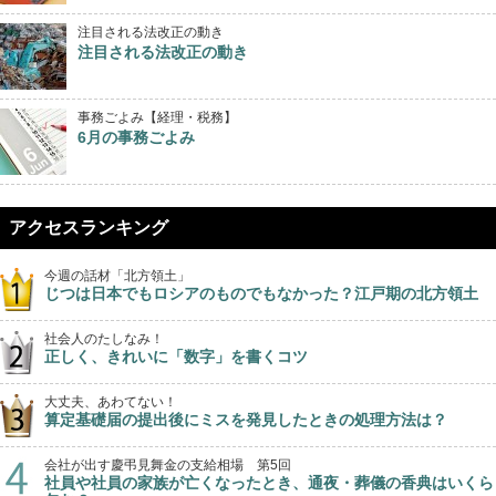
注目される法改正の動き
注目される法改正の動き
事務ごよみ【経理・税務】
6月の事務ごよみ
アクセスランキング
今週の話材「北方領土」
じつは日本でもロシアのものでもなかった？江戸期の北方領土
社会人のたしなみ！
正しく、きれいに「数字」を書くコツ
大丈夫、あわてない！
算定基礎届の提出後にミスを発見したときの処理方法は？
会社が出す慶弔見舞金の支給相場 第5回
社員や社員の家族が亡くなったとき、通夜・葬儀の香典はいくら