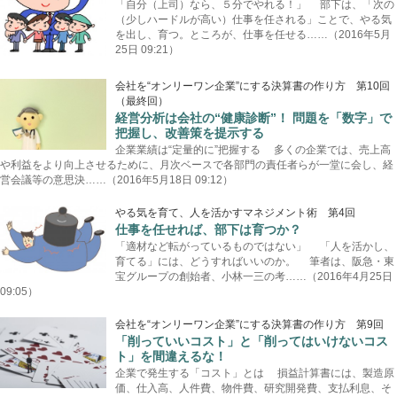
「自分（上司）なら、５分でやれる！」 部下は、「次の
（少しハードルが高い）仕事を任される」ことで、やる気
を出し、育つ。ところが、仕事を任せる……（2016年5月
25日 09:21）
会社を“オンリーワン企業”にする決算書の作り方 第10回
（最終回）
経営分析は会社の“健康診断”！ 問題を「数字」で
把握し、改善策を提示する
企業業績は“定量的に”把握する 多くの企業では、売上高
や利益をより向上させるために、月次ベースで各部門の責任者らが一堂に会し、経
営会議等の意思決……（2016年5月18日 09:12）
やる気を育て、人を活かすマネジメント術 第4回
仕事を任せれば、部下は育つか？
「適材など転がっているものではない」 「人を活かし、
育てる」には、どうすればいいのか。 筆者は、阪急・東
宝グループの創始者、小林一三の考……（2016年4月25日
09:05）
会社を“オンリーワン企業”にする決算書の作り方 第9回
「削っていいコスト」と「削ってはいけないコス
ト」を間違えるな！
企業で発生する「コスト」とは 損益計算書には、製造原
価、仕入高、人件費、物件費、研究開発費、支払利息、そ