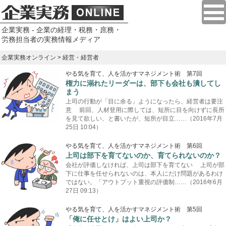
企業実務 - 企業の経理・税務・庶務・
労務担当者の実務情報メディア
企業実務オンライン
> 経営・経営者
やる気を育て、人を活かすマネジメント術 第7回
権力に溺れたリーダーは、部下も会社も潰してし
まう
上司の行動が「目に余る」ようになったら、経営者は要注
意 前回、人材登用に際しては、短所に目を向けずに長所
を見て欲しい、と書いたが、短所が目立……（2016年7月
25日 10:04）
やる気を育て、人を活かすマネジメント術 第6回
上司は部下を育てないのか、育てられないのか？
会社が評価しなければ、上司は部下を育てない 上司が部
下に仕事を任せられないのは、本人にだけ問題があるわけ
ではない。「アウトプット重視の評価制……（2016年6月
27日 09:13）
やる気を育て、人を活かすマネジメント術 第5回
「俺に任せとけ」はよい上司か？