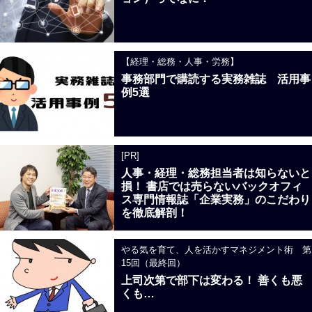
【経理・総務・人事・労務】
事務部門で購読する実務雑誌 活用事
例5選
[PR]
人事・経理・総務担当者は知らないと
損！ 書店では売らないバックオフィ
ス専門情報誌「企業実務」のこだわり
を徹底解剖！
やる気を育て、人を活かすマネジメント術 第
15回（最終回）
上司次第で部下は変わる！ 善くも悪
くも…