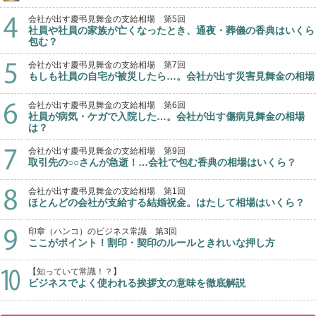
会社が出す慶弔見舞金の支給相場 第5回
社員や社員の家族が亡くなったとき、通夜・葬儀の香典はいくら
包む？
会社が出す慶弔見舞金の支給相場 第7回
もしも社員の自宅が被災したら…。会社が出す災害見舞金の相場
会社が出す慶弔見舞金の支給相場 第6回
社員が病気・ケガで入院した…。会社が出す傷病見舞金の相場
は？
会社が出す慶弔見舞金の支給相場 第9回
取引先の○○さんが急逝！…会社で包む香典の相場はいくら？
会社が出す慶弔見舞金の支給相場 第1回
ほとんどの会社が支給する結婚祝金。はたして相場はいくら？
印章（ハンコ）のビジネス常識 第3回
ここがポイント！割印・契印のルールときれいな押し方
【知っていて常識！？】
ビジネスでよく使われる挨拶文の意味を徹底解説