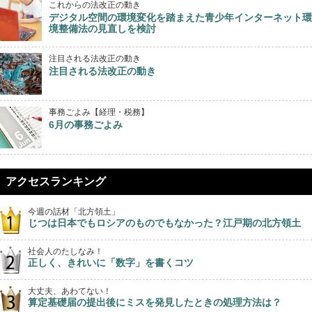
これからの法改正の動き
デジタル空間の環境変化を踏まえた青少年インターネット環
境整備法の見直しを検討
注目される法改正の動き
注目される法改正の動き
事務ごよみ【経理・税務】
6月の事務ごよみ
アクセスランキング
今週の話材「北方領土」
じつは日本でもロシアのものでもなかった？江戸期の北方領土
社会人のたしなみ！
正しく、きれいに「数字」を書くコツ
大丈夫、あわてない！
算定基礎届の提出後にミスを発見したときの処理方法は？