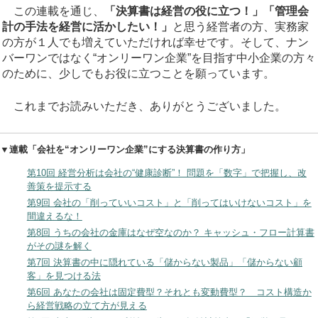
この連載を通じ、
「決算書は経営の役に立つ！」「管理会
計の手法を経営に活かしたい！」
と思う経営者の方、実務家
の方が１人でも増えていただければ幸せです。そして、ナン
バーワンではなく“オンリーワン企業”を目指す中小企業の方々
のために、少しでもお役に立つことを願っています。
これまでお読みいただき、ありがとうございました。
▼連載「会社を“オンリーワン企業”にする決算書の作り方」
第10回 経営分析は会社の“健康診断”！ 問題を「数字」で把握し、改
善策を提示する
第9回 会社の「削っていいコスト」と「削ってはいけないコスト」を
間違えるな！
第8回 うちの会社の金庫はなぜ空なのか？ キャッシュ・フロー計算書
がその謎を解く
第7回 決算書の中に隠れている「儲からない製品」「儲からない顧
客」を見つける法
第6回 あなたの会社は固定費型？それとも変動費型？ コスト構造か
ら経営戦略の立て方が見える