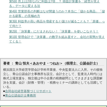
第5回 売上は2倍なのに利益は7倍…？ 損益計算書を「経営が見え
る」データに変える法
第4回 営業部長の判断はなぜ間違うのか？本当に「儲かる商品」「儲
かる顧客」の見極め方
第3回 利益率が高い商品を増産すると儲けが減ることも？「原価」っ
て何だ？
第2回 「決算書」にだまされない！「決算書」を使いこなそう！
第1回 管理会計で「決算書」の数字を組み直すと、会社の実態が見え
てくる！
著者 ： 青山 恒夫＜あおやま・つねお＞（税理士、公認会計士）
横浜国立大学経営学部会計学科卒業後、中央監査法人に入所。その後独
立し、青山公認会計士事務所を設立。会計士として、監査法人時代には
株式上場支援を、独立後は中小企業の税務顧問としてさまざまな課題解
決を支援。会計（財務・管理）・税務セミナーの講師としても活躍して
いる。
■
合同会社経営基盤づくりサポート
■
青山公認会計士事務所