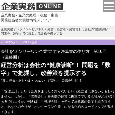
企業実務 - 企業の経理・税務・庶務・
労務担当者の実務情報メディア
企業実務オンライン
>
ビジネス
>
経営・経営者
> 経営分析は会社の“健康診断”！
問題を「数字」で把握し、改善策を提示する
2016年5月18日 09:12更新
会社を“オンリーワン企業”にする決算書の作り方 第10回
（最終回）
経営分析は会社の“健康診断”！ 問題を「数
字」で把握し、改善策を提示する
[ 青山 恒夫＜あおやま・つねお＞（税理士、公認会計士）]
「管理会計」という言葉をまったく知らないという経営者は少ないかもしれ
ません。しかし、「管理会計」を実際の経営に役立てている会社がどれだけ
あるでしょうか。例えば、「管理会計」を使って決算書の数字を組み直す
と、あなたの会社が「オンリーワン企業」になるためのロードマップが見え
てきます。