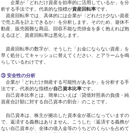
企業が「どれだけ資産を効率的に活用しているか」を分
析する手法です。代表的な指標が
資産回転率
です。
資産回転率では、具体的には企業が〈どれだけ少ない資産
で売上高を計上できるか〉を分析します。そのため、遊休不
動産、販売困難な商品、回収不能な売掛金を多く抱えれば抱
えるほど、資産回転率は悪化します。
資産回転率の数字が、そうした「お金にならない資産」を
早く処分してキャッシュに替えてください、とアラームを鳴
らしているわけです。
③ 安全性の分析
企業が「どれだけ倒産する可能性があるか」を分析する手
法です。代表的な指標が
自己資本比率
です。
自己資本比率とは、簡単にいえば〈貸借対照表の負債・純
資産合計額に対する自己資本の割合〉のことです。
自己資本は、株主が拠出した資本金が基になっていますの
で、返済する義務はありません。こうした〈返済する義務が
ない自己資本が、全体の借入金等のうちどのくらいを占めて