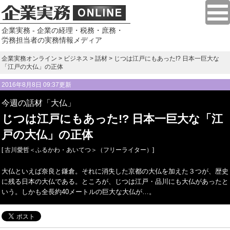
企業実務 - 企業の経理・税務・庶務・
労務担当者の実務情報メディア
企業実務オンライン
>
ビジネス
>
話材
> じつは江戸にもあった!? 日本一巨大な
「江戸の大仏」の正体
2016年8月8日 09:37更新
今週の話材「大仏」
じつは江戸にもあった!? 日本一巨大な「江
戸の大仏」の正体
[ 古川愛哲＜ふるかわ・あいてつ＞（フリーライター）]
大仏といえば奈良と鎌倉。それに消失した京都の大仏を加えた３つが、歴史
に残る日本の大仏である。ところが、じつは江戸・品川にも大仏があったと
いう。しかも全長約40メートルの巨大な大仏が…。