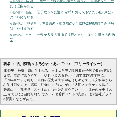
酉の市で縁起物の熊手を買うと三本締めをするの
今週の話材「お酉様」…
には理由がある
君子危うきに近寄らず！ 知っておきたい山のなか
今週の話材「登山」…
の「危険な地名」
世界遺産・姫路城の天守閣を23円50銭で売り飛
今週の話材「世界遺産」…
ばした維新政府
一夜かぎりの逢瀬では終わらない牽牛と織女の恋物
今週の話材「七夕」…
語
著者 ： 古川愛哲＜ふるかわ・あいてつ＞（フリーライター）
1949年、神奈川県に生まれる。日本大学芸術学部映画学科で映画理論を
専攻。放送作家を経て、『やじうま大百科』(角川文庫)で雑学家に。
「万年書生」と称し、東西の歴史や民俗学をはじめとする人文科学から
科学技術史まで、幅広い好奇心を持ちながら「人間とは何か」を追求。
著書に『「散歩学」のすすめ』（中公新書クラレ）、『江戸の歴史は大
正時代にねじ曲げられた サムライと庶民365日の真実』（講談社プラス
α新書）などがある。