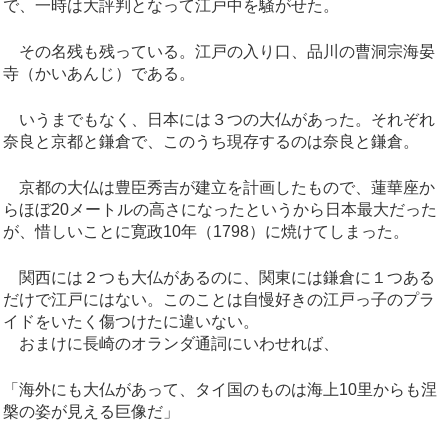
で、一時は大評判となって江戸中を騒がせた。
その名残も残っている。江戸の入り口、品川の曹洞宗海晏
寺（かいあんじ）である。
いうまでもなく、日本には３つの大仏があった。それぞれ
奈良と京都と鎌倉で、このうち現存するのは奈良と鎌倉。
京都の大仏は豊臣秀吉が建立を計画したもので、蓮華座か
らほぼ20メートルの高さになったというから日本最大だった
が、惜しいことに寛政10年（1798）に焼けてしまった。
関西には２つも大仏があるのに、関東には鎌倉に１つある
だけで江戸にはない。このことは自慢好きの江戸っ子のプラ
イドをいたく傷つけたに違いない。
おまけに長崎のオランダ通詞にいわせれば、
「海外にも大仏があって、タイ国のものは海上10里からも涅
槃の姿が見える巨像だ」