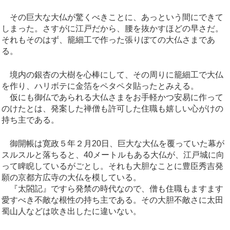
その巨大な大仏が驚くべきことに、あっという間にできて
しまった。さすがに江戸だから、腰を抜かすほどの早さだ。
それもそのはず、籠細工で作った張りぼての大仏さまであ
る。
境内の銀杏の大樹を心棒にして、その周りに籠細工で大仏
を作り、ハリボテに金箔をペタペタ貼ったとみえる。
仮にも御仏であられる大仏さまをお手軽かつ安易に作って
のけたとは、発案した禅僧も許可した住職も嬉しい心がけの
持ち主である。
御開帳は寛政５年２月20日、巨大な大仏を覆っていた幕が
スルスルと落ちると、40メートルもある大仏が、江戸城に向
って睥睨しているがごとし。それも大胆なことに豊臣秀吉発
願の京都方広寺の大仏を模している。
『太閤記』ですら発禁の時代なので、僧も住職もますます
愛すべき不敵な根性の持ち主である。その大胆不敵さに太田
蜀山人などは吹き出したに違いない。