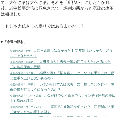
て、大仏さまは大仏さま。それを「所払い」にした１か月
後、老中松平定信は罷免されて、評判の悪かった寛政の改革
は頓挫した。
もしや大仏さまの祟りではあるまいか…？
▼「今週の話材」
江戸幕府にはなかった！ 定年制はいつから、どう
今週の話材「定年」…
してできたのか？
大田蜀山人ら当代一流の江戸文人たちが集った
今週の話材「花屋敷」…
「向島花屋敷」異聞
福運を招く「招き猫」には、なぜ右手を上げる説
今週の話材「招き猫」…
と左手を上げる説があるの？
いつから日本人は大晦日に年越しそばを食べ、除
今週の話材「大晦日」…
夜の鐘を打つようになったのか？
金だけでなく命までも！インチキ宗教の神仏
今週の話材「インチキ宗教」…
をも恐れぬ手口
将軍でさえ敬語を使った？ 江戸城の大奥
今週の話材「ウーマンパワー」…
「老女」たちの権力と財力