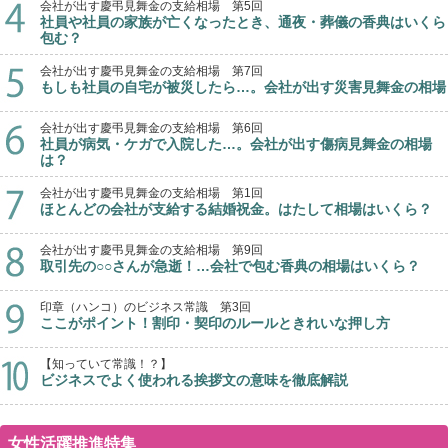
会社が出す慶弔見舞金の支給相場 第5回
社員や社員の家族が亡くなったとき、通夜・葬儀の香典はいくら
包む？
会社が出す慶弔見舞金の支給相場 第7回
もしも社員の自宅が被災したら…。会社が出す災害見舞金の相場
会社が出す慶弔見舞金の支給相場 第6回
社員が病気・ケガで入院した…。会社が出す傷病見舞金の相場
は？
会社が出す慶弔見舞金の支給相場 第1回
ほとんどの会社が支給する結婚祝金。はたして相場はいくら？
会社が出す慶弔見舞金の支給相場 第9回
取引先の○○さんが急逝！…会社で包む香典の相場はいくら？
印章（ハンコ）のビジネス常識 第3回
ここがポイント！割印・契印のルールときれいな押し方
【知っていて常識！？】
ビジネスでよく使われる挨拶文の意味を徹底解説
女性活躍推進特集