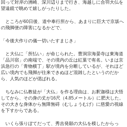
回って対岸の洲崎、深川辺りまで行き、海越しに合羽大仏を
望遠鏡で眺めて嬉しがったりした。
ところが60日後、道中奉行所から、あまりに巨大で京坂へ
の飛脚便の障害になるかどで、
「今後大作りの儀一切いたすまじき」
と大仏に「所払い」が命じられた。曹洞宗海晏寺は東海道
「品川宿」の南端で、その境内の丘は紅葉で有名。いまは京
浜急行の「青物横丁」駅が境内を分断しているが、それほど
広い境内でも飛脚が往来できぬほど混雑したというのだか
ら、人気のほどが偲ばれる。
ちなみに仏教徒が「大仏」を作る理由は、お釈迦様は大悟
してから、その身の丈が16尺（4.85メートル）に肥大した。
その大きな身体から無障無碍（むしょうむげ）に慈愛の視線
を下すからである。
いくら張りぼてだって、秀吉発願の大仏を模したからっ