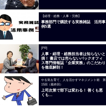
【経理・総務・人事・労務】
事務部門で購読する実務雑誌 活用事
例5選
[PR]
人事・経理・総務担当者は知らないと
損！ 書店では売らないバックオフィ
ス専門情報誌「企業実務」のこだわり
を徹底解剖！
やる気を育て、人を活かすマネジメント術 第
15回（最終回）
上司次第で部下は変わる！ 善くも悪
くも…