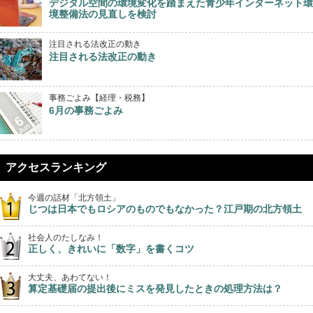
デジタル空間の環境変化を踏まえた青少年インターネット環
境整備法の見直しを検討
注目される法改正の動き
注目される法改正の動き
事務ごよみ【経理・税務】
6月の事務ごよみ
アクセスランキング
今週の話材「北方領土」
じつは日本でもロシアのものでもなかった？江戸期の北方領土
社会人のたしなみ！
正しく、きれいに「数字」を書くコツ
大丈夫、あわてない！
算定基礎届の提出後にミスを発見したときの処理方法は？