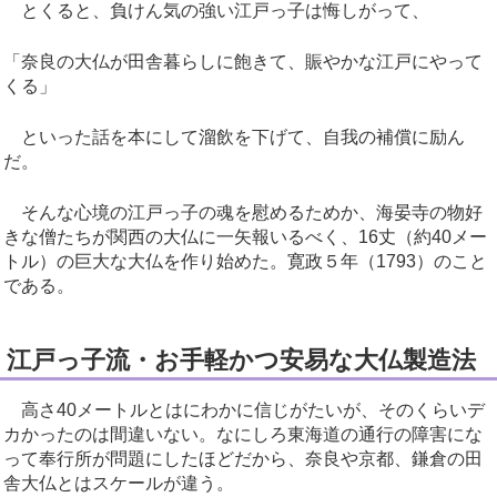
とくると、負けん気の強い江戸っ子は悔しがって、
「奈良の大仏が田舎暮らしに飽きて、賑やかな江戸にやって
くる」
といった話を本にして溜飲を下げて、自我の補償に励ん
だ。
そんな心境の江戸っ子の魂を慰めるためか、海晏寺の物好
きな僧たちが関西の大仏に一矢報いるべく、16丈（約40メー
トル）の巨大な大仏を作り始めた。寛政５年（1793）のこと
である。
江戸っ子流・お手軽かつ安易な大仏製造法
高さ40メートルとはにわかに信じがたいが、そのくらいデ
カかったのは間違いない。なにしろ東海道の通行の障害にな
って奉行所が問題にしたほどだから、奈良や京都、鎌倉の田
舎大仏とはスケールが違う。