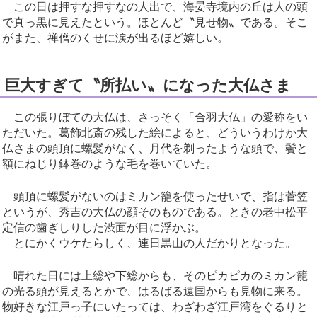
この日は押すな押すなの人出で、海晏寺境内の丘は人の頭
で真っ黒に見えたという。ほとんど〝見せ物〟である。そこ
がまた、禅僧のくせに涙が出るほど嬉しい。
巨大すぎて〝所払い〟になった大仏さま
この張りぼての大仏は、さっそく「合羽大仏」の愛称をい
ただいた。葛飾北斎の残した絵によると、どういうわけか大
仏さまの頭頂に螺髪がなく、月代を剃ったような頭で、鬢と
額にねじり鉢巻のような毛を巻いていた。
頭頂に螺髪がないのはミカン籠を使ったせいで、指は菅笠
というが、秀吉の大仏の顔そのものである。ときの老中松平
定信の歯ぎしりした渋面が目に浮かぶ。
とにかくウケたらしく、連日黒山の人だかりとなった。
晴れた日には上総や下総からも、そのピカピカのミカン籠
の光る頭が見えるとかで、はるばる遠国からも見物に来る。
物好きな江戸っ子にいたっては、わざわざ江戸湾をぐるりと