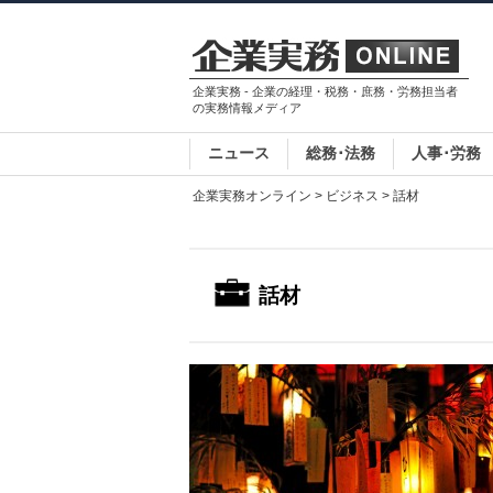
企業実務 - 企業の経理・税務・庶務・労務担当者
の実務情報メディア
ニュース
総務･法務
人事･労務
企業実務オンライン
>
ビジネス
> 話材
話材