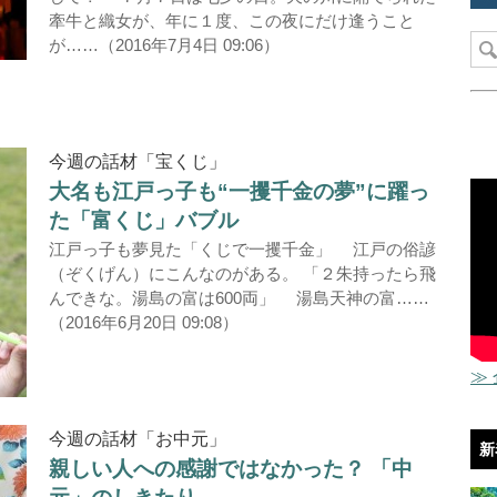
牽牛と織女が、年に１度、この夜にだけ逢うこと
が……（2016年7月4日 09:06）
今週の話材「宝くじ」
大名も江戸っ子も“一攫千金の夢”に躍っ
た「富くじ」バブル
江戸っ子も夢見た「くじで一攫千金」 江戸の俗諺
（ぞくげん）にこんなのがある。 「２朱持ったら飛
んできな。湯島の富は600両」 湯島天神の富……
（2016年6月20日 09:08）
≫
今週の話材「お中元」
新
親しい人への感謝ではなかった？ 「中