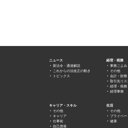
ニュース
経理・税務
新法令・通達解説
事務ごよみ
これからの法改正の動き
その他
トピックス
会計・財務
取引先リス
経理・税務
経理事務
キャリア・スキル
生活
その他
その他
キャリア
プライベー
仕事術
健康
自己啓発