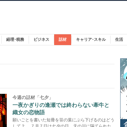
経理･税務
ビジネス
話材
キャリア･スキル
生活
今週の話材「七夕」
一夜かぎりの逢瀬では終わらない牽牛と
織女の恋物語
願いごとを書いた短冊を笹の葉にぶら下げるのはどう
して？ ７月７日は七夕の日。天の川に隔てられた