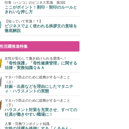
印章（ハンコ）のビジネス常識 第3回
ここがポイント！割印・契印のルールと
きれいな押し方
【知っていて常識！？】
ビジネスでよく使われる挨拶文の意味を
徹底解説
性活躍推進特集
女性が安心して働き続けられる環境へ！
「母性保護」「母性健康管理」に関する
法律・実務知識Ｑ＆Ａ
マタハラ防止のために総務がするべきこと
（上）
妊娠・出産などを理由にしたマタニテ
ィ・ハラスメントの実態
マタハラ防止のために総務がするべきこと
（下）
ハラスメント対策を充実させ、すべての
社員が働きやすい職場に！
人事・労務ワンポイント知識
女性の活躍を後押しする「くるみん」