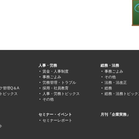
人事・労務
総務・法務
賃金・人事制度
事務ごよみ
事務ごよみ
その他
労務管理・トラブル
法務・法改正
ク管理Q＆A
採用・社員教育
総務
トピックス
人事・労務トピックス
総務・法務トピック
その他
セミナー・イベント
月刊「企業実務」
セミナーレポート
ト