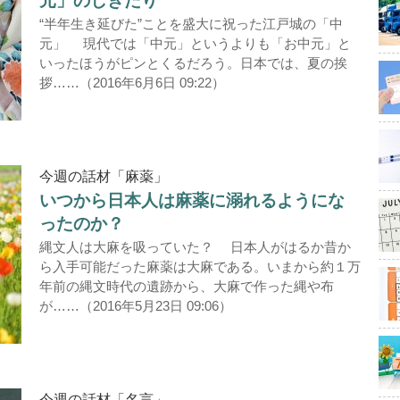
元」のしきたり
“半年生き延びた”ことを盛大に祝った江戸城の「中
元」 現代では「中元」というよりも「お中元」と
いったほうがピンとくるだろう。日本では、夏の挨
拶……（2016年6月6日 09:22）
今週の話材「麻薬」
いつから日本人は麻薬に溺れるようにな
ったのか？
縄文人は大麻を吸っていた？ 日本人がはるか昔か
ら入手可能だった麻薬は大麻である。いまから約１万
年前の縄文時代の遺跡から、大麻で作った縄や布
が……（2016年5月23日 09:06）
今週の話材「名言」