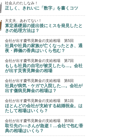
社会人のたしなみ！
正しく、きれいに「数字」を書くコツ
大丈夫、あわてない！
算定基礎届の提出後にミスを発見したと
きの処理方法は？
会社が出す慶弔見舞金の支給相場 第5回
社員や社員の家族が亡くなったとき、通
夜・葬儀の香典はいくら包む？
会社が出す慶弔見舞金の支給相場 第7回
もしも社員の自宅が被災したら…。会社
が出す災害見舞金の相場
会社が出す慶弔見舞金の支給相場 第6回
社員が病気・ケガで入院した…。会社が
出す傷病見舞金の相場は？
会社が出す慶弔見舞金の支給相場 第1回
ほとんどの会社が支給する結婚祝金。は
たして相場はいくら？
会社が出す慶弔見舞金の支給相場 第9回
取引先の○○さんが急逝！…会社で包む香
典の相場はいくら？