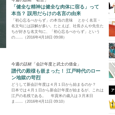
「健全な精神は健全な肉体に宿る」って
本当？ 誤用だらけの名言の由来
「初心忘るべからず」の本当の意味 とかく名言・
名文句には誤解が多い。たとえば、社長さんや先生た
ちが好きな名文句に、「初心忘るべからず」という
の……（2016年4月18日 09:08）
今週の話材「会計年度と武士の借金」
譜代の殿様も嵌まった！ 江戸時代のロー
ン地獄の苛烈
どうして新会計年度は４月１日から始まるのか？
日本では４月１日から新会計年度が始まるが、これは
ア
江戸の名残である。 年貢米の歳入は３月末日
ま……（2016年4月11日 09:10）