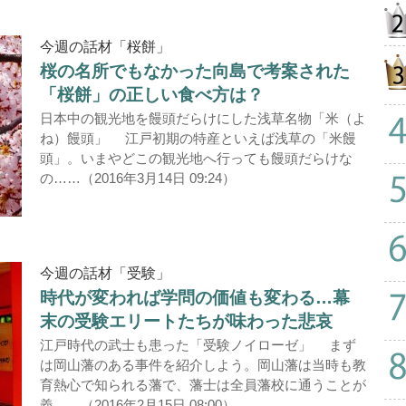
今週の話材「桜餅」
桜の名所でもなかった向島で考案された
「桜餅」の正しい食べ方は？
日本中の観光地を饅頭だらけにした浅草名物「米（よ
ね）饅頭」 江戸初期の特産といえば浅草の「米饅
頭」。いまやどこの観光地へ行っても饅頭だらけな
の……（2016年3月14日 09:24）
今週の話材「受験」
時代が変われば学問の価値も変わる…幕
末の受験エリートたちが味わった悲哀
江戸時代の武士も患った「受験ノイローゼ」 まず
は岡山藩のある事件を紹介しよう。岡山藩は当時も教
育熱心で知られる藩で、藩士は全員藩校に通うことが
義……（2016年2月15日 08:00）