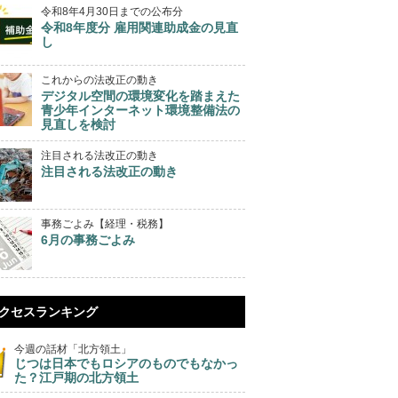
令和8年4月30日までの公布分
令和8年度分 雇用関連助成金の見直
し
これからの法改正の動き
デジタル空間の環境変化を踏まえた
青少年インターネット環境整備法の
見直しを検討
注目される法改正の動き
注目される法改正の動き
事務ごよみ【経理・税務】
6月の事務ごよみ
クセスランキング
今週の話材「北方領土」
じつは日本でもロシアのものでもなかっ
た？江戸期の北方領土