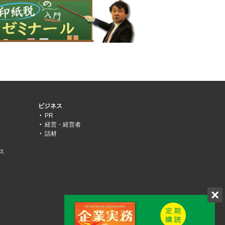
ビジネス
PR
経営・経営者
話材
ス