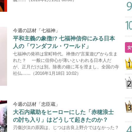
今週の話材「七福神」
平和主義の象徴!? 七福神信仰にみる日本
人の「ワンダフル・ワールド」
女
七福神の発祥は室町時代。禅僧の“言葉遊び”から生ま
れた？ 一般に信仰心が薄いといわれる日本人だ
が、正月だけは別。除夜の鐘に耳を澄まし、全国の寺
社仏……（2016年1月18日 10:02）
今週の話材「忠臣蔵」
大石内蔵助をヒーローにした「赤穂浪士
の討ち入り」はどうして起きたのか？
刃傷沙汰の原因は、じつは吉良上野介ではなかった？