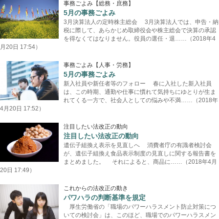
事務ごよみ【総務・庶務】
5月の事務ごよみ
3月決算法人の定時株主総会 3月決算法人では、申告・納
税に際して、あらかじめ取締役会や株主総会で決算の承認
を得なくてはなりません。役員の選任・退……（2018年4
月20日 17:54）
事務ごよみ【人事・労務】
5月の事務ごよみ
新入社員や新任者等のフォロー 春に入社した新入社員
は、この時期、通勤や仕事に慣れて気持ちにゆとりが生ま
れてくる一方で、社会人としての悩みや不満……（2018年
4月20日 17:52）
注目したい法改正の動向
注目したい法改正の動向
遺伝子組換え表示を見直しへ 消費者庁の有識者検討会
が、遺伝子組換え食品表示制度の見直しに関する報告書を
まとめました。 それによると、商品に……（2018年4月
20日 17:49）
これからの法改正の動き
パワハラの判断基準を規定
厚生労働省の「職場のパワーハラスメント防止対策につ
いての検討会」は、このほど、職場でのパワーハラスメン