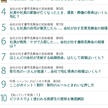
会社が出す慶弔見舞金の支給相場 第5回
社員や社員の家族が亡くなったとき、通夜・葬儀の香典はいくら
包む？
会社が出す慶弔見舞金の支給相場 第7回
もしも社員の自宅が被災したら…。会社が出す災害見舞金の相場
会社が出す慶弔見舞金の支給相場 第6回
社員が病気・ケガで入院した…。会社が出す傷病見舞金の相場
は？
会社が出す慶弔見舞金の支給相場 第1回
ほとんどの会社が支給する結婚祝金。はたして相場はいくら？
会社が出す慶弔見舞金の支給相場 第9回
取引先の○○さんが急逝！…会社で包む香典の相場はいくら？
印章（ハンコ）のビジネス常識 第3回
ここがポイント！割印・契印のルールときれいな押し方
【知っていて常識！？】
ビジネスでよく使われる挨拶文の意味を徹底解説