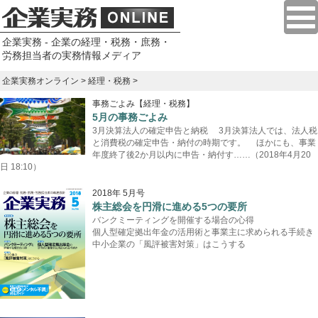
企業実務 - 企業の経理・税務・庶務・
労務担当者の実務情報メディア
企業実務オンライン
>
経理・税務
>
事務ごよみ【経理・税務】
5月の事務ごよみ
3月決算法人の確定申告と納税 3月決算法人では、法人税
と消費税の確定申告・納付の時期です。 ほかにも、事業
年度終了後2か月以内に申告・納付す……（2018年4月20
日 18:10）
2018年 5月号
株主総会を円滑に進める5つの要所
バンクミーティングを開催する場合の心得
個人型確定拠出年金の活用術と事業主に求められる手続き
中小企業の「風評被害対策」はこうする