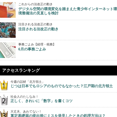
これからの法改正の動き
デジタル空間の環境変化を踏まえた青少年インターネット環
境整備法の見直しを検討
注目される法改正の動き
注目される法改正の動き
事務ごよみ【経理・税務】
6月の事務ごよみ
アクセスランキング
今週の話材「北方領土」
じつは日本でもロシアのものでもなかった？江戸期の北方領土
社会人のたしなみ！
正しく、きれいに「数字」を書くコツ
大丈夫、あわてない！
算定基礎届の提出後にミスを発見したときの処理方法は？