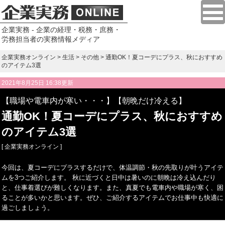
企業実務 - 企業の経理・税務・庶務・
労務担当者の実務情報メディア
企業実務オンライン
>
生活
>
その他
> 通勤OK！夏コーデにプラス、秋におすすめ
のアイテム3選
2021年8月25日 16:38更新
【職場や電車内が寒い・・・】【朝晩だけ冷える】
通勤OK！夏コーデにプラス、秋におすすめ
のアイテム3選
[ 企業実務オンライン ]
今回は、夏コーデにプラスするだけで、体温調節・秋の先取りが叶うアイテ
ムを3つご紹介します。 秋に近づくと日中は暑いのに朝晩は冷え込んだり
と、仕事着選びが難しくなります。また、真夏でも電車内や職場が寒く、困
ることが多いかと思います。ぜひ、ご紹介するアイテムでお仕事中も快適に
過ごしましょう。