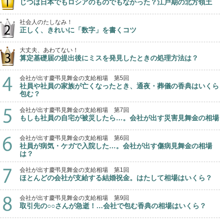
じつは日本でもロシアのものでもなかった？江戸期の北方領土
社会人のたしなみ！
正しく、きれいに「数字」を書くコツ
大丈夫、あわてない！
算定基礎届の提出後にミスを発見したときの処理方法は？
会社が出す慶弔見舞金の支給相場 第5回
社員や社員の家族が亡くなったとき、通夜・葬儀の香典はいくら
包む？
会社が出す慶弔見舞金の支給相場 第7回
もしも社員の自宅が被災したら…。会社が出す災害見舞金の相場
会社が出す慶弔見舞金の支給相場 第6回
社員が病気・ケガで入院した…。会社が出す傷病見舞金の相場
は？
会社が出す慶弔見舞金の支給相場 第1回
ほとんどの会社が支給する結婚祝金。はたして相場はいくら？
会社が出す慶弔見舞金の支給相場 第9回
取引先の○○さんが急逝！…会社で包む香典の相場はいくら？