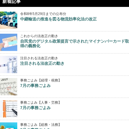
新着記事
令和8年5月29日までの公布分
中継輸送の推進を図る物流効率化法の改正
これからの法改正の動き
自民党のデジタル政策提言で示されたマイナンバーカード取
得の義務化
注目される法改正の動き
注目される法改正の動き
事務ごよみ【経理・税務】
7月の事務ごよみ
事務ごよみ【人事・労務】
7月の事務ごよみ
事務ごよみ【総務・法務】