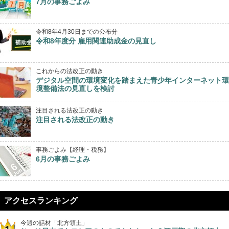
7月の事務ごよみ
令和8年4月30日までの公布分
令和8年度分 雇用関連助成金の見直し
これからの法改正の動き
デジタル空間の環境変化を踏まえた青少年インターネット環
境整備法の見直しを検討
注目される法改正の動き
注目される法改正の動き
事務ごよみ【経理・税務】
6月の事務ごよみ
アクセスランキング
今週の話材「北方領土」