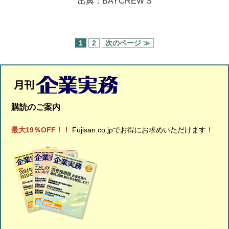
出典：BAYCREW’S
1
2
次のページ ≫
購読のご案内
最大19％OFF！！
Fujisan.co.jpでお得にお求めいただけます！