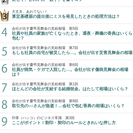
大丈夫、あわてない！
算定基礎届の提出後にミスを発見したときの処理方法は？
会社が出す慶弔見舞金の支給相場 第5回
社員や社員の家族が亡くなったとき、通夜・葬儀の香典はいくら
包む？
会社が出す慶弔見舞金の支給相場 第7回
もしも社員の自宅が被災したら…。会社が出す災害見舞金の相場
会社が出す慶弔見舞金の支給相場 第6回
社員が病気・ケガで入院した…。会社が出す傷病見舞金の相場
は？
会社が出す慶弔見舞金の支給相場 第1回
ほとんどの会社が支給する結婚祝金。はたして相場はいくら？
会社が出す慶弔見舞金の支給相場 第9回
取引先の○○さんが急逝！…会社で包む香典の相場はいくら？
印章（ハンコ）のビジネス常識 第3回
ここがポイント！割印・契印のルールときれいな押し方