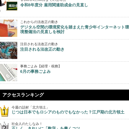
令和8年度分 雇用関連助成金の見直し
これからの法改正の動き
デジタル空間の環境変化を踏まえた青少年インターネット環
境整備法の見直しを検討
注目される法改正の動き
注目される法改正の動き
事務ごよみ【経理・税務】
6月の事務ごよみ
アクセスランキング
今週の話材「北方領土」
じつは日本でもロシアのものでもなかった？江戸期の北方領土
社会人のたしなみ！
正しく、きれいに「数字」を書くコツ