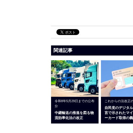
関連記事
令和8年5月29日までの公布
これからの法改正
分
自民党のデジタル
中継輸送の推進を図る物
言で示されたマイ
流効率化法の改正
ーカード取得の義