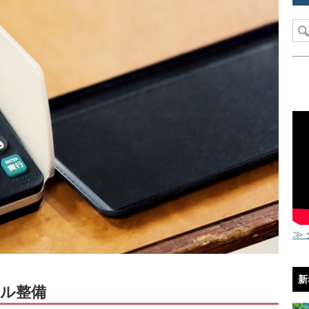
≫
新
ル整備