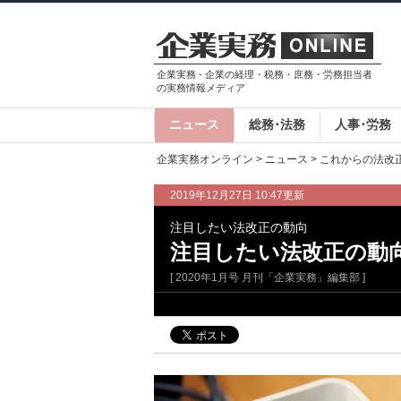
企業実務 - 企業の経理・税務・庶務・労務担当者
の実務情報メディア
ニュース
総務･法務
人事･労務
企業実務オンライン
>
ニュース
>
これからの法改
2019年12月27日 10:47更新
注目したい法改正の動向
注目したい法改正の動
[ 2020年1月号 月刊「企業実務」編集部 ]