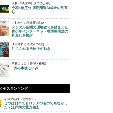
令和8年4月30日までの公布分
令和8年度分 雇用関連助成金の見直
し
これからの法改正の動き
デジタル空間の環境変化を踏まえた
青少年インターネット環境整備法の
見直しを検討
注目される法改正の動き
注目される法改正の動き
事務ごよみ【経理・税務】
6月の事務ごよみ
クセスランキング
今週の話材「北方領土」
じつは日本でもロシアのものでもなかっ
た？江戸期の北方領土