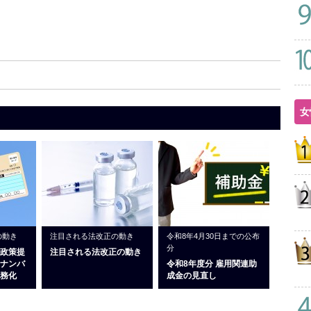
女
の動き
注目される法改正の動き
令和8年4月30日までの公布
分
政策提
注目される法改正の動き
ナンバ
令和8年度分 雇用関連助
務化
成金の見直し