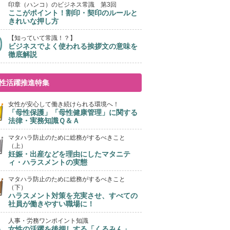
印章（ハンコ）のビジネス常識 第3回
ここがポイント！割印・契印のルールと
きれいな押し方
【知っていて常識！？】
ビジネスでよく使われる挨拶文の意味を
徹底解説
性活躍推進特集
女性が安心して働き続けられる環境へ！
「母性保護」「母性健康管理」に関する
法律・実務知識Ｑ＆Ａ
マタハラ防止のために総務がするべきこと
（上）
妊娠・出産などを理由にしたマタニテ
ィ・ハラスメントの実態
マタハラ防止のために総務がするべきこと
（下）
ハラスメント対策を充実させ、すべての
社員が働きやすい職場に！
人事・労務ワンポイント知識
女性の活躍を後押しする「くるみん」