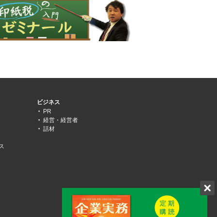
ビジネス
PR
経営・経営者
話材
ス