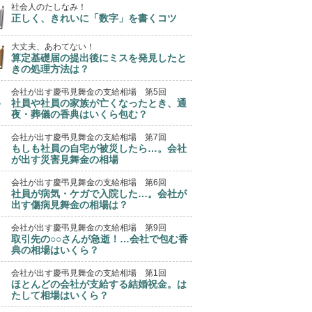
社会人のたしなみ！
正しく、きれいに「数字」を書くコツ
大丈夫、あわてない！
算定基礎届の提出後にミスを発見したと
きの処理方法は？
会社が出す慶弔見舞金の支給相場 第5回
社員や社員の家族が亡くなったとき、通
夜・葬儀の香典はいくら包む？
会社が出す慶弔見舞金の支給相場 第7回
もしも社員の自宅が被災したら…。会社
が出す災害見舞金の相場
会社が出す慶弔見舞金の支給相場 第6回
社員が病気・ケガで入院した…。会社が
出す傷病見舞金の相場は？
会社が出す慶弔見舞金の支給相場 第9回
取引先の○○さんが急逝！…会社で包む香
典の相場はいくら？
会社が出す慶弔見舞金の支給相場 第1回
ほとんどの会社が支給する結婚祝金。は
たして相場はいくら？