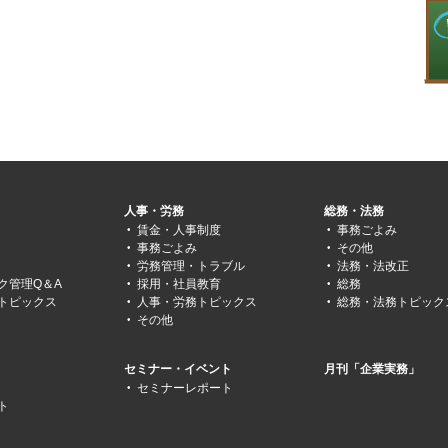
人事・労務
総務・法務
賃金・人事制度
事務ごよみ
事務ごよみ
その他
労務管理・トラブル
法務・法改正
ク管理Q＆A
採用・社員教育
総務
トピックス
人事・労務トピックス
総務・法務トピック
その他
セミナー・イベント
月刊「企業実務」
セミナーレポート
ト