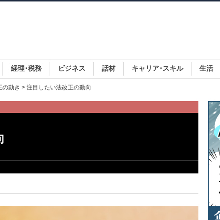
経理･税務
ビジネス
話材
キャリア･スキル
生活
正の動き
> 注目したい法改正の動向
向