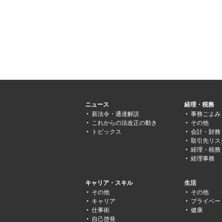
ニュース
経理・税務
新法令・通達解説
事務ごよみ
これからの法改正の動き
その他
トピックス
会計・財務
取引先リス
経理・税務
経理事務
キャリア・スキル
生活
その他
その他
キャリア
プライベー
仕事術
健康
自己啓発