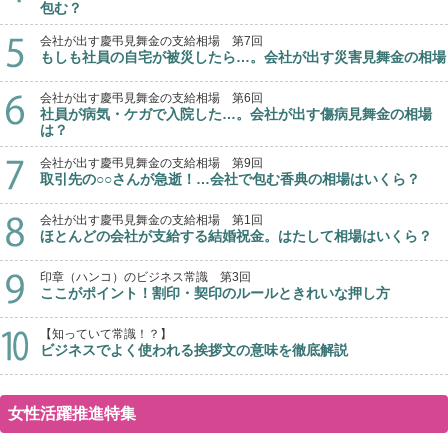
包む？
会社が出す慶弔見舞金の支給相場 第7回
もしも社員の自宅が被災したら…。会社が出す災害見舞金の相場
会社が出す慶弔見舞金の支給相場 第6回
社員が病気・ケガで入院した…。会社が出す傷病見舞金の相場
は？
会社が出す慶弔見舞金の支給相場 第9回
取引先の○○さんが急逝！…会社で包む香典の相場はいくら？
会社が出す慶弔見舞金の支給相場 第1回
ほとんどの会社が支給する結婚祝金。はたして相場はいくら？
印章（ハンコ）のビジネス常識 第3回
ここがポイント！割印・契印のルールときれいな押し方
【知っていて常識！？】
ビジネスでよく使われる挨拶文の意味を徹底解説
女性活躍推進特集