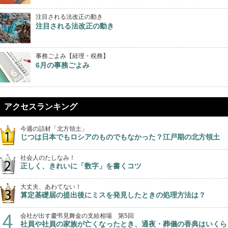
注目される法改正の動き
注目される法改正の動き
事務ごよみ【経理・税務】
6月の事務ごよみ
アクセスランキング
今週の話材「北方領土」
じつは日本でもロシアのものでもなかった？江戸期の北方領土
社会人のたしなみ！
正しく、きれいに「数字」を書くコツ
大丈夫、あわてない！
算定基礎届の提出後にミスを発見したときの処理方法は？
会社が出す慶弔見舞金の支給相場 第5回
社員や社員の家族が亡くなったとき、通夜・葬儀の香典はいくら