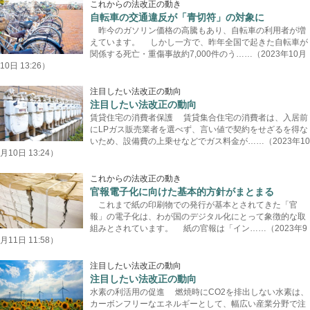
これからの法改正の動き
自転車の交通違反が「青切符」の対象に
昨今のガソリン価格の高騰もあり、自転車の利用者が増
えています。 しかし一方で、昨年全国で起きた自転車が
関係する死亡・重傷事故約7,000件のう……（2023年10月
10日 13:26）
注目したい法改正の動向
注目したい法改正の動向
賃貸住宅の消費者保護 賃貸集合住宅の消費者は、入居前
にLPガス販売業者を選べず、言い値で契約をせざるを得な
いため、設備費の上乗せなどでガス料金が……（2023年10
月10日 13:24）
これからの法改正の動き
官報電子化に向けた基本的方針がまとまる
これまで紙の印刷物での発行が基本とされてきた「官
報」の電子化は、わが国のデジタル化にとって象徴的な取
組みとされています。 紙の官報は「イン……（2023年9
月11日 11:58）
注目したい法改正の動向
注目したい法改正の動向
水素の利活用の促進 燃焼時にCO2を排出しない水素は、
カーボンフリーなエネルギーとして、幅広い産業分野で注