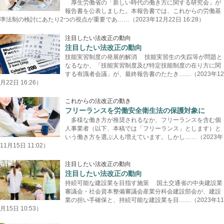
厚生労働省の「新しい時代の働き方に関する研究会」が
報告書を公表しました。本報告書では、これからの労働基
準法制の検討にあたり2つの視点が重要であ……（2023年12月22日 16:28）
注目したい法改正の動向
注目したい法改正の動向
技能実習制度の発展的解消 技能実習生の失踪等が問題と
なるなか、「技能実習制度及び特定技能制度の在り方に関
する有識者会議」が、最終報告書のたたき……（2023年12
月22日 16:26）
これからの法改正の動き
フリーランスを労働安全衛生法の保護対象に
多様な働き方が推奨されるなか、フリーランスを含む個
人事業者（以下、本稿では「フリーランス」とします）と
いう働き方を選ぶ人も増えています。しかし……（2023年
11月15日 11:02）
注目したい法改正の動向
注目したい法改正の動向
持続可能な建設業を目指す施策 国土交通省の中央建設業
審議会・社会資本整備審議会産業分科会建設部会が、建設
業の担い手確保と、持続可能な建設業を目……（2023年11
月15日 10:53）