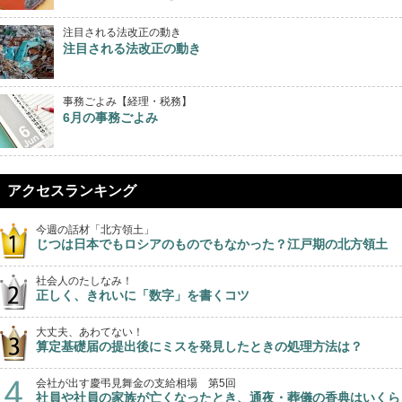
注目される法改正の動き
注目される法改正の動き
事務ごよみ【経理・税務】
6月の事務ごよみ
アクセスランキング
今週の話材「北方領土」
じつは日本でもロシアのものでもなかった？江戸期の北方領土
社会人のたしなみ！
正しく、きれいに「数字」を書くコツ
大丈夫、あわてない！
算定基礎届の提出後にミスを発見したときの処理方法は？
会社が出す慶弔見舞金の支給相場 第5回
社員や社員の家族が亡くなったとき、通夜・葬儀の香典はいくら