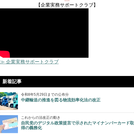
↓↓↓
【企業実務サポートクラブ】
≫ 企業実務サポートクラブ
新着記事
令和8年5月29日までの公布分
中継輸送の推進を図る物流効率化法の改正
これからの法改正の動き
自民党のデジタル政策提言で示されたマイナンバーカード取
得の義務化