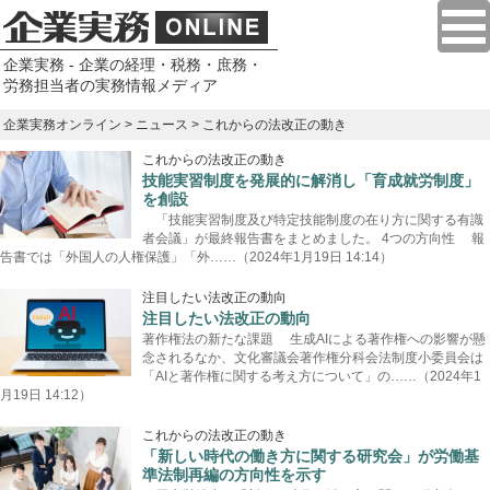
企業実務 - 企業の経理・税務・庶務・
労務担当者の実務情報メディア
企業実務オンライン
>
ニュース
> これからの法改正の動き
これからの法改正の動き
技能実習制度を発展的に解消し「育成就労制度」
を創設
「技能実習制度及び特定技能制度の在り方に関する有識
者会議」が最終報告書をまとめました。 4つの方向性 報
告書では「外国人の人権保護」「外……（2024年1月19日 14:14）
注目したい法改正の動向
注目したい法改正の動向
著作権法の新たな課題 生成AIによる著作権への影響が懸
念されるなか、文化審議会著作権分科会法制度小委員会は
「AIと著作権に関する考え方について」の……（2024年1
月19日 14:12）
これからの法改正の動き
「新しい時代の働き方に関する研究会」が労働基
準法制再編の方向性を示す