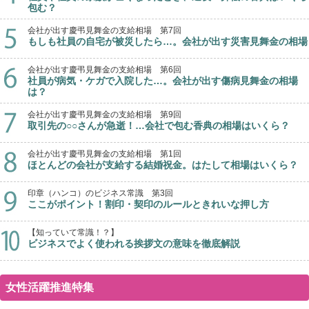
包む？
会社が出す慶弔見舞金の支給相場 第7回
もしも社員の自宅が被災したら…。会社が出す災害見舞金の相場
会社が出す慶弔見舞金の支給相場 第6回
社員が病気・ケガで入院した…。会社が出す傷病見舞金の相場
は？
会社が出す慶弔見舞金の支給相場 第9回
取引先の○○さんが急逝！…会社で包む香典の相場はいくら？
会社が出す慶弔見舞金の支給相場 第1回
ほとんどの会社が支給する結婚祝金。はたして相場はいくら？
印章（ハンコ）のビジネス常識 第3回
ここがポイント！割印・契印のルールときれいな押し方
【知っていて常識！？】
ビジネスでよく使われる挨拶文の意味を徹底解説
女性活躍推進特集