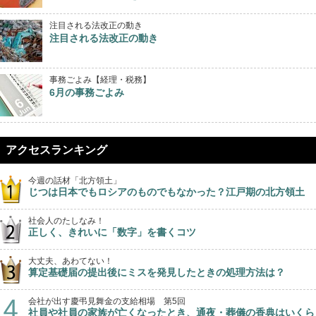
注目される法改正の動き
注目される法改正の動き
事務ごよみ【経理・税務】
6月の事務ごよみ
アクセスランキング
今週の話材「北方領土」
じつは日本でもロシアのものでもなかった？江戸期の北方領土
社会人のたしなみ！
正しく、きれいに「数字」を書くコツ
大丈夫、あわてない！
算定基礎届の提出後にミスを発見したときの処理方法は？
会社が出す慶弔見舞金の支給相場 第5回
社員や社員の家族が亡くなったとき、通夜・葬儀の香典はいくら