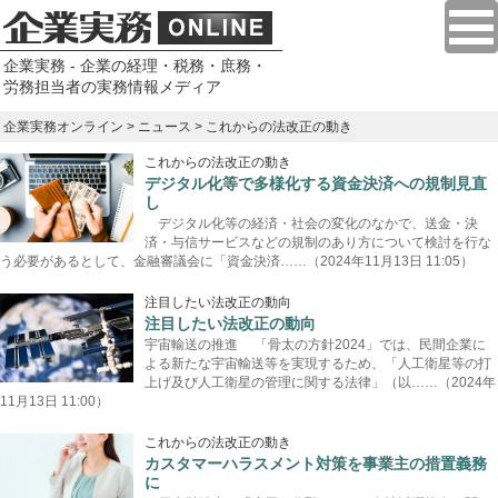
企業実務 - 企業の経理・税務・庶務・
労務担当者の実務情報メディア
企業実務オンライン
>
ニュース
> これからの法改正の動き
これからの法改正の動き
デジタル化等で多様化する資金決済への規制見直
し
デジタル化等の経済・社会の変化のなかで、送金・決
済・与信サービスなどの規制のあり方について検討を行な
う必要があるとして、金融審議会に「資金決済……（2024年11月13日 11:05）
注目したい法改正の動向
注目したい法改正の動向
宇宙輸送の推進 「骨太の方針2024」では、民間企業に
よる新たな宇宙輸送等を実現するため、「人工衛星等の打
上げ及び人工衛星の管理に関する法律」（以……（2024年
11月13日 11:00）
これからの法改正の動き
カスタマーハラスメント対策を事業主の措置義務
に