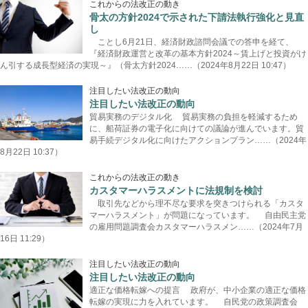
これからの法改正の動き
骨太の方針2024で示された下請法執行強化と見直
し
ことし6月21日、経済財政諮問会議での答申を経て、
『経済財政運営と改革の基本方針2024～賃上げと投資がけ
ん引する成長型経済の実現～』（骨太方針2024……（2024年8月22日 10:47）
注目したい法改正の動向
注目したい法改正の動向
貿易実務のデジタル化 貿易実務の負担を軽減するため
に、船荷証券の電子化に向けての議論が進んでいます。貿
易手続デジタル化に向けたアクションプラン……（2024年
8月22日 10:37）
これからの法改正の動き
カスタマーハラスメントに法規制を検討
取引先などから理不尽な要求を突きつけられる「カスタ
マーハラスメント」が問題になっています。 自由民主党
の雇用問題調査会カスタマーハラスメン……（2024年7月
16日 11:29）
注目したい法改正の動向
注目したい法改正の動向
適正な価格転嫁への提言 政府が、中小企業の適正な価格
転嫁の実現に力を入れています。 自民党の政策調査会