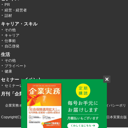
PR
経営・経営者
話材
キャリア・スキル
その他
キャリア
仕事術
自己啓発
生活
その他
プライベート
健康
セミナー・イベント
セミナーレポート
月刊「企業実務」
企業実務オンライン TOP
運営会社
お問い合わせ
プライバシーポリ
シー
Copyright(C) 2026 株式会社エヌ・ジェイ・ハイ・テック／株式会社日本実業出版
社 All RIght Reserved.