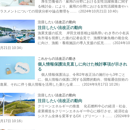
厚生労働省の「雇用の分野における女性活躍推進に関す
る検討会」により、雇用の分野における女性活躍推進やハ
ラスメントについての現状分析や論点整理を……（2024年10月21日 10:40）
注目したい法改正の動向
注目したい法改正の動向
漁業支援の拡充 岸田文雄首相は福島県いわき市の小名浜
魚市場を視察した後の記者会見で、漁獲対象魚種の複合化
に向け、漁船・養殖施設の導入支援の拡充……（2024年10
月21日 10:34）
これからの法改正の動き
個人情報保護法見直しに向けた検討事項が示され
る
個人情報保護法は、令和2年改正法の施行から3年ごと
に、個人情報の保護に関する国際的動向、情報通信技術の
進展、それに伴う個人情報を活用した新たな産……（2024年9月17日 10:26）
注目したい法改正の動向
注目したい法改正の動向
クリーンエネルギーの推進 化石燃料中心の経済・社会、
産業構造をクリーンエネルギー中心に移行させ、経済社会
システム全体を変革するGX（グリーン・ト……（2024年9
月17日 10:16）