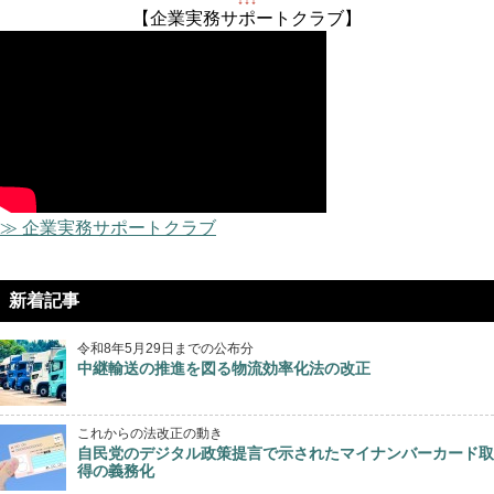
↓↓↓
【企業実務サポートクラブ】
≫ 企業実務サポートクラブ
新着記事
令和8年5月29日までの公布分
中継輸送の推進を図る物流効率化法の改正
これからの法改正の動き
自民党のデジタル政策提言で示されたマイナンバーカード取
得の義務化