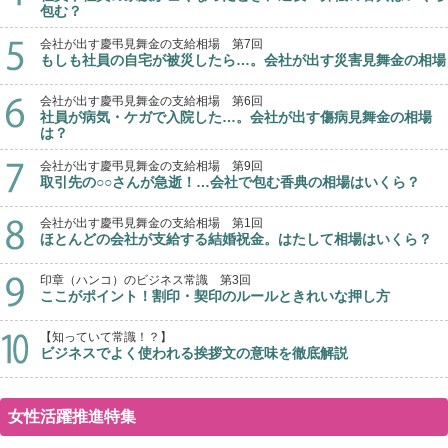
包む？
会社が出す慶弔見舞金の支給相場 第7回
もしも社員の自宅が被災したら…。会社が出す災害見舞金の相場
会社が出す慶弔見舞金の支給相場 第6回
社員が病気・ケガで入院した…。会社が出す傷病見舞金の相場
は？
会社が出す慶弔見舞金の支給相場 第9回
取引先の○○さんが急逝！…会社で包む香典の相場はいくら？
会社が出す慶弔見舞金の支給相場 第1回
ほとんどの会社が支給する結婚祝金。はたして相場はいくら？
印章（ハンコ）のビジネス常識 第3回
ここがポイント！割印・契印のルールときれいな押し方
【知っていて常識！？】
ビジネスでよく使われる挨拶文の意味を徹底解説
女性活躍推進特集