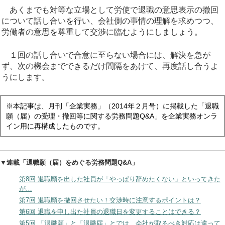
あくまでも対等な立場として労使で退職の意思表示の撤回
について話し合いを行い、会社側の事情の理解を求めつつ、
労働者の意思を尊重して交渉に臨むようにしましょう。
１回の話し合いで合意に至らない場合には、解決を急が
ず、次の機会までできるだけ間隔をあけて、再度話し合うよ
うにします。
※本記事は、月刊「企業実務」（2014年２月号）に掲載した「退職
願（届）の受理・撤回等に関する労務問題Q&A」を企業実務オンラ
イン用に再構成したものです。
▼連載「退職願（届）をめぐる労務問題Q&A」
第8回 退職願を出した社員が「やっぱり辞めたくない」といってきた
が…
第7回 退職願を撤回させたい！交渉時に注意するポイントは？
第6回 退職を申し出た社員の退職日を変更することはできる？
第5回 「退職願」と「退職届」とでは、会社が取るべき対応は違って