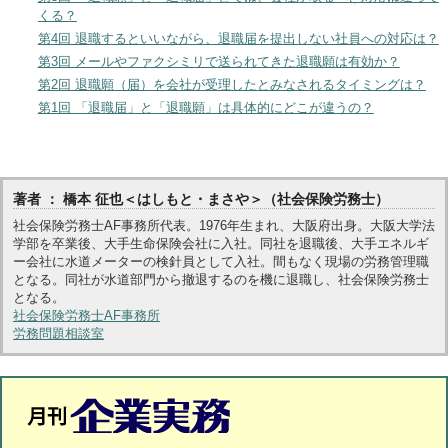
くる？
第4回 退職するといいながら、退職届を提出しない社員への対応は？
第3回 メールやファクシミリで送られてきた退職願は有効か？
第2回 退職願（届）を会社が受理したとみなされるタイミングは？
第1回 「退職届」と「退職願」は具体的にどこが違うの？
著者 ： 橋本 征也＜はしもと・まさや＞（社会保険労務士）
社会保険労務士AF事務所代表。1976年生まれ、大阪府出身。大阪大学法
学部を卒業後、大手生命保険会社に入社。同社を退職後、大手エネルギ
ー会社に水道メーターの検針員として入社。間もなく現場の労務管理職
となる。同社が水道部門から撤退するのを機に退職し、社会保険労務士
となる。
社会保険労務士AF事務所
労務問題相談室