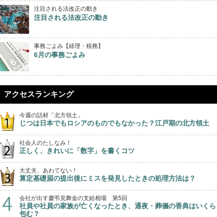
注目される法改正の動き
注目される法改正の動き
事務ごよみ【経理・税務】
6月の事務ごよみ
アクセスランキング
今週の話材「北方領土」
じつは日本でもロシアのものでもなかった？江戸期の北方領土
社会人のたしなみ！
正しく、きれいに「数字」を書くコツ
大丈夫、あわてない！
算定基礎届の提出後にミスを発見したときの処理方法は？
会社が出す慶弔見舞金の支給相場 第5回
社員や社員の家族が亡くなったとき、通夜・葬儀の香典はいくら
包む？