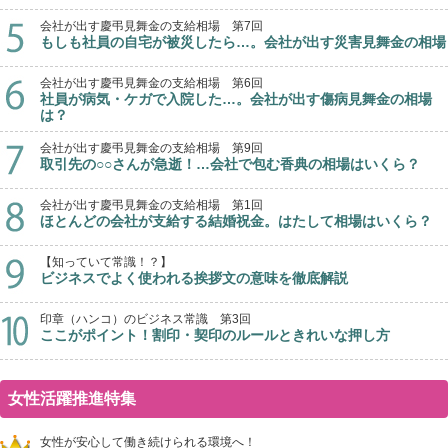
会社が出す慶弔見舞金の支給相場 第7回
もしも社員の自宅が被災したら…。会社が出す災害見舞金の相場
会社が出す慶弔見舞金の支給相場 第6回
社員が病気・ケガで入院した…。会社が出す傷病見舞金の相場
は？
会社が出す慶弔見舞金の支給相場 第9回
取引先の○○さんが急逝！…会社で包む香典の相場はいくら？
会社が出す慶弔見舞金の支給相場 第1回
ほとんどの会社が支給する結婚祝金。はたして相場はいくら？
【知っていて常識！？】
ビジネスでよく使われる挨拶文の意味を徹底解説
印章（ハンコ）のビジネス常識 第3回
ここがポイント！割印・契印のルールときれいな押し方
女性活躍推進特集
女性が安心して働き続けられる環境へ！