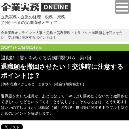
企業実務 - 企業の経理・税務・庶務・
労務担当者の実務情報メディア
企業実務オンライン
>
人事・労務
>
労務管理・トラブル
> 退職願を撤回させた
い！交渉時に注意するポイントは？
2016年3月17日 09:14更新
退職願（届）をめぐる労務問題Q&A 第7回
退職願を撤回させたい！交渉時に注意する
ポイントは？
[ 橋本 征也＜はしもと・まさや＞（社会保険労務士）]
退職願を出した社員が、あとになって「やっぱり辞めたくないので撤回させ
てほしい」などといってくることがあります。そんなときは、どう対応すれ
ばいいのでしょうか。退職願（届）の受理・撤回等に関するトラブルを防ぐ
ためのポイントを解説します。