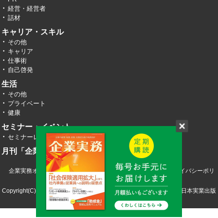
経営・経営者
話材
キャリア・スキル
その他
キャリア
仕事術
自己啓発
生活
その他
プライベート
健康
セミナー・イベント
セミナーレポート
月刊「企業実務」
企業実務オンライン TOP
運営会社
お問い合わせ
プライバシーポリ
シー
Copyright(C) 2026 株式会社エヌ・ジェイ・ハイ・テック／株式会社日本実業出版
社 All RIght Reserved.