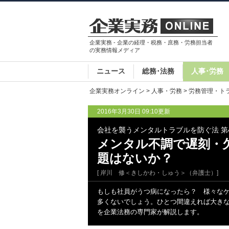
企業実務 - 企業の経理・税務・庶務・労務担当者
の実務情報メディア
ニュース
総務･法務
人事･労務
企業実務オンライン
>
人事・労務
>
労務管理・ト
2016年3月30日 09:10更新
会社を襲うメンタルトラブルを防ぐ法 第
メンタル不調で遅刻・
題はないか？
[ 岸川 修＜きしかわ・しゅう＞（弁護士）]
もしも社員がうつ病になったら？ 様々な
多くないでしょう。ひとつ間違えれば大き
を企業法務の専門家が解説します。