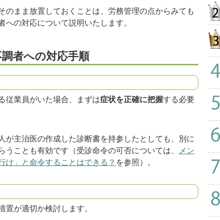
そのまま放置しておくことは、労務管理の点からみても
者への対応について説明いたします。
不調者への対応手順
る従業員がいた場合、まずは
症状を正確に把握
する必要
人が主治医の作成した診断書を持参したとしても、別に
らうことも有効です（受診命令の可否については、
メン
行け」と命令することはできる？
を参照）。
措置が適切か検討します。