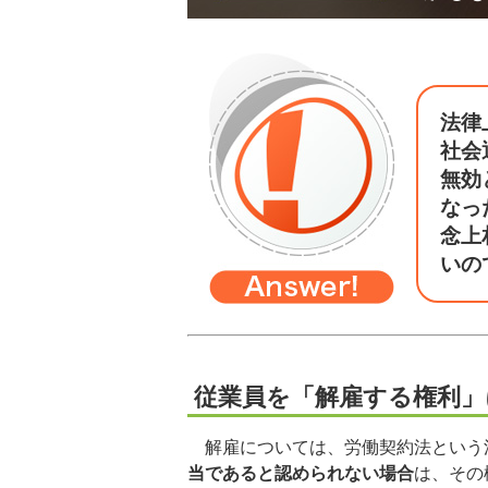
法律
社会
無効
なっ
念上
いの
従業員を「解雇する権利」
解雇については、労働契約法という
当であると認められない場合
は、その