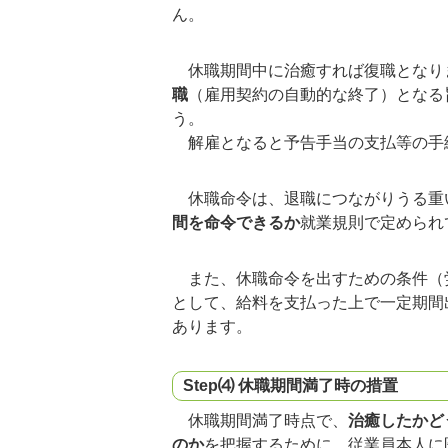
ん。
休職期間中に治癒すれば復職となり
職
（雇用契約の自動的な終了）となる
う。
解雇となると予告手当の支払等の手
休職命令は、退職につながりうる重
間を命令できるか
就業規則で定められ
また、休職命令を出すための条件（
として、給料を支払った上で一定期間
あります。
Step⑷ 休職期間満了時の措置
休職期間満了時点で、
治癒したかど
のか
を把握するために、従業員本人に