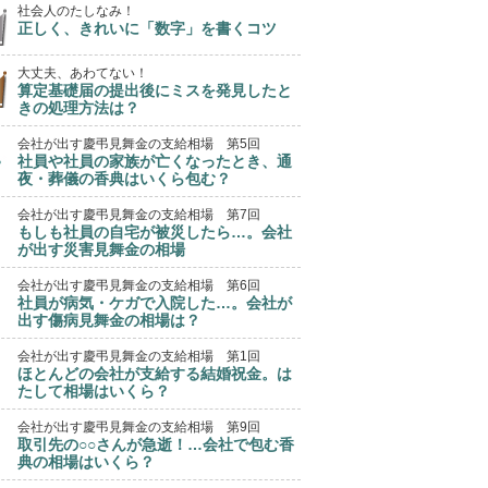
社会人のたしなみ！
正しく、きれいに「数字」を書くコツ
大丈夫、あわてない！
算定基礎届の提出後にミスを発見したと
きの処理方法は？
会社が出す慶弔見舞金の支給相場 第5回
社員や社員の家族が亡くなったとき、通
夜・葬儀の香典はいくら包む？
会社が出す慶弔見舞金の支給相場 第7回
もしも社員の自宅が被災したら…。会社
が出す災害見舞金の相場
会社が出す慶弔見舞金の支給相場 第6回
社員が病気・ケガで入院した…。会社が
出す傷病見舞金の相場は？
会社が出す慶弔見舞金の支給相場 第1回
ほとんどの会社が支給する結婚祝金。は
たして相場はいくら？
会社が出す慶弔見舞金の支給相場 第9回
取引先の○○さんが急逝！…会社で包む香
典の相場はいくら？