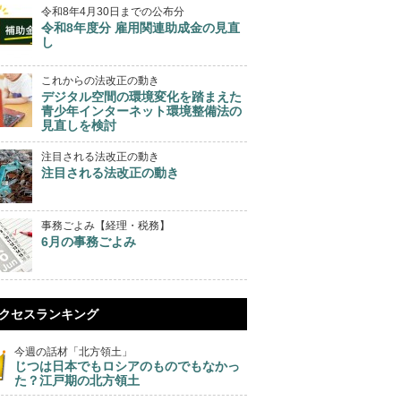
令和8年4月30日までの公布分
令和8年度分 雇用関連助成金の見直
し
これからの法改正の動き
デジタル空間の環境変化を踏まえた
青少年インターネット環境整備法の
見直しを検討
注目される法改正の動き
注目される法改正の動き
事務ごよみ【経理・税務】
6月の事務ごよみ
クセスランキング
今週の話材「北方領土」
じつは日本でもロシアのものでもなかっ
た？江戸期の北方領土