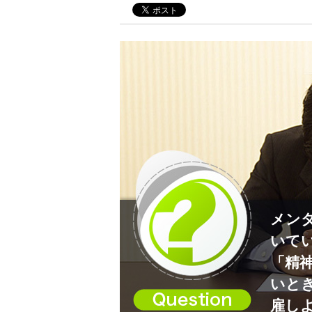
メン
いて
「精
いと
雇し