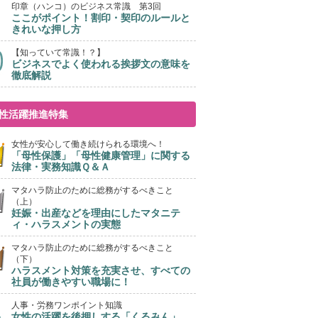
印章（ハンコ）のビジネス常識 第3回
ここがポイント！割印・契印のルールと
きれいな押し方
【知っていて常識！？】
ビジネスでよく使われる挨拶文の意味を
徹底解説
性活躍推進特集
女性が安心して働き続けられる環境へ！
「母性保護」「母性健康管理」に関する
法律・実務知識Ｑ＆Ａ
マタハラ防止のために総務がするべきこと
（上）
妊娠・出産などを理由にしたマタニテ
ィ・ハラスメントの実態
マタハラ防止のために総務がするべきこと
（下）
ハラスメント対策を充実させ、すべての
社員が働きやすい職場に！
人事・労務ワンポイント知識
女性の活躍を後押しする「くるみん」