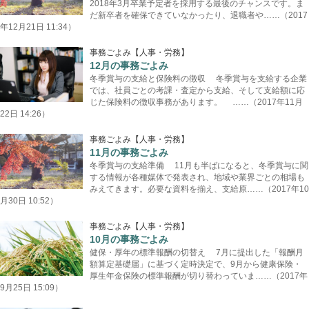
2018年3月卒業予定者を採用する最後のチャンスです。ま
だ新卒者を確保できていなかったり、退職者や……（2017
年12月21日 11:34）
事務ごよみ【人事・労務】
12月の事務ごよみ
冬季賞与の支給と保険料の徴収 冬季賞与を支給する企業
では、社員ごとの考課・査定から支給、そして支給額に応
じた保険料の徴収事務があります。 ……（2017年11月
22日 14:26）
事務ごよみ【人事・労務】
11月の事務ごよみ
冬季賞与の支給準備 11月も半ばになると、冬季賞与に関
する情報が各種媒体で発表され、地域や業界ごとの相場も
みえてきます。必要な資料を揃え、支給原……（2017年10
月30日 10:52）
事務ごよみ【人事・労務】
10月の事務ごよみ
健保・厚年の標準報酬の切替え 7月に提出した「報酬月
額算定基礎届」に基づく定時決定で、9月から健康保険・
厚生年金保険の標準報酬が切り替わっていま……（2017年
9月25日 15:09）