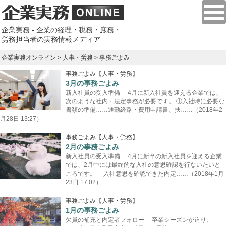
企業実務 - 企業の経理・税務・庶務・
労務担当者の実務情報メディア
企業実務オンライン
>
人事・労務
> 事務ごよみ
事務ごよみ【人事・労務】
3月の事務ごよみ
新入社員の受入準備 4月に新入社員を迎える企業では、
次のような社内・法定事務が必要です。 ①入社時に必要な
書類の準備……通勤経路・費用申請書、扶……（2018年2
月28日 13:27）
事務ごよみ【人事・労務】
2月の事務ごよみ
新入社員の受入準備 4月に新卒の新入社員を迎える企業
では、2月中には最終的な入社の意思確認を行ないたいと
ころです。 入社意思を確認できた内定……（2018年1月
23日 17:02）
事務ごよみ【人事・労務】
1月の事務ごよみ
欠員の補充と内定者フォロー 卒業シーズンが迫り、