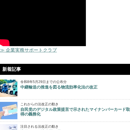
≫ 企業実務サポートクラブ
新着記事
令和8年5月29日までの公布分
中継輸送の推進を図る物流効率化法の改正
これからの法改正の動き
自民党のデジタル政策提言で示されたマイナンバーカード取
得の義務化
注目される法改正の動き