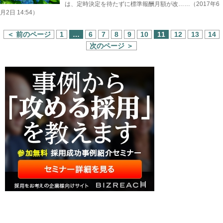
は、定時決定を待たずに標準報酬月額が改……（2017年6
月2日 14:54）
＜ 前のページ
1
…
6
7
8
9
10
11
12
13
14
次のページ ＞