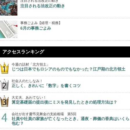
注目される法改正の動き
注目される法改正の動き
事務ごよみ【経理・税務】
6月の事務ごよみ
アクセスランキング
今週の話材「北方領土」
じつは日本でもロシアのものでもなかった？江戸期の北方領土
社会人のたしなみ！
正しく、きれいに「数字」を書くコツ
大丈夫、あわてない！
算定基礎届の提出後にミスを発見したときの処理方法は？
会社が出す慶弔見舞金の支給相場 第5回
社員や社員の家族が亡くなったとき、通夜・葬儀の香典はいくら
包む？