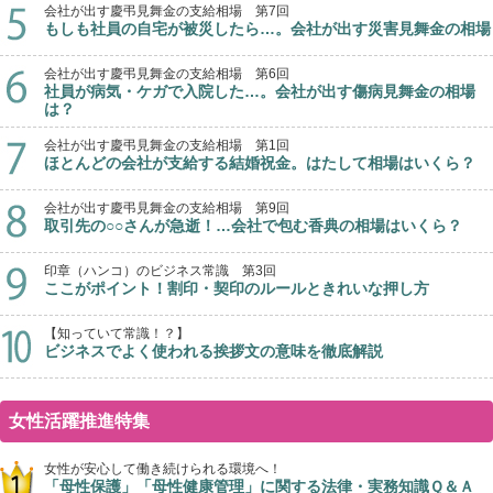
会社が出す慶弔見舞金の支給相場 第7回
もしも社員の自宅が被災したら…。会社が出す災害見舞金の相場
会社が出す慶弔見舞金の支給相場 第6回
社員が病気・ケガで入院した…。会社が出す傷病見舞金の相場
は？
会社が出す慶弔見舞金の支給相場 第1回
ほとんどの会社が支給する結婚祝金。はたして相場はいくら？
会社が出す慶弔見舞金の支給相場 第9回
取引先の○○さんが急逝！…会社で包む香典の相場はいくら？
印章（ハンコ）のビジネス常識 第3回
ここがポイント！割印・契印のルールときれいな押し方
【知っていて常識！？】
ビジネスでよく使われる挨拶文の意味を徹底解説
女性活躍推進特集
女性が安心して働き続けられる環境へ！
「母性保護」「母性健康管理」に関する法律・実務知識Ｑ＆Ａ