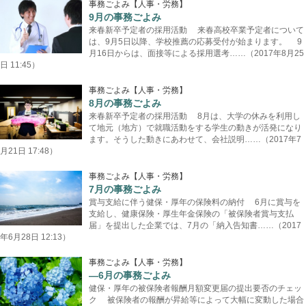
事務ごよみ【人事・労務】
9月の事務ごよみ
来春新卒予定者の採用活動 来春高校卒業予定者について
は、9月5日以降、学校推薦の応募受付が始まります。 9
月16日からは、面接等による採用選考……（2017年8月25
日 11:45）
事務ごよみ【人事・労務】
8月の事務ごよみ
来春新卒予定者の採用活動 8月は、大学の休みを利用し
て地元（地方）で就職活動をする学生の動きが活発になり
ます。そうした動きにあわせて、会社説明……（2017年7
月21日 17:48）
事務ごよみ【人事・労務】
7月の事務ごよみ
賞与支給に伴う健保・厚年の保険料の納付 6月に賞与を
支給し、健康保険・厚生年金保険の「被保険者賞与支払
届」を提出した企業では、7月の「納入告知書……（2017
年6月28日 12:13）
事務ごよみ【人事・労務】
―6月の事務ごよみ
健保・厚年の被保険者報酬月額変更届の提出要否のチェッ
ク 被保険者の報酬が昇給等によって大幅に変動した場合