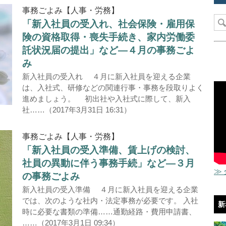
事務ごよみ【人事・労務】
「新入社員の受入れ、社会保険・雇用保
険の資格取得・喪失手続き、家内労働委
託状況届の提出」など―４月の事務ごよ
み
新入社員の受入れ ４月に新入社員を迎える企業
は、入社式、研修などの関連行事・事務を段取りよく
進めましょう。 初出社や入社式に際して、新入
社……（2017年3月31日 16:31）
事務ごよみ【人事・労務】
「新入社員の受入準備、賃上げの検討、
社員の異動に伴う事務手続」など―３月
≫
の事務ごよみ
新入社員の受入準備 ４月に新入社員を迎える企業
では、次のような社内・法定事務が必要です。 入社
新
時に必要な書類の準備……通勤経路・費用申請書、
……（2017年3月1日 09:34）