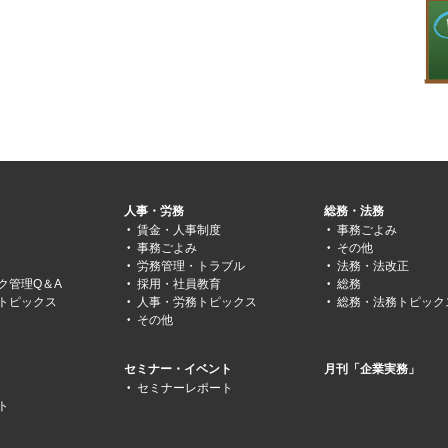
人事・労務
総務・法務
賃金・人事制度
事務ごよみ
事務ごよみ
その他
労務管理・トラブル
法務・法改正
ク管理Q＆A
採用・社員教育
総務
トピックス
人事・労務トピックス
総務・法務トピック
その他
セミナー・イベント
月刊「企業実務」
セミナーレポート
ト