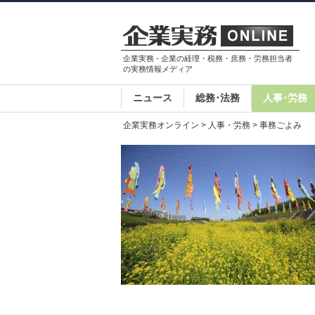
企業実務 - 企業の経理・税務・庶務・労務担当者
の実務情報メディア
ニュース
総務･法務
人事･労務
企業実務オンライン
>
人事・労務
> 事務ごよみ