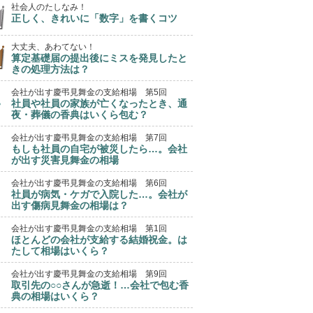
社会人のたしなみ！
正しく、きれいに「数字」を書くコツ
大丈夫、あわてない！
算定基礎届の提出後にミスを発見したと
きの処理方法は？
会社が出す慶弔見舞金の支給相場 第5回
社員や社員の家族が亡くなったとき、通
夜・葬儀の香典はいくら包む？
会社が出す慶弔見舞金の支給相場 第7回
もしも社員の自宅が被災したら…。会社
が出す災害見舞金の相場
会社が出す慶弔見舞金の支給相場 第6回
社員が病気・ケガで入院した…。会社が
出す傷病見舞金の相場は？
会社が出す慶弔見舞金の支給相場 第1回
ほとんどの会社が支給する結婚祝金。は
たして相場はいくら？
会社が出す慶弔見舞金の支給相場 第9回
取引先の○○さんが急逝！…会社で包む香
典の相場はいくら？