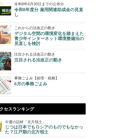
令和8年4月30日までの公布分
令和8年度分 雇用関連助成金の見直
し
これからの法改正の動き
デジタル空間の環境変化を踏まえた
青少年インターネット環境整備法の
見直しを検討
注目される法改正の動き
注目される法改正の動き
事務ごよみ【経理・税務】
6月の事務ごよみ
クセスランキング
今週の話材「北方領土」
じつは日本でもロシアのものでもなかっ
た？江戸期の北方領土