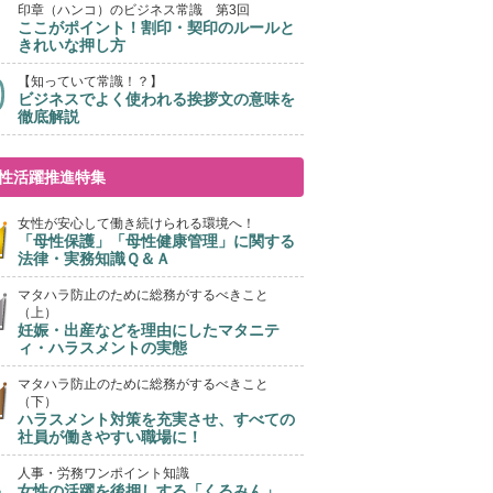
印章（ハンコ）のビジネス常識 第3回
ここがポイント！割印・契印のルールと
きれいな押し方
【知っていて常識！？】
ビジネスでよく使われる挨拶文の意味を
徹底解説
性活躍推進特集
女性が安心して働き続けられる環境へ！
「母性保護」「母性健康管理」に関する
法律・実務知識Ｑ＆Ａ
マタハラ防止のために総務がするべきこと
（上）
妊娠・出産などを理由にしたマタニテ
ィ・ハラスメントの実態
マタハラ防止のために総務がするべきこと
（下）
ハラスメント対策を充実させ、すべての
社員が働きやすい職場に！
人事・労務ワンポイント知識
女性の活躍を後押しする「くるみん」