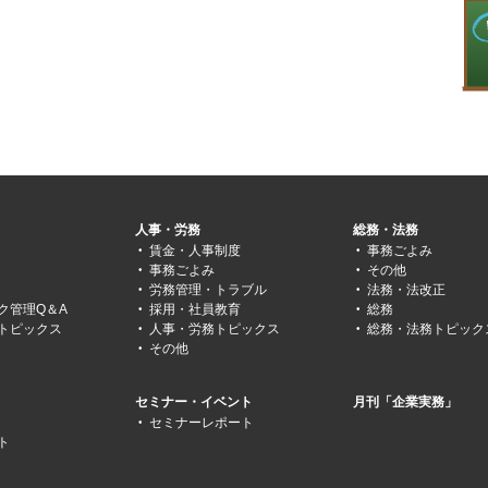
人事・労務
総務・法務
賃金・人事制度
事務ごよみ
事務ごよみ
その他
労務管理・トラブル
法務・法改正
ク管理Q＆A
採用・社員教育
総務
トピックス
人事・労務トピックス
総務・法務トピック
その他
セミナー・イベント
月刊「企業実務」
セミナーレポート
ト