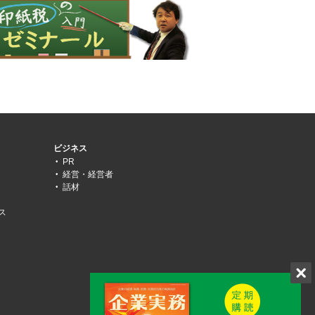
ビジネス
PR
経営・経営者
話材
ス