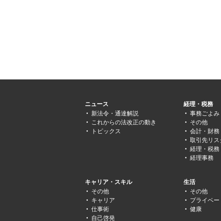
ニュース
経理・税務
新法令・通達解説
事務ごよみ
これからの法改正の動き
その他
トピックス
会計・財務
取引先リス
経理・税務
経理事務
キャリア・スキル
生活
その他
その他
キャリア
プライベー
仕事術
健康
自己啓発