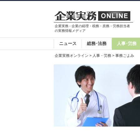
企業実務 - 企業の経理・税務・庶務・労務担当者
の実務情報メディア
ニュース
総務･法務
人事･労務
企業実務オンライン
>
人事・労務
> 事務ごよみ