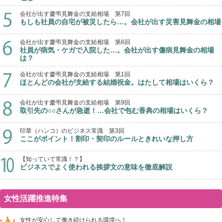
会社が出す慶弔見舞金の支給相場 第7回
もしも社員の自宅が被災したら…。会社が出す災害見舞金の相場
会社が出す慶弔見舞金の支給相場 第6回
社員が病気・ケガで入院した…。会社が出す傷病見舞金の相場
は？
会社が出す慶弔見舞金の支給相場 第1回
ほとんどの会社が支給する結婚祝金。はたして相場はいくら？
会社が出す慶弔見舞金の支給相場 第9回
取引先の○○さんが急逝！…会社で包む香典の相場はいくら？
印章（ハンコ）のビジネス常識 第3回
ここがポイント！割印・契印のルールときれいな押し方
【知っていて常識！？】
ビジネスでよく使われる挨拶文の意味を徹底解説
女性活躍推進特集
女性が安心して働き続けられる環境へ！