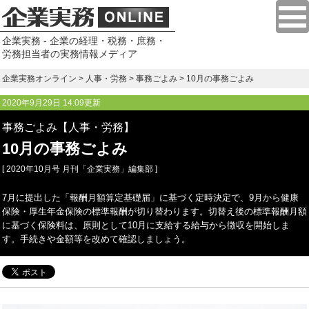
企業実務 - 企業の経理・税務・庶務・
労務担当者の実務情報メディア
企業実務オンライン
>
人事・労務
>
事務ごよみ
> 10月の事務ごよみ
2020年9月29日 14:09更新
事務ごよみ【人事・労務】
10月の事務ごよみ
[ 2020年10月号 月刊「企業実務」編集部 ]
7月に提出した「報酬月額算定基礎届」に基づく定時決定で、9月から健康
保険・厚生年金保険の標準報酬が切り替わります。切替え後の標準報酬月額
に基づく保険料は、原則として10月に支給する給与から徴収を開始しま
す。手続きや金額等を改めて確認しましょう。