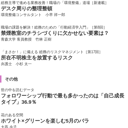
総務主導で進める業務改善！職場の「環境整備」道場［新連載］
デスク周りの整理整頓
環境整備コンサルタント 小早 祥一郎
職場の課題を解決！総務のための「行動経済学入門」［第8回］
禁煙教室のチラシづくりに欠かせない要素は？
青森大学 客員教授 竹林 正樹
「まさか！」に備える 総務のリスクマネジメント［第17回］
所在不明株主を放置するリスク
弁護士 小杉 太一
その他
世の中を読むデータ
フォロワーシップ行動で最も多かったのは「自己成長
タイプ」36.9％
花のある空間
ホワイト×グリーンを楽しむ5月のバラ
大髙 令子