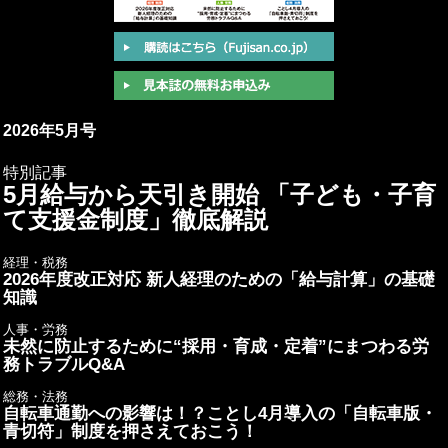
2026年5月号
特別記事
5月給与から天引き開始 「子ども・子育
て支援金制度」徹底解説
経理・税務
2026年度改正対応 新人経理のための「給与計算」の基礎
知識
人事・労務
未然に防止するために“採用・育成・定着”にまつわる労
務トラブルQ&A
総務・法務
自転車通勤への影響は！？ことし4月導入の「自転車版・
青切符」制度を押さえておこう！