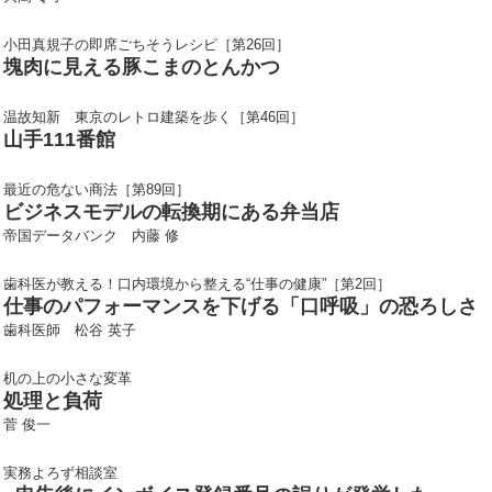
小田真規子の即席ごちそうレシピ［第26回］
塊肉に見える豚こまのとんかつ
温故知新 東京のレトロ建築を歩く［第46回］
山手111番館
最近の危ない商法［第89回］
ビジネスモデルの転換期にある弁当店
帝国データバンク 内藤 修
歯科医が教える！口内環境から整える“仕事の健康”［第2回］
仕事のパフォーマンスを下げる「口呼吸」の恐ろしさ
歯科医師 松谷 英子
机の上の小さな変革
処理と負荷
菅 俊一
実務よろず相談室