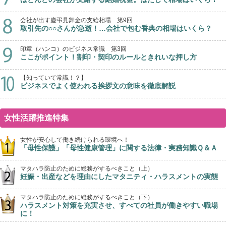
会社が出す慶弔見舞金の支給相場 第9回
取引先の○○さんが急逝！…会社で包む香典の相場はいくら？
印章（ハンコ）のビジネス常識 第3回
ここがポイント！割印・契印のルールときれいな押し方
【知っていて常識！？】
ビジネスでよく使われる挨拶文の意味を徹底解説
女性活躍推進特集
女性が安心して働き続けられる環境へ！
「母性保護」「母性健康管理」に関する法律・実務知識Ｑ＆Ａ
マタハラ防止のために総務がするべきこと（上）
妊娠・出産などを理由にしたマタニティ・ハラスメントの実態
マタハラ防止のために総務がするべきこと（下）
ハラスメント対策を充実させ、すべての社員が働きやすい職場
に！