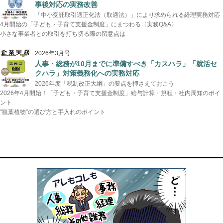
事後対応の実務改善
「中小受託取引適正化法（取適法）」により求められる経理実務対応
4月開始の「子ども・子育て支援金制度」にまつわる〈実務Q&A〉
小さな事業者との取引を打ち切る際の留意点は
2026年3月号
人事・総務が10月までに準備すべき「カスハラ」「就活セ
クハラ」対策義務化への実務対応
2026年度「税制改正大綱」の要点を押さえておこう
2026年4月開始！「子ども・子育て支援金制度」給与計算・規程・社内周知のポイ
ント
“観葉植物”の選び方と手入れのポイント