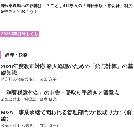
自転車通勤への影響は！？ことし4月導入の「自転車版・青切符」制度
を押さえておこう！
2026年5月号もくじ
経理・税務
2026年度改正対応 新人経理のための「給与計算」の基
礎知識
特定社会保険労務士 濱田 京子
「消費税還付金」の申告・受取り手続きと留意点
公認会計士・税理士 金森 俊亮
M&A・事業承継で問われる管理部門の“段取り力”〈前
編〉
公認会計士・税理士 竹部 直一郎