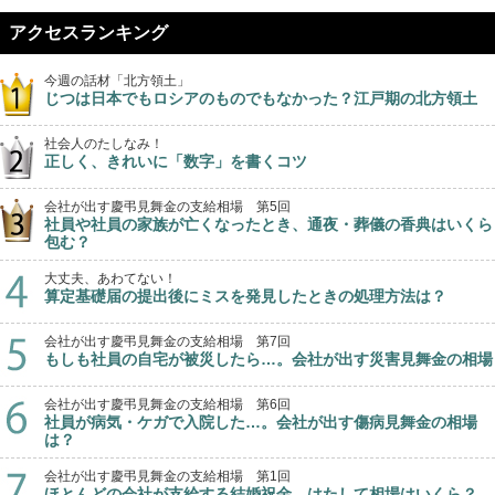
アクセスランキング
今週の話材「北方領土」
じつは日本でもロシアのものでもなかった？江戸期の北方領土
社会人のたしなみ！
正しく、きれいに「数字」を書くコツ
会社が出す慶弔見舞金の支給相場 第5回
社員や社員の家族が亡くなったとき、通夜・葬儀の香典はいくら
包む？
大丈夫、あわてない！
算定基礎届の提出後にミスを発見したときの処理方法は？
会社が出す慶弔見舞金の支給相場 第7回
もしも社員の自宅が被災したら…。会社が出す災害見舞金の相場
会社が出す慶弔見舞金の支給相場 第6回
社員が病気・ケガで入院した…。会社が出す傷病見舞金の相場
は？
会社が出す慶弔見舞金の支給相場 第1回
ほとんどの会社が支給する結婚祝金。はたして相場はいくら？