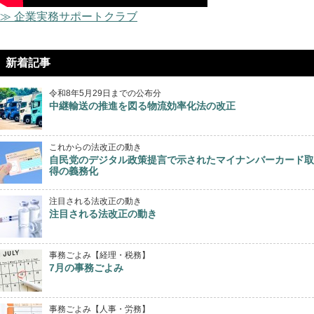
≫ 企業実務サポートクラブ
新着記事
令和8年5月29日までの公布分
中継輸送の推進を図る物流効率化法の改正
これからの法改正の動き
自民党のデジタル政策提言で示されたマイナンバーカード取
得の義務化
注目される法改正の動き
注目される法改正の動き
事務ごよみ【経理・税務】
7月の事務ごよみ
事務ごよみ【人事・労務】