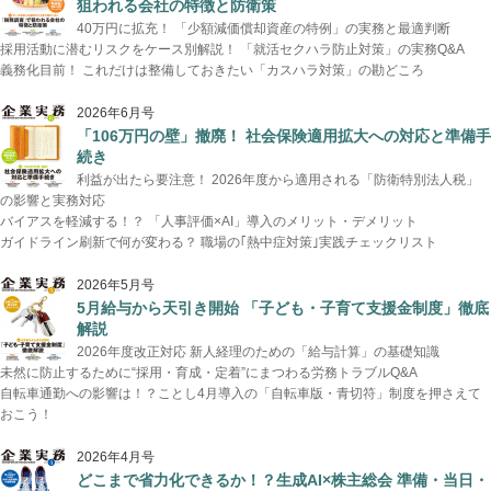
狙われる会社の特徴と防衛策
40万円に拡充！ 「少額減価償却資産の特例」の実務と最適判断
採用活動に潜むリスクをケース別解説！ 「就活セクハラ防止対策」の実務Q&A
義務化目前！ これだけは整備しておきたい「カスハラ対策」の勘どころ
2026年6月号
「106万円の壁」撤廃！ 社会保険適用拡大への対応と準備手
続き
利益が出たら要注意！ 2026年度から適用される「防衛特別法人税」
の影響と実務対応
バイアスを軽減する！？ 「人事評価×AI」導入のメリット・デメリット
ガイドライン刷新で何が変わる？ 職場の｢熱中症対策｣実践チェックリスト
2026年5月号
5月給与から天引き開始 「子ども・子育て支援金制度」徹底
解説
2026年度改正対応 新人経理のための「給与計算」の基礎知識
未然に防止するために“採用・育成・定着”にまつわる労務トラブルQ&A
自転車通勤への影響は！？ことし4月導入の「自転車版・青切符」制度を押さえて
おこう！
2026年4月号
どこまで省力化できるか！？生成AI×株主総会 準備・当日・