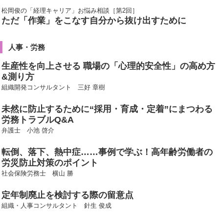
松岡俊の「経理キャリア」お悩み相談［第2回］
ただ「作業」をこなす自分から抜け出すために
人事・労務
生産性を向上させる 職場の「心理的安全性」の高め方
&測り方
組織開発コンサルタント 三好 章樹
未然に防止するために“採用・育成・定着”にまつわる
労務トラブルQ&A
弁護士 小池 啓介
転倒、落下、熱中症……事例で学ぶ！高年齢労働者の
労災防止対策のポイント
社会保険労務士 横山 勝
定年制廃止を検討する際の留意点
組織・人事コンサルタント 針生 俊成