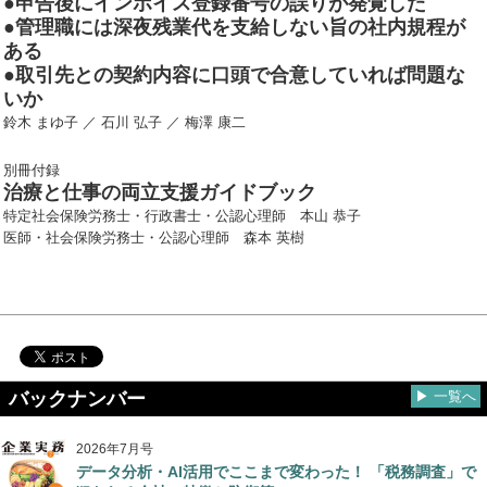
●申告後にインボイス登録番号の誤りが発覚した
●管理職には深夜残業代を支給しない旨の社内規程が
ある
●取引先との契約内容に口頭で合意していれば問題な
いか
鈴木 まゆ子 ／ 石川 弘子 ／ 梅澤 康二
別冊付録
治療と仕事の両立支援ガイドブック
特定社会保険労務士・行政書士・公認心理師 本山 恭子
医師・社会保険労務士・公認心理師 森本 英樹
バックナンバー
▶ 一覧へ
2026年7月号
データ分析・AI活用でここまで変わった！ 「税務調査」で