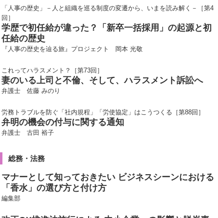
「人事の歴史」－人と組織を巡る制度の変遷から、いまを読み解く－［第4
回］
学歴で初任給が違った？「新卒一括採用」の起源と初
任給の歴史
『人事の歴史を辿る旅』プロジェクト 岡本 光敬
これってハラスメント？［第73回］
妻のいる上司と不倫、そして、ハラスメント訴訟へ
弁護士 佐藤 みのり
労務トラブルを防ぐ「社内規程」「労使協定」はこうつくる［第88回］
弁明の機会の付与に関する通知
弁護士 古田 裕子
総務・法務
マナーとして知っておきたい ビジネスシーンにおける
「香水」の選び方と付け方
編集部