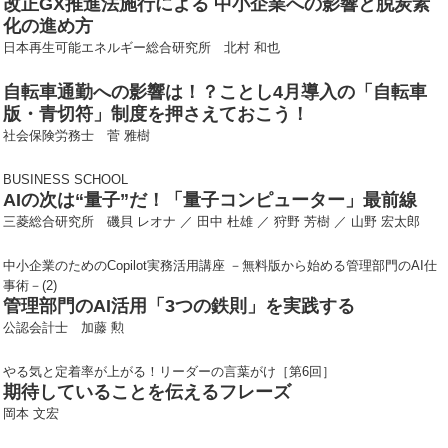
改正GX推進法施行による 中小企業への影響と脱炭素
化の進め方
日本再生可能エネルギー総合研究所 北村 和也
自転車通勤への影響は！？ことし4月導入の「自転車
版・青切符」制度を押さえておこう！
社会保険労務士 菅 雅樹
BUSINESS SCHOOL
AIの次は“量子”だ！「量子コンピューター」最前線
三菱総合研究所 磯貝 レオナ ／ 田中 杜雄 ／ 狩野 芳樹 ／ 山野 宏太郎
中小企業のためのCopilot実務活用講座 －無料版から始める管理部門のAI仕
事術－(2)
管理部門のAI活用「3つの鉄則」を実践する
公認会計士 加藤 勲
やる気と定着率が上がる！リーダーの言葉がけ［第6回］
期待していることを伝えるフレーズ
岡本 文宏