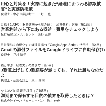
用心と対策を！実際に起きた“経理にまつわる詐欺被
害”と実務防衛策
税理士・中小企業診断士 上野 一也
目指すはCFO！財務諸表から読み解く「経営分析」講座［第12回］
営業利益から下にある収益・費用をチェックしよう
銀行融資コンサルタント 瀬野 正博
日常業務を自動化する経理現場の「Google Apps Script」活用法［第4回］
Gmailの添付ファイルをGoogleドライブに自動保存(1)
税理士 戸村 涼子
猫と学ぶ「経理力」の磨き方［第5回］
3割値上げして3割顧客が減っても、それは勝ちなのだ
よ
税理士・公認会計士 原田 秀樹
なるほど納得 勘定科目［第105回］
満期まで保有する目的の債券を取得したときは？
株式会社イーバリュージャパン 駒井 伸俊