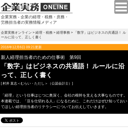
企業実務 - 企業の経理・税務・庶務・
労務担当者の実務情報メディア
企業実務オンライン
>
経理・税務
>
経理事務
> 「数字」はビジネスの共通語！ ル
ールに沿って、正しく書く
2016年12月6日 09:21更新
新人経理担当者のための仕事術 第9回
「数字」はビジネスの共通語！ ルールに沿
って、正しく書く
[ 村井 直志＜むらい・ただし＞（公認会計士）]
「経理」という仕事はじつに奥深く、会社の根幹を支える大事なものです。
本連載では、「豆を仕切れる人」になるために、これだけはぜひ知っておい
てほしい経理担当者のリテラシーについてお伝えしていきます。