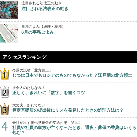
注目される法改正の動き
注目される法改正の動き
事務ごよみ【経理・税務】
6月の事務ごよみ
アクセスランキング
今週の話材「北方領土」
じつは日本でもロシアのものでもなかった？江戸期の北方領土
社会人のたしなみ！
正しく、きれいに「数字」を書くコツ
大丈夫、あわてない！
算定基礎届の提出後にミスを発見したときの処理方法は？
会社が出す慶弔見舞金の支給相場 第5回
社員や社員の家族が亡くなったとき、通夜・葬儀の香典はいくら
包む？