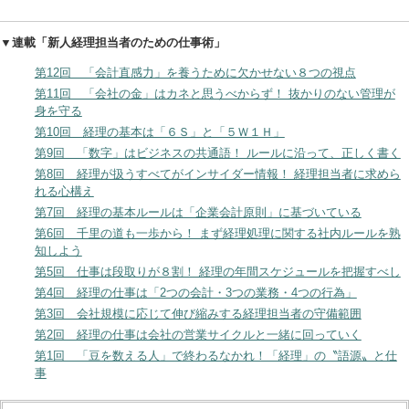
▼連載「新人経理担当者のための仕事術」
第12回 「会計直感力」を養うために欠かせない８つの視点
第11回 「会社の金」はカネと思うべからず！ 抜かりのない管理が
身を守る
第10回 経理の基本は「６Ｓ」と「５Ｗ１Ｈ」
第9回 「数字」はビジネスの共通語！ ルールに沿って、正しく書く
第8回 経理が扱うすべてがインサイダー情報！ 経理担当者に求めら
れる心構え
第7回 経理の基本ルールは「企業会計原則」に基づいている
第6回 千里の道も一歩から！ まず経理処理に関する社内ルールを熟
知しよう
第5回 仕事は段取りが８割！ 経理の年間スケジュールを把握すべし
第4回 経理の仕事は「2つの会計・3つの業務・4つの行為」
第3回 会社規模に応じて伸び縮みする経理担当者の守備範囲
第2回 経理の仕事は会社の営業サイクルと一緒に回っていく
第1回 「豆を数える人」で終わるなかれ！「経理」の〝語源〟と仕
事