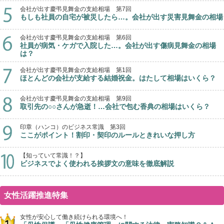
会社が出す慶弔見舞金の支給相場 第7回
もしも社員の自宅が被災したら…。会社が出す災害見舞金の相場
会社が出す慶弔見舞金の支給相場 第6回
社員が病気・ケガで入院した…。会社が出す傷病見舞金の相場
は？
会社が出す慶弔見舞金の支給相場 第1回
ほとんどの会社が支給する結婚祝金。はたして相場はいくら？
会社が出す慶弔見舞金の支給相場 第9回
取引先の○○さんが急逝！…会社で包む香典の相場はいくら？
印章（ハンコ）のビジネス常識 第3回
ここがポイント！割印・契印のルールときれいな押し方
【知っていて常識！？】
ビジネスでよく使われる挨拶文の意味を徹底解説
女性活躍推進特集
女性が安心して働き続けられる環境へ！