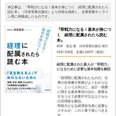
本記事は、『即戦力になる！基本が身につく 経理に配属されたら
読む本』（日本実業出版社）より内容を抜粋し、企業実務オンライ
ン用に再構成したものです。
『即戦力になる！基本が身につ
く 経理に配属されたら読む
本』
村井 直志 著 日本実業出版社 発行
A5判 208頁 定価1,400円（税別）
経理に配属された新人が「即戦力」
になるために必要な基本知識を解説
「経理部に配属されたものの、仕
事の全体像や実務がよくわからな
い」という人向けに、会計・税務
に関する基本事項のほか、業務を
するうえで必要不可欠なエクセル
の活用術を解説。
即戦力となる経理担当者に必要な
スキルが、この１冊で身につきま
す。