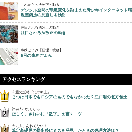
これからの法改正の動き
デジタル空間の環境変化を踏まえた青少年インターネット環
境整備法の見直しを検討
注目される法改正の動き
注目される法改正の動き
事務ごよみ【経理・税務】
6月の事務ごよみ
アクセスランキング
今週の話材「北方領土」
じつは日本でもロシアのものでもなかった？江戸期の北方領土
社会人のたしなみ！
正しく、きれいに「数字」を書くコツ
大丈夫、あわてない！
算定基礎届の提出後にミスを発見したときの処理方法は？