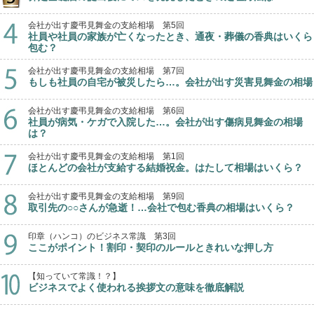
会社が出す慶弔見舞金の支給相場 第5回
社員や社員の家族が亡くなったとき、通夜・葬儀の香典はいくら
包む？
会社が出す慶弔見舞金の支給相場 第7回
もしも社員の自宅が被災したら…。会社が出す災害見舞金の相場
会社が出す慶弔見舞金の支給相場 第6回
社員が病気・ケガで入院した…。会社が出す傷病見舞金の相場
は？
会社が出す慶弔見舞金の支給相場 第1回
ほとんどの会社が支給する結婚祝金。はたして相場はいくら？
会社が出す慶弔見舞金の支給相場 第9回
取引先の○○さんが急逝！…会社で包む香典の相場はいくら？
印章（ハンコ）のビジネス常識 第3回
ここがポイント！割印・契印のルールときれいな押し方
【知っていて常識！？】
ビジネスでよく使われる挨拶文の意味を徹底解説