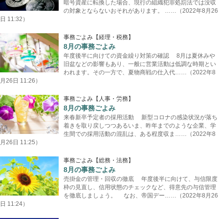
暗号資産に転換した場合、現行の組織犯罪処罰法では没収
の対象とならないおそれがあります。 ……（2022年8月26
日 11:32）
事務ごよみ【経理・税務】
8月の事務ごよみ
年度後半に向けての資金繰り対策の確認 8月は夏休みや
旧盆などの影響もあり、一般に営業活動は低調な時期とい
われます。その一方で、夏物商戦の仕入代……（2022年8
月26日 11:26）
事務ごよみ【人事・労務】
8月の事務ごよみ
来春新卒予定者の採用活動 新型コロナの感染状況が落ち
着きを取り戻しつつあるいま、昨年までのような企業、学
生間での採用活動の混乱は、ある程度収ま……（2022年8
月26日 11:25）
事務ごよみ【総務・法務】
8月の事務ごよみ
売掛金の管理・回収の徹底 年度後半に向けて、与信限度
枠の見直し、信用状態のチェックなど、得意先の与信管理
を徹底しましょう。 なお、帝国デー……（2022年8月26
日 11:24）