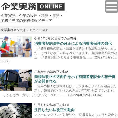
企業実務 - 企業の経理・税務・庶務・
労務担当者の実務情報メディア
企業実務オンライン
>
ニュース
>
令和4年6月30日までの公布分
消費者契約法等の改正による消費者保護の強化
消費者被害の防止・救済を目的とする法改正がありまし
た。その主な改正内容をみていきます。 消費者契約法の改
正 消費者契約をとりまく環境変化……（2022年8月26日
11:37）
これからの法改正の動き
商標法改正の方向性を示す有識者懇談会の報告書
が公開される
近年の様々な技術革新は、デジタルとリアルが融合した
新しい領域でのビジネスの創出の可能性を広げています。
しかしその一方で、デジタル化・グロー……（2022年8月26日 11:34）
注目したい法改正の動向
注目したい法改正の動向
マネーロンダリング対策強化 犯罪収益として得た資金を