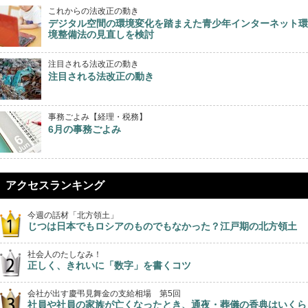
これからの法改正の動き
デジタル空間の環境変化を踏まえた青少年インターネット環
境整備法の見直しを検討
注目される法改正の動き
注目される法改正の動き
事務ごよみ【経理・税務】
6月の事務ごよみ
アクセスランキング
今週の話材「北方領土」
じつは日本でもロシアのものでもなかった？江戸期の北方領土
社会人のたしなみ！
正しく、きれいに「数字」を書くコツ
会社が出す慶弔見舞金の支給相場 第5回
社員や社員の家族が亡くなったとき、通夜・葬儀の香典はいくら