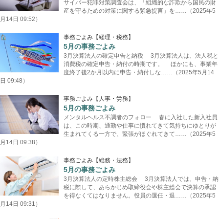
サイバー犯罪対策調査会は、「組織的な詐欺から国民の財
産を守るための対策に関する緊急提言」を……（2025年5
月14日 09:52）
事務ごよみ【経理・税務】
5月の事務ごよみ
3月決算法人の確定申告と納税 3月決算法人は、法人税と
消費税の確定申告・納付の時期です。 ほかにも、事業年
度終了後2か月以内に申告・納付しな……（2025年5月14
日 09:48）
事務ごよみ【人事・労務】
5月の事務ごよみ
メンタルヘルス不調者のフォロー 春に入社した新入社員
は、この時期、通勤や仕事に慣れてきて気持ちにゆとりが
生まれてくる一方で、緊張がほぐれてきて……（2025年5
月14日 09:38）
事務ごよみ【総務・法務】
5月の事務ごよみ
3月決算法人の定時株主総会 3月決算法人では、申告・納
税に際して、あらかじめ取締役会や株主総会で決算の承認
を得なくてはなりません。役員の選任・退……（2025年5
月14日 09:31）