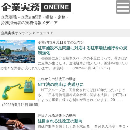
企業実務 - 企業の経理・税務・庶務・
労務担当者の実務情報メディア
企業実務オンライン
>
ニュース
>
令和7年3月31日までの公布分
駐車施設不足問題に対応する駐車場法施行令の規
制強化
都市部における駐車スペースの不足によって、荷さばき
に支障が生じたり、違法駐車が増えたり、渋滞を招いたり
と様々な弊害が現われています。 新築時……（2025年5月14日 09:57）
これからの法改正の動き
NTT法の廃止は 先送りに
NTTグループは、民営化されてほぼ40年たったいまで
も、「日本電信電話株式会社等に関する法律」（NTT法）
によって事業に様々な制約が課されています。20……
（2025年5月14日 09:55）
注目される法改正の動向
注目される法改正の動向
特殊詐欺等を防ぐしくみを求める 自民党の治安・テロ・