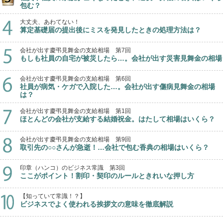
包む？
大丈夫、あわてない！
算定基礎届の提出後にミスを発見したときの処理方法は？
会社が出す慶弔見舞金の支給相場 第7回
もしも社員の自宅が被災したら…。会社が出す災害見舞金の相場
会社が出す慶弔見舞金の支給相場 第6回
社員が病気・ケガで入院した…。会社が出す傷病見舞金の相場
は？
会社が出す慶弔見舞金の支給相場 第1回
ほとんどの会社が支給する結婚祝金。はたして相場はいくら？
会社が出す慶弔見舞金の支給相場 第9回
取引先の○○さんが急逝！…会社で包む香典の相場はいくら？
印章（ハンコ）のビジネス常識 第3回
ここがポイント！割印・契印のルールときれいな押し方
【知っていて常識！？】
ビジネスでよく使われる挨拶文の意味を徹底解説