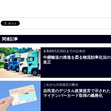
関連記事
令和8年5月29日までの公布分
中継輸送の推進を図る物流効率化法の
改正
これからの法改正の動き
自民党のデジタル政策提言で示された
マイナンバーカード取得の義務化