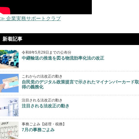
≫ 企業実務サポートクラブ
新着記事
令和8年5月29日までの公布分
中継輸送の推進を図る物流効率化法の改正
これからの法改正の動き
自民党のデジタル政策提言で示されたマイナンバーカード取
得の義務化
注目される法改正の動き
注目される法改正の動き
事務ごよみ【経理・税務】
7月の事務ごよみ