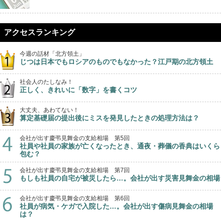
アクセスランキング
今週の話材「北方領土」
じつは日本でもロシアのものでもなかった？江戸期の北方領土
社会人のたしなみ！
正しく、きれいに「数字」を書くコツ
大丈夫、あわてない！
算定基礎届の提出後にミスを発見したときの処理方法は？
会社が出す慶弔見舞金の支給相場 第5回
社員や社員の家族が亡くなったとき、通夜・葬儀の香典はいくら
包む？
会社が出す慶弔見舞金の支給相場 第7回
もしも社員の自宅が被災したら…。会社が出す災害見舞金の相場
会社が出す慶弔見舞金の支給相場 第6回
社員が病気・ケガで入院した…。会社が出す傷病見舞金の相場
は？