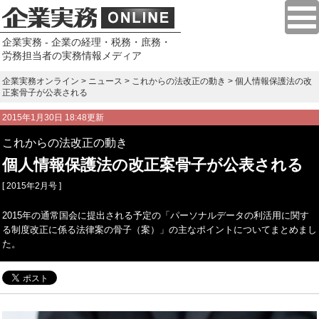
企業実務 - 企業の経理・税務・庶務・
労務担当者の実務情報メディア
企業実務オンライン
>
ニュース
>
これからの法改正の動き
> 個人情報保護法の改
正案骨子が公表される
2015年1月30日 18:48更新
これからの法改正の動き
個人情報保護法の改正案骨子が公表される
[ 2015年2月号 ]
2015年の通常国会に提出される予定の「パーソナルデータの利活用に関す
る制度改正に係る法律案の骨子（案）」の主なポイントについてまとめまし
た。