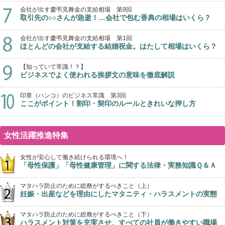
会社が出す慶弔見舞金の支給相場 第9回
取引先の○○さんが急逝！…会社で包む香典の相場はいくら？
会社が出す慶弔見舞金の支給相場 第1回
ほとんどの会社が支給する結婚祝金。はたして相場はいくら？
【知っていて常識！？】
ビジネスでよく使われる挨拶文の意味を徹底解説
印章（ハンコ）のビジネス常識 第3回
ここがポイント！割印・契印のルールときれいな押し方
女性活躍推進特集
女性が安心して働き続けられる環境へ！
「母性保護」「母性健康管理」に関する法律・実務知識Ｑ＆Ａ
マタハラ防止のために総務がするべきこと（上）
妊娠・出産などを理由にしたマタニティ・ハラスメントの実態
マタハラ防止のために総務がするべきこと（下）
ハラスメント対策を充実させ、すべての社員が働きやすい職場