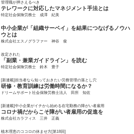
管理職が押さえるべき
テレワークに対応したマネジメント手法とは
特定社会保険労務士 成澤 紀美
中小企業が「組織サーベイ」を結果につなげるノウハ
ウとは
株式会社エスノグラファー 神谷 俊
改定された
「副業・兼業ガイドライン」を読む
特定社会保険労務士 鈴木 豊子
[新連載]担当者なら知っておきたい労務管理の落とし穴
研修・教育訓練は労働時間になるか？
ドリームサポート社会保険労務士法人 田所 知佐
[新連載]中小企業がイチから始める在宅勤務の障がい者雇用
コロナ禍だからこそ障がい者雇用の促進を
株式会社カラフィス 三井 正義
植木理恵のココロの休ませ方[第18回]