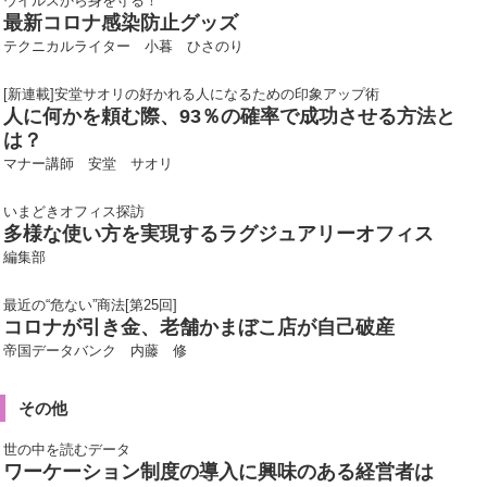
ウイルスから身を守る！
最新コロナ感染防止グッズ
テクニカルライター 小暮 ひさのり
[新連載]安堂サオリの好かれる人になるための印象アップ術
人に何かを頼む際、93％の確率で成功させる方法と
は？
マナー講師 安堂 サオリ
いまどきオフィス探訪
多様な使い方を実現するラグジュアリーオフィス
編集部
最近の“危ない”商法[第25回]
コロナが引き金、老舗かまぼこ店が自己破産
帝国データバンク 内藤 修
その他
世の中を読むデータ
ワーケーション制度の導入に興味のある経営者は