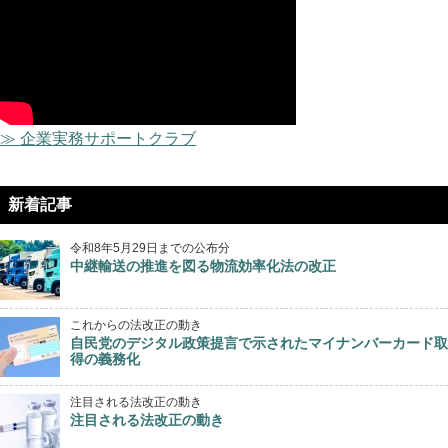
≫ 企業実務サポートクラブ
新着記事
令和8年5月29日までの公布分
中継輸送の推進を図る物流効率化法の改正
これからの法改正の動き
自民党のデジタル政策提言で示されたマイナンバーカード取
得の義務化
注目される法改正の動き
注目される法改正の動き