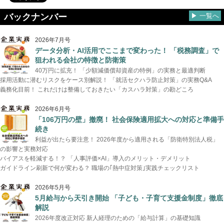
バックナンバー
▶ 一覧へ
2026年7月号
データ分析・AI活用でここまで変わった！ 「税務調査」で
狙われる会社の特徴と防衛策
40万円に拡充！ 「少額減価償却資産の特例」の実務と最適判断
採用活動に潜むリスクをケース別解説！ 「就活セクハラ防止対策」の実務Q&A
義務化目前！ これだけは整備しておきたい「カスハラ対策」の勘どころ
2026年6月号
「106万円の壁」撤廃！ 社会保険適用拡大への対応と準備手
続き
利益が出たら要注意！ 2026年度から適用される「防衛特別法人税」
の影響と実務対応
バイアスを軽減する！？ 「人事評価×AI」導入のメリット・デメリット
ガイドライン刷新で何が変わる？ 職場の｢熱中症対策｣実践チェックリスト
2026年5月号
5月給与から天引き開始 「子ども・子育て支援金制度」徹底
解説
2026年度改正対応 新人経理のための「給与計算」の基礎知識