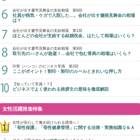
会社が出す慶弔見舞金の支給相場 第6回
社員が病気・ケガで入院した…。会社が出す傷病見舞金の相場
は？
会社が出す慶弔見舞金の支給相場 第1回
ほとんどの会社が支給する結婚祝金。はたして相場はいくら？
会社が出す慶弔見舞金の支給相場 第9回
取引先の○○さんが急逝！…会社で包む香典の相場はいくら？
印章（ハンコ）のビジネス常識 第3回
ここがポイント！割印・契印のルールときれいな押し方
【知っていて常識！？】
ビジネスでよく使われる挨拶文の意味を徹底解説
女性活躍推進特集
女性が安心して働き続けられる環境へ！
「母性保護」「母性健康管理」に関する法律・実務知識Ｑ＆Ａ