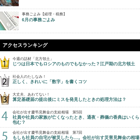
事務ごよみ【経理・税務】
6月の事務ごよみ
アクセスランキング
今週の話材「北方領土」
じつは日本でもロシアのものでもなかった？江戸期の北方領土
社会人のたしなみ！
正しく、きれいに「数字」を書くコツ
大丈夫、あわてない！
算定基礎届の提出後にミスを発見したときの処理方法は？
会社が出す慶弔見舞金の支給相場 第5回
社員や社員の家族が亡くなったとき、通夜・葬儀の香典はいくら
包む？
会社が出す慶弔見舞金の支給相場 第7回
もしも社員の自宅が被災したら…。会社が出す災害見舞金の相場