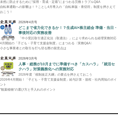
未然に防止するために“採用・育成・定着”にまつわる労務トラブルQ&A
自転車通勤への影響は！？ことし4月導入の「自転車版・青切符」制度を押さえて
おこう！
2026年4月号
どこまで省力化できるか！？生成AI×株主総会 準備・当日・
事後対応の実務改善
「中小受託取引適正化法（取適法）」により求められる経理実務対応
4月開始の「子ども・子育て支援金制度」にまつわる〈実務Q&A〉
小さな事業者との取引を打ち切る際の留意点は
2026年3月号
人事・総務が10月までに準備すべき「カスハラ」「就活セ
クハラ」対策義務化への実務対応
2026年度「税制改正大綱」の要点を押さえておこう
2026年4月開始！「子ども・子育て支援金制度」給与計算・規程・社内周知のポイ
ント
“観葉植物”の選び方と手入れのポイント