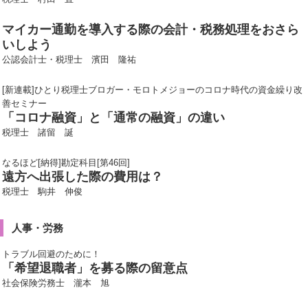
マイカー通勤を導入する際の会計・税務処理をおさら
いしよう
公認会計士・税理士 濱田 隆祐
[新連載]ひとり税理士ブロガー・モロトメジョーのコロナ時代の資金繰り改
善セミナー
「コロナ融資」と「通常の融資」の違い
税理士 諸留 誕
なるほど[納得]勘定科目[第46回]
遠方へ出張した際の費用は？
税理士 駒井 伸俊
人事・労務
トラブル回避のために！
「希望退職者」を募る際の留意点
社会保険労務士 瀧本 旭