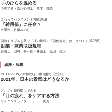
手のひらを温める
心理学者・臨床心理士 植木 理恵
これってハラスメント?[第10回]
『雑用係』に任命？
弁護士 佐藤みのり
労務トラブルを防ぐ「社内規程」「労使協定」はこうつくる[第25回]
副業・兼業取扱規程
弁護士 田村 裕一郎／弁護士 黒田 雄太
総務・法務
INTERVIEW／大和総研・神田慶司氏に訊く
2021年、日本の景気はどうなるか
どこでも短時間にできる
「目の疲れ」をケアする方法
サイエンスライター 川口 友万