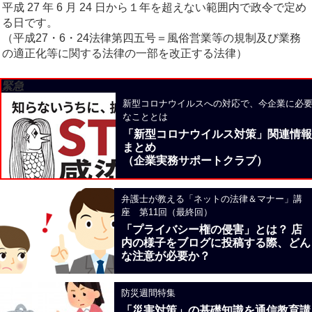
平成 27 年 6 月 24 日から１年を超えない範囲内で政令で定め
る日です。
（平成27・6・24法律第四五号＝風俗営業等の規制及び業務
の適正化等に関する法律の一部を改正する法律）
緊急
新型コロナウイルスへの対応で、今企業に必
なこととは
「新型コロナウイルス対策」関連情報
まとめ
（企業実務サポートクラブ）
弁護士が教える「ネットの法律＆マナー」講
座 第11回（最終回）
「プライバシー権の侵害」とは？ 店
内の様子をブログに投稿する際、どん
な注意が必要か？
防災週間特集
「災害対策」の基礎知識を通信教育講