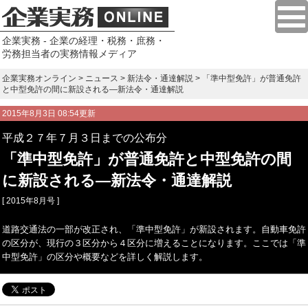
企業実務 - 企業の経理・税務・庶務・
労務担当者の実務情報メディア
企業実務オンライン
>
ニュース
>
新法令・通達解説
> 「準中型免許」が普通免許
と中型免許の間に新設される―新法令・通達解説
2015年8月3日 08:54更新
平成２７年７月３日までの公布分
「準中型免許」が普通免許と中型免許の間
に新設される―新法令・通達解説
[ 2015年8月号 ]
道路交通法の一部が改正され、「準中型免許」が新設されます。自動車免許
の区分が、現行の３区分から４区分に増えることになります。ここでは「準
中型免許」の区分や概要などを詳しく解説します。