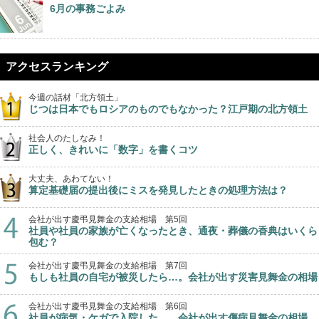
6月の事務ごよみ
アクセスランキング
今週の話材「北方領土」
じつは日本でもロシアのものでもなかった？江戸期の北方領土
社会人のたしなみ！
正しく、きれいに「数字」を書くコツ
大丈夫、あわてない！
算定基礎届の提出後にミスを発見したときの処理方法は？
会社が出す慶弔見舞金の支給相場 第5回
社員や社員の家族が亡くなったとき、通夜・葬儀の香典はいくら
包む？
会社が出す慶弔見舞金の支給相場 第7回
もしも社員の自宅が被災したら…。会社が出す災害見舞金の相場
会社が出す慶弔見舞金の支給相場 第6回
社員が病気・ケガで入院した…。会社が出す傷病見舞金の相場