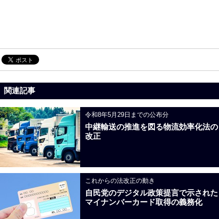
関連記事
令和8年5月29日までの公布分
中継輸送の推進を図る物流効率化法の
改正
これからの法改正の動き
自民党のデジタル政策提言で示された
マイナンバーカード取得の義務化