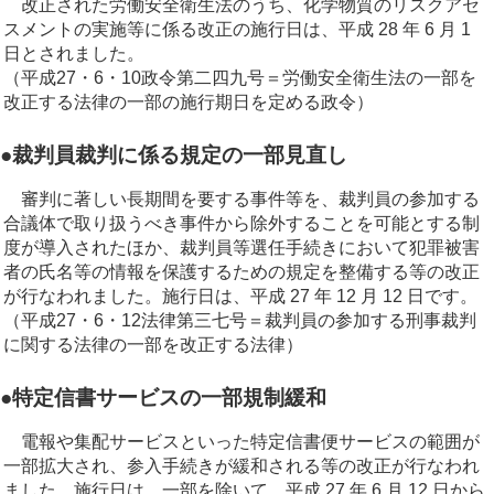
改正された労働安全衛生法のうち、化学物質のリスクアセ
スメントの実施等に係る改正の施行日は、平成 28 年 6 月 1
日とされました。
（平成27・6・10政令第二四九号＝労働安全衛生法の一部を
改正する法律の一部の施行期日を定める政令）
●裁判員裁判に係る規定の一部見直し
審判に著しい長期間を要する事件等を、裁判員の参加する
合議体で取り扱うべき事件から除外することを可能とする制
度が導入されたほか、裁判員等選任手続きにおいて犯罪被害
者の氏名等の情報を保護するための規定を整備する等の改正
が行なわれました。施行日は、平成 27 年 12 月 12 日です。
（平成27・6・12法律第三七号＝裁判員の参加する刑事裁判
に関する法律の一部を改正する法律）
●特定信書サービスの一部規制緩和
電報や集配サービスといった特定信書便サービスの範囲が
一部拡大され、参入手続きが緩和される等の改正が行なわれ
ました。施行日は、一部を除いて、平成 27 年 6 月 12 日から