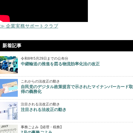
≫ 企業実務サポートクラブ
新着記事
令和8年5月29日までの公布分
中継輸送の推進を図る物流効率化法の改正
これからの法改正の動き
自民党のデジタル政策提言で示されたマイナンバーカード取
得の義務化
注目される法改正の動き
注目される法改正の動き
事務ごよみ【経理・税務】
7月の事務ごよみ