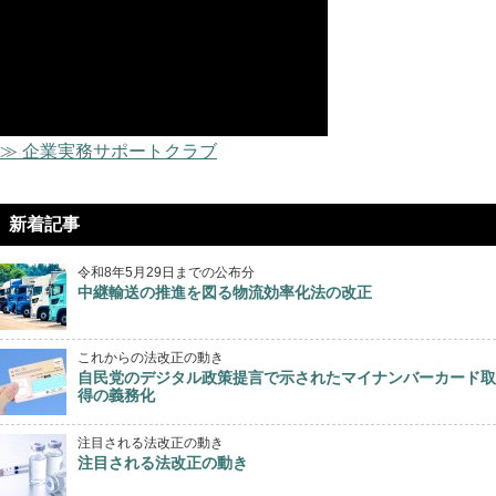
≫ 企業実務サポートクラブ
新着記事
令和8年5月29日までの公布分
中継輸送の推進を図る物流効率化法の改正
これからの法改正の動き
自民党のデジタル政策提言で示されたマイナンバーカード取
得の義務化
注目される法改正の動き
注目される法改正の動き