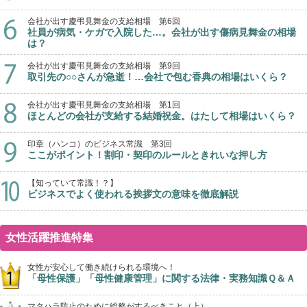
会社が出す慶弔見舞金の支給相場 第6回
社員が病気・ケガで入院した…。会社が出す傷病見舞金の相場
は？
会社が出す慶弔見舞金の支給相場 第9回
取引先の○○さんが急逝！…会社で包む香典の相場はいくら？
会社が出す慶弔見舞金の支給相場 第1回
ほとんどの会社が支給する結婚祝金。はたして相場はいくら？
印章（ハンコ）のビジネス常識 第3回
ここがポイント！割印・契印のルールときれいな押し方
【知っていて常識！？】
ビジネスでよく使われる挨拶文の意味を徹底解説
女性活躍推進特集
女性が安心して働き続けられる環境へ！
「母性保護」「母性健康管理」に関する法律・実務知識Ｑ＆Ａ
マタハラ防止のために総務がするべきこと（上）