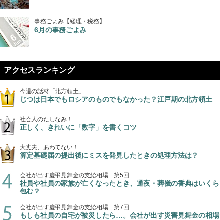
事務ごよみ【経理・税務】
6月の事務ごよみ
アクセスランキング
今週の話材「北方領土」
じつは日本でもロシアのものでもなかった？江戸期の北方領土
社会人のたしなみ！
正しく、きれいに「数字」を書くコツ
大丈夫、あわてない！
算定基礎届の提出後にミスを発見したときの処理方法は？
会社が出す慶弔見舞金の支給相場 第5回
社員や社員の家族が亡くなったとき、通夜・葬儀の香典はいくら
包む？
会社が出す慶弔見舞金の支給相場 第7回
もしも社員の自宅が被災したら…。会社が出す災害見舞金の相場