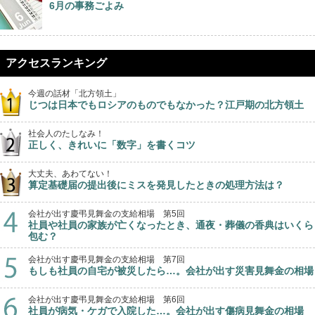
6月の事務ごよみ
アクセスランキング
今週の話材「北方領土」
じつは日本でもロシアのものでもなかった？江戸期の北方領土
社会人のたしなみ！
正しく、きれいに「数字」を書くコツ
大丈夫、あわてない！
算定基礎届の提出後にミスを発見したときの処理方法は？
会社が出す慶弔見舞金の支給相場 第5回
社員や社員の家族が亡くなったとき、通夜・葬儀の香典はいくら
包む？
会社が出す慶弔見舞金の支給相場 第7回
もしも社員の自宅が被災したら…。会社が出す災害見舞金の相場
会社が出す慶弔見舞金の支給相場 第6回
社員が病気・ケガで入院した…。会社が出す傷病見舞金の相場