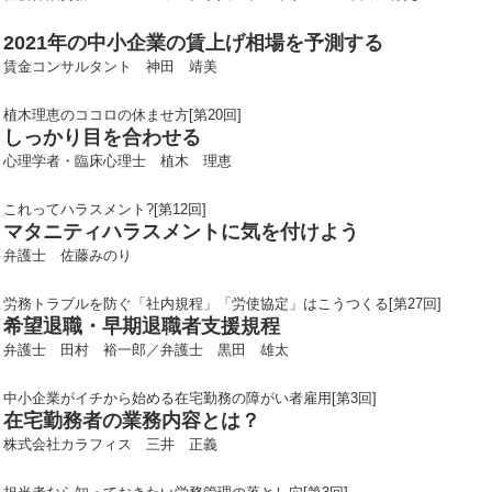
2021年の中小企業の賃上げ相場を予測する
賃金コンサルタント 神田 靖美
植木理恵のココロの休ませ方[第20回]
しっかり目を合わせる
心理学者・臨床心理士 植木 理恵
これってハラスメント?[第12回]
マタニティハラスメントに気を付けよう
弁護士 佐藤みのり
労務トラブルを防ぐ「社内規程」「労使協定」はこうつくる[第27回]
希望退職・早期退職者支援規程
弁護士 田村 裕一郎／弁護士 黒田 雄太
中小企業がイチから始める在宅勤務の障がい者雇用[第3回]
在宅勤務者の業務内容とは？
株式会社カラフィス 三井 正義