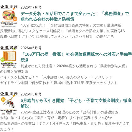
2026年7月号
データ分析・AI活用でここまで変わった！ 「税務調査」で
狙われる会社の特徴と防衛策
40万円に拡充！ 「少額減価償却資産の特例」の実務と最適判断
採用活動に潜むリスクをケース別解説！ 「就活セクハラ防止対策」の実務Q&A
義務化目前！ これだけは整備しておきたい「カスハラ対策」の勘どころ
2026年6月号
「106万円の壁」撤廃！ 社会保険適用拡大への対応と準備手
続き
利益が出たら要注意！ 2026年度から適用される「防衛特別法人税」
の影響と実務対応
バイアスを軽減する！？ 「人事評価×AI」導入のメリット・デメリット
ガイドライン刷新で何が変わる？ 職場の｢熱中症対策｣実践チェックリスト
2026年5月号
5月給与から天引き開始 「子ども・子育て支援金制度」徹底
解説
2026年度改正対応 新人経理のための「給与計算」の基礎知識
未然に防止するために“採用・育成・定着”にまつわる労務トラブルQ&A
自転車通勤への影響は！？ことし4月導入の「自転車版・青切符」制度を押さえて
おこう！