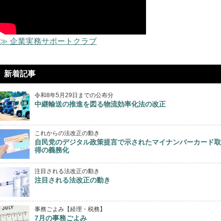
≫ 企業実務サポートクラブ
新着記事
令和8年5月29日までの公布分
中継輸送の推進を図る物流効率化法の改正
これからの法改正の動き
自民党のデジタル政策提言で示されたマイナンバーカード取
得の義務化
注目される法改正の動き
注目される法改正の動き
事務ごよみ【経理・税務】
7月の事務ごよみ