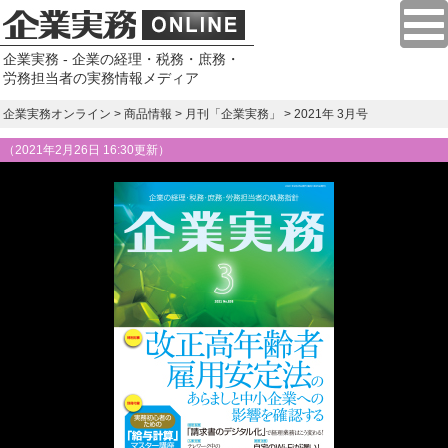
企業実務 - 企業の経理・税務・庶務・
労務担当者の実務情報メディア
企業実務オンライン
>
商品情報
>
月刊「企業実務」
> 2021年 3月号
（
2021年2月26日 16:30更新
）