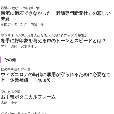
最近の“危ない”商法[第27回]
時流に適応できなかった「老舗専門新聞社」の悲しい
末路
帝国データバンク 内藤 修
安堂サオリの好かれる人になるための印象アップ術[第3回]
相手に好印象を与える声のトーンとスピードとは？
マナー講師 安堂サオリ
その他
世の中を読むデータ
ウィズコロナの時代に雇用が守られるために必要なこ
と「休業補償」 46.8％
花のある空間
お手軽ボタニカルフレーム
大髙 令子
ダイバーシティ・ワンポイント