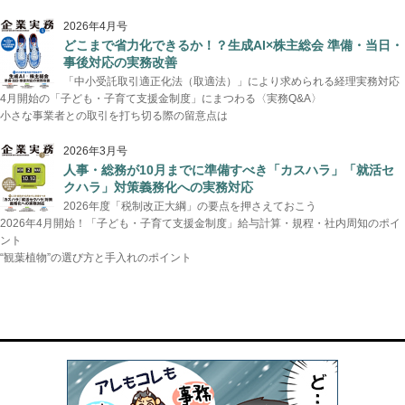
2026年4月号
どこまで省力化できるか！？生成AI×株主総会 準備・当日・
事後対応の実務改善
「中小受託取引適正化法（取適法）」により求められる経理実務対応
4月開始の「子ども・子育て支援金制度」にまつわる〈実務Q&A〉
小さな事業者との取引を打ち切る際の留意点は
2026年3月号
人事・総務が10月までに準備すべき「カスハラ」「就活セ
クハラ」対策義務化への実務対応
2026年度「税制改正大綱」の要点を押さえておこう
2026年4月開始！「子ども・子育て支援金制度」給与計算・規程・社内周知のポイ
ント
“観葉植物”の選び方と手入れのポイント