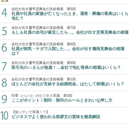
会社が出す慶弔見舞金の支給相場 第5回
社員や社員の家族が亡くなったとき、通夜・葬儀の香典はいくら
包む？
会社が出す慶弔見舞金の支給相場 第7回
もしも社員の自宅が被災したら…。会社が出す災害見舞金の相場
会社が出す慶弔見舞金の支給相場 第6回
社員が病気・ケガで入院した…。会社が出す傷病見舞金の相場
は？
会社が出す慶弔見舞金の支給相場 第9回
取引先の○○さんが急逝！…会社で包む香典の相場はいくら？
会社が出す慶弔見舞金の支給相場 第1回
ほとんどの会社が支給する結婚祝金。はたして相場はいくら？
印章（ハンコ）のビジネス常識 第3回
ここがポイント！割印・契印のルールときれいな押し方
【知っていて常識！？】
ビジネスでよく使われる挨拶文の意味を徹底解説