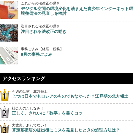
これからの法改正の動き
デジタル空間の環境変化を踏まえた青少年インターネット環
境整備法の見直しを検討
注目される法改正の動き
注目される法改正の動き
事務ごよみ【経理・税務】
6月の事務ごよみ
アクセスランキング
今週の話材「北方領土」
じつは日本でもロシアのものでもなかった？江戸期の北方領土
社会人のたしなみ！
正しく、きれいに「数字」を書くコツ
大丈夫、あわてない！
算定基礎届の提出後にミスを発見したときの処理方法は？