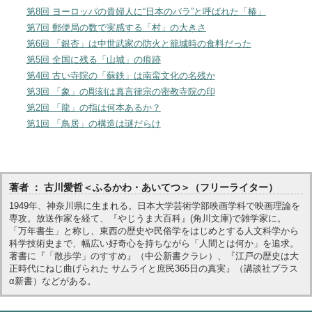
第8回 ヨーロッパの貴婦人に“日本のバラ”と呼ばれた「椿」
第7回 郵便局の数で実感する「村」の大きさ
第6回 「銀杏」は中世武家の防火と籠城時の食料だった
第5回 全国に残る「山城」の痕跡
第4回 古い寺院の「蘇鉄」は南蛮文化の名残か
第3回 「象」の彫刻は真言律宗の密教寺院の印
第2回 「龍」の指は何本あるか？
第1回 「鳥居」の構造は謎だらけ
著者 ： 古川愛哲＜ふるかわ・あいてつ＞（フリーライター）
1949年、神奈川県に生まれる。日本大学芸術学部映画学科で映画理論を
専攻。放送作家を経て、『やじうま大百科』(角川文庫)で雑学家に。
「万年書生」と称し、東西の歴史や民俗学をはじめとする人文科学から
科学技術史まで、幅広い好奇心を持ちながら「人間とは何か」を追求。
著書に『「散歩学」のすすめ』（中公新書クラレ）、『江戸の歴史は大
正時代にねじ曲げられた サムライと庶民365日の真実』（講談社プラス
α新書）などがある。