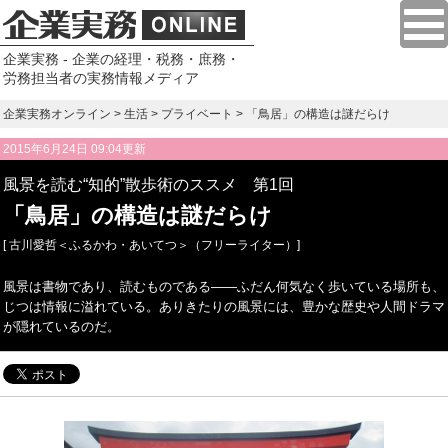
企業実務 - 企業の経理・税務・庶務・
労務担当者の実務情報メディア
企業実務オンライン
>
生活
>
プライベート
> 「鳥居」の構造は謎だらけ
2015年6月24日 09:04更新
風景を読む“知的”散歩術のススメ 第1回
「鳥居」の構造は謎だらけ
[ 古川愛哲＜ふるかわ・あいてつ＞（フリーライター）]
風景は書物であり、読むものである——ふだん何気なく歩いている場所も、
じつは情報に溢れている。ありきたりの風景には、豊かな歴史や人間ドラマ
が隠れているのだ。