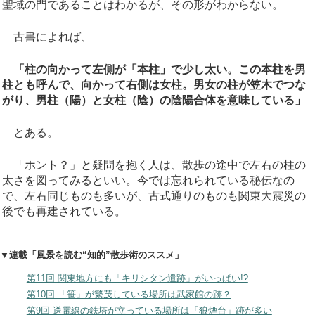
聖域の門であることはわかるが、その形がわからない。
古書によれば、
「柱の向かって左側が「本柱」で少し太い。この本柱を男
柱とも呼んで、向かって右側は女柱。男女の柱が笠木でつな
がり、男柱（陽）と女柱（陰）の陰陽合体を意味している」
とある。
「ホント？」と疑問を抱く人は、散歩の途中で左右の柱の
太さを図ってみるといい。今では忘れられている秘伝なの
で、左右同じものも多いが、古式通りのものも関東大震災の
後でも再建されている。
▼連載「風景を読む“知的”散歩術のススメ」
第11回 関東地方にも「キリシタン遺跡」がいっぱい!?
第10回 「笹」が繁茂している場所は武家館の跡？
第9回 送電線の鉄塔が立っている場所は「狼煙台」跡が多い