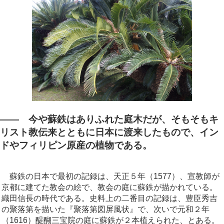
―― 今や蘇鉄はありふれた庭木だが、そもそもキ
リスト教伝来とともに日本に渡来したもので、イン
ドやフィリピン原産の植物である。
蘇鉄の日本で最初の記録は、天正５年（1577）、宣教師が
京都に建てた教会の絵で、教会の庭に蘇鉄が描かれている。
織田信長の時代である。史料上の二番目の記録は、豊臣秀吉
の聚落第を描いた『聚落第図屏風状』で、次いで元和２年
（1616）醍醐三宝院の庭に蘇鉄が２本植えられた、とある。