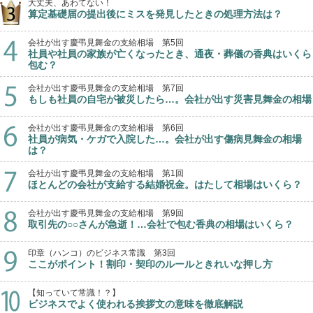
大丈夫、あわてない！
算定基礎届の提出後にミスを発見したときの処理方法は？
会社が出す慶弔見舞金の支給相場 第5回
社員や社員の家族が亡くなったとき、通夜・葬儀の香典はいくら
包む？
会社が出す慶弔見舞金の支給相場 第7回
もしも社員の自宅が被災したら…。会社が出す災害見舞金の相場
会社が出す慶弔見舞金の支給相場 第6回
社員が病気・ケガで入院した…。会社が出す傷病見舞金の相場
は？
会社が出す慶弔見舞金の支給相場 第1回
ほとんどの会社が支給する結婚祝金。はたして相場はいくら？
会社が出す慶弔見舞金の支給相場 第9回
取引先の○○さんが急逝！…会社で包む香典の相場はいくら？
印章（ハンコ）のビジネス常識 第3回
ここがポイント！割印・契印のルールときれいな押し方
【知っていて常識！？】
ビジネスでよく使われる挨拶文の意味を徹底解説