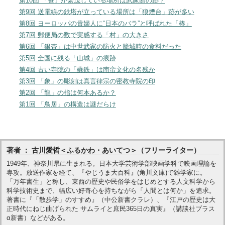
第10回 「笹」が繁茂している場所は武家館の跡？
第9回 送電線の鉄塔が立っている場所は「狼煙台」跡が多い
第8回 ヨーロッパの貴婦人に“日本のバラ”と呼ばれた「椿」
第7回 郵便局の数で実感する「村」の大きさ
第6回 「銀杏」は中世武家の防火と籠城時の食料だった
第5回 全国に残る「山城」の痕跡
第4回 古い寺院の「蘇鉄」は南蛮文化の名残か
第3回 「象」の彫刻は真言律宗の密教寺院の印
第2回 「龍」の指は何本あるか？
第1回 「鳥居」の構造は謎だらけ
著者 ： 古川愛哲＜ふるかわ・あいてつ＞（フリーライター）
1949年、神奈川県に生まれる。日本大学芸術学部映画学科で映画理論を
専攻。放送作家を経て、『やじうま大百科』(角川文庫)で雑学家に。
「万年書生」と称し、東西の歴史や民俗学をはじめとする人文科学から
科学技術史まで、幅広い好奇心を持ちながら「人間とは何か」を追求。
著書に『「散歩学」のすすめ』（中公新書クラレ）、『江戸の歴史は大
正時代にねじ曲げられた サムライと庶民365日の真実』（講談社プラス
α新書）などがある。