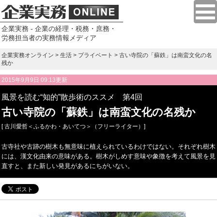
企業実務 - 企業の経理・税務・庶務・
労務担当者の実務情報メディア
企業実務オンライン
>
生活
>
プライベート
> 古い寺院の「蘇鉄」は南蛮文化の名
残か
2015年9月9日 09:13更新
風景を読む“知的”散歩術のススメ 第4回
古い寺院の「蘇鉄」は南蛮文化の名残か
[ 古川愛哲＜ふるかわ・あいてつ＞（フリーライター）]
古寺社や古跡の樹木も無意味に植えられているわけではない。それぞれ樹木
には、漢文化由来の意味がある。樹木がしめす意味や象徴を考えて風景を見
直すと、また新しい発見があるにちがいない。