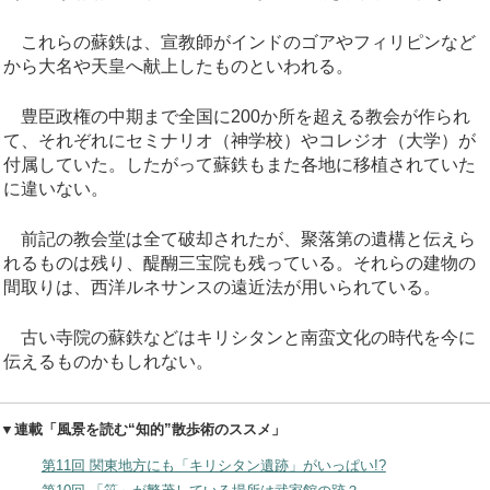
これらの蘇鉄は、宣教師がインドのゴアやフィリピンなど
から大名や天皇へ献上したものといわれる。
豊臣政権の中期まで全国に200か所を超える教会が作られ
て、それぞれにセミナリオ（神学校）やコレジオ（大学）が
付属していた。したがって蘇鉄もまた各地に移植されていた
に違いない。
前記の教会堂は全て破却されたが、聚落第の遺構と伝えら
れるものは残り、醍醐三宝院も残っている。それらの建物の
間取りは、西洋ルネサンスの遠近法が用いられている。
古い寺院の蘇鉄などはキリシタンと南蛮文化の時代を今に
伝えるものかもしれない。
▼連載「風景を読む“知的”散歩術のススメ」
第11回 関東地方にも「キリシタン遺跡」がいっぱい!?