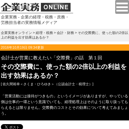
企業実務 - 企業の経理・税務・庶務・
労務担当者の実務情報メディア
企業実務オンライン
>
経理・税務
>
会計・財務
> その交際費に、使った額の2倍以
上の利益を出す効果はあるか？
2016年10月19日 09:34更新
会計士が営業に教えたい「交際費」の話 第１回
その交際費に、使った額の2倍以上の利益を
出す効果はあるか？
[ 佐久間裕幸＜さくま・ひろゆき＞（公認会計士・税理士）]
「営業活動には接待がつきもの」というイメージがありますが、やっている
側は仕事の一環という意識でいても、経理処理上はそのように取り扱っても
らえるとは限りません。交際費のコストとその効果について考えてみましょ
う。