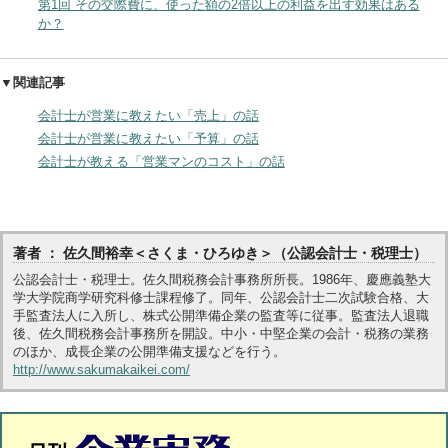
第1回 その交際費に、使った額の2倍以上の利益を出す効果はある
か？
▼関連記事
会計士が営業に教えたい「売上」の話
会計士が営業に教えたい「予算」の話
会計士が教える「営業マンのコスト」の話
著者 ： 佐久間裕幸＜さくま・ひろゆき＞（公認会計士・税理士）
公認会計士・税理士。佐久間税務会計事務所所長。1986年、慶應義塾大
学大学院商学研究科修士課程修了。同年、公認会計士二次試験合格、大
手監査法人に入所し、株式公開準備企業の監査等に従事。監査法人退職
後、佐久間税務会計事務所を開設。中小・中堅企業の会計・税務の業務
のほか、成長企業の公開準備支援などを行う。
http://www.sakumakaikei.com/