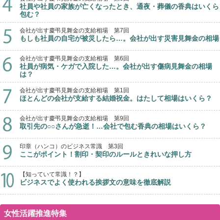
社員や社員の家族が亡くなったとき、通夜・葬儀の香典はいくら
包む？
会社が出す慶弔見舞金の支給相場 第7回
もしも社員の自宅が被災したら…。会社が出す災害見舞金の相場
会社が出す慶弔見舞金の支給相場 第6回
社員が病気・ケガで入院した…。会社が出す傷病見舞金の相場
は？
会社が出す慶弔見舞金の支給相場 第1回
ほとんどの会社が支給する結婚祝金。はたして相場はいくら？
会社が出す慶弔見舞金の支給相場 第9回
取引先の○○さんが急逝！…会社で包む香典の相場はいくら？
印章（ハンコ）のビジネス常識 第3回
ここがポイント！割印・契印のルールときれいな押し方
【知っていて常識！？】
ビジネスでよく使われる挨拶文の意味を徹底解説
女性活躍推進特集