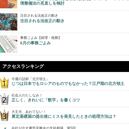
境整備法の見直しを検討
注目される法改正の動き
注目される法改正の動き
事務ごよみ【経理・税務】
6月の事務ごよみ
アクセスランキング
今週の話材「北方領土」
じつは日本でもロシアのものでもなかった？江戸期の北方領土
社会人のたしなみ！
正しく、きれいに「数字」を書くコツ
大丈夫、あわてない！
算定基礎届の提出後にミスを発見したときの処理方法は？
会社が出す慶弔見舞金の支給相場 第5回