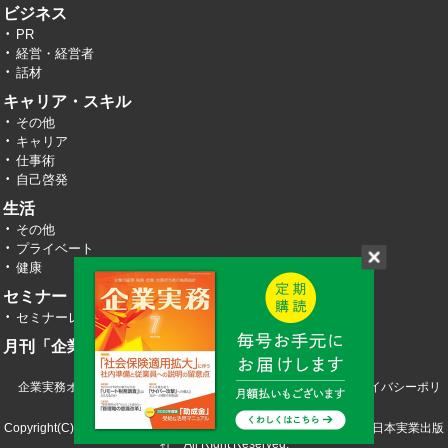
ビジネス
PR
経営・経営者
話材
キャリア・スキル
その他
キャリア
仕事術
自己啓発
生活
その他
プライベート
健康
セミナー・イベント
セミナーレポート
月刊「企業実務」
企業実務オンライン TOP
運営会社
お問い合わせ
プライバシーポリ
シー
Copyright(C) 2026 株式会社エヌ・ジェイ・ハイ・テック／株式会社日本実業出版
社 All RIght Reserved.