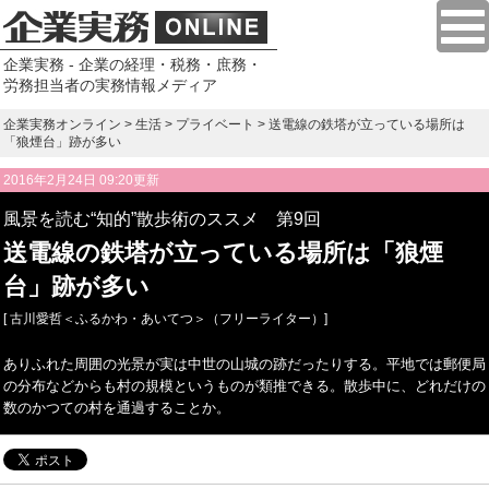
企業実務 - 企業の経理・税務・庶務・
労務担当者の実務情報メディア
企業実務オンライン
>
生活
>
プライベート
> 送電線の鉄塔が立っている場所は
「狼煙台」跡が多い
2016年2月24日 09:20更新
風景を読む“知的”散歩術のススメ 第9回
送電線の鉄塔が立っている場所は「狼煙
台」跡が多い
[ 古川愛哲＜ふるかわ・あいてつ＞（フリーライター）]
ありふれた周囲の光景が実は中世の山城の跡だったりする。平地では郵便局
の分布などからも村の規模というものが類推できる。散歩中に、どれだけの
数のかつての村を通過することか。