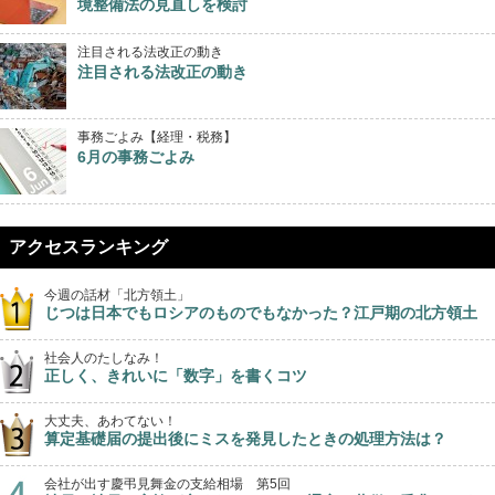
境整備法の見直しを検討
注目される法改正の動き
注目される法改正の動き
事務ごよみ【経理・税務】
6月の事務ごよみ
アクセスランキング
今週の話材「北方領土」
じつは日本でもロシアのものでもなかった？江戸期の北方領土
社会人のたしなみ！
正しく、きれいに「数字」を書くコツ
大丈夫、あわてない！
算定基礎届の提出後にミスを発見したときの処理方法は？
会社が出す慶弔見舞金の支給相場 第5回