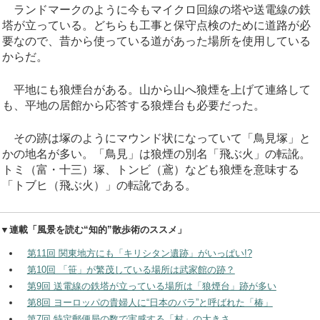
ランドマークのように今もマイクロ回線の塔や送電線の鉄
塔が立っている。どちらも工事と保守点検のために道路が必
要なので、昔から使っている道があった場所を使用している
からだ。
平地にも狼煙台がある。山から山へ狼煙を上げて連絡して
も、平地の居館から応答する狼煙台も必要だった。
その跡は塚のようにマウンド状になっていて「鳥見塚」と
かの地名が多い。「鳥見」は狼煙の別名「飛ぶ火」の転訛。
トミ（富・十三）塚、トンビ（鳶）なども狼煙を意味する
「トブヒ（飛ぶ火）」の転訛である。
▼連載「風景を読む“知的”散歩術のススメ」
第11回 関東地方にも「キリシタン遺跡」がいっぱい!?
第10回 「笹」が繁茂している場所は武家館の跡？
第9回 送電線の鉄塔が立っている場所は「狼煙台」跡が多い
第8回 ヨーロッパの貴婦人に“日本のバラ”と呼ばれた「椿」
第7回 特定郵便局の数で実感する「村」の大きさ