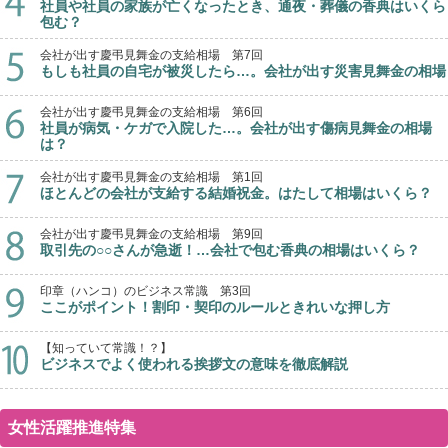
社員や社員の家族が亡くなったとき、通夜・葬儀の香典はいくら
包む？
会社が出す慶弔見舞金の支給相場 第7回
もしも社員の自宅が被災したら…。会社が出す災害見舞金の相場
会社が出す慶弔見舞金の支給相場 第6回
社員が病気・ケガで入院した…。会社が出す傷病見舞金の相場
は？
会社が出す慶弔見舞金の支給相場 第1回
ほとんどの会社が支給する結婚祝金。はたして相場はいくら？
会社が出す慶弔見舞金の支給相場 第9回
取引先の○○さんが急逝！…会社で包む香典の相場はいくら？
印章（ハンコ）のビジネス常識 第3回
ここがポイント！割印・契印のルールときれいな押し方
【知っていて常識！？】
ビジネスでよく使われる挨拶文の意味を徹底解説
女性活躍推進特集