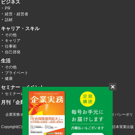
ビジネス
PR
経営・経営者
話材
キャリア・スキル
その他
キャリア
仕事術
自己啓発
生活
その他
プライベート
健康
セミナー・イベント
セミナーレポート
月刊「企業実務」
企業実務オンライン TOP
運営会社
お問い合わせ
プライバシーポリ
シー
Copyright(C) 2026 株式会社エヌ・ジェイ・ハイ・テック／株式会社日本実業出版
社 All RIght Reserved.