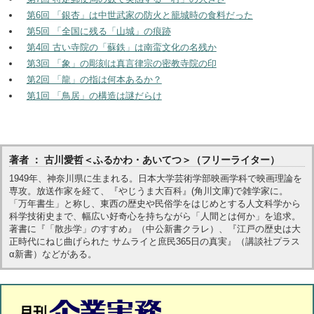
第6回 「銀杏」は中世武家の防火と籠城時の食料だった
第5回 「全国に残る「山城」の痕跡
第4回 古い寺院の「蘇鉄」は南蛮文化の名残か
第3回 「象」の彫刻は真言律宗の密教寺院の印
第2回 「龍」の指は何本あるか？
第1回 「鳥居」の構造は謎だらけ
著者 ： 古川愛哲＜ふるかわ・あいてつ＞（フリーライター）
1949年、神奈川県に生まれる。日本大学芸術学部映画学科で映画理論を
専攻。放送作家を経て、『やじうま大百科』(角川文庫)で雑学家に。
「万年書生」と称し、東西の歴史や民俗学をはじめとする人文科学から
科学技術史まで、幅広い好奇心を持ちながら「人間とは何か」を追求。
著書に『「散歩学」のすすめ』（中公新書クラレ）、『江戸の歴史は大
正時代にねじ曲げられた サムライと庶民365日の真実』（講談社プラス
α新書）などがある。